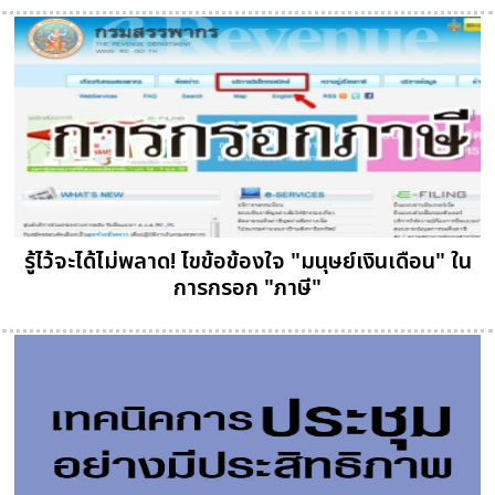
รู้ไว้จะได้ไม่พลาด! ไขข้อข้องใจ "มนุษย์เงินเดือน" ใน
การกรอก "ภาษี"