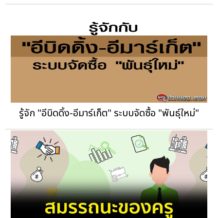
รู้จัก "อีบิดดิ้ง-อีมาร์เก็ต" ระบบจัดซื้อ "พันธุ์ใหม่"