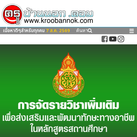
เนื้อหาดีๆสำหรับทุกคน
7 ส.ค. 2569
☰
ค้นหา