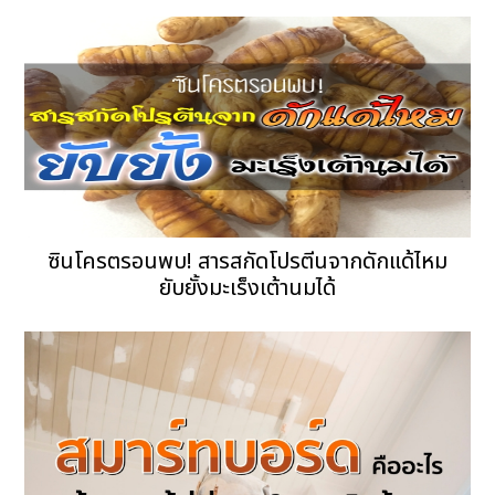
ซินโครตรอนพบ! สารสกัดโปรตีนจากดักแด้ไหม
ยับยั้งมะเร็งเต้านมได้