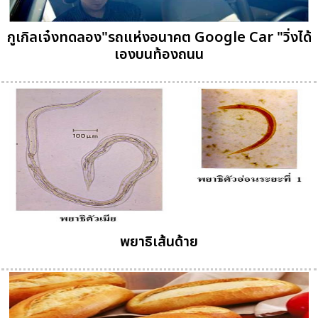
กูเกิลเจ๋งทดลอง"รถแห่งอนาคต Google Car "วิ่งได้
เองบนท้องถนน
พยาธิเส้นด้าย