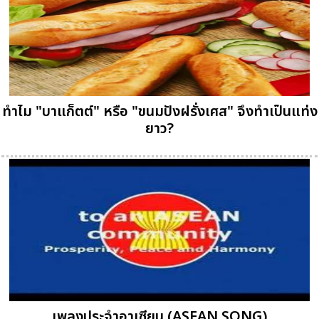
ทำไม "บาแก็ตต์" หรือ "ขนมปังฝรั่งเศส" จึงทำเป็นแท่ง
ยาว?
เพลงประจำอาเซียน (ASEAN SONG)