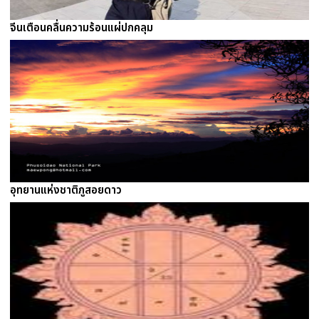
จีนเตือนคลื่นความร้อนแผ่ปกคลุม
อุทยานแห่งชาติภูสอยดาว