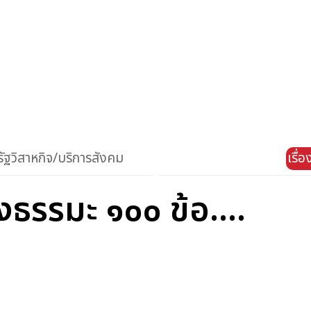
ัฐวิสาหกิจ/บริการสังคม
เรื่
งธรรมะ ๑๐๐ ข้อ....