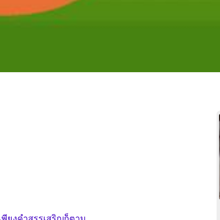
นเพียงคำสรรเสริญก็ตาม