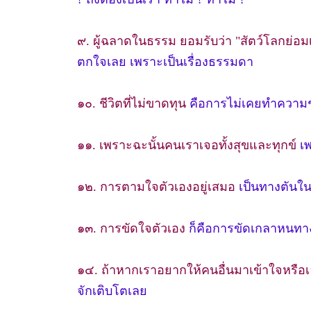
๙. ผู้ฉลาดในธรรม ยอมรับว่า "สัตว์โลกย่
ตกใจเลย เพราะเป็นเรื่องธรรมดา
๑๐. ชีวิตที่ไม่ขาดทุน
คือการไม่เคยทำความช
๑๑. เพราะฉะนั้นคนเราเจอทั้งสุขและทุกข์
เพ
๑๒. การตามใจตัวเองอยู่เสมอ
เป็นทางตันใน
๑๓. การขัดใจตัวเอง
ก็คือการขัดเกลาหนทาง
๑๔. ถ้าหากเราอยากให้คนอื่นมาเข้าใจหรือ
จักเติบโตเลย