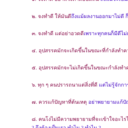
๒. จงทำดี ให้มันดี
ถึงแม้ผลงานออกมาไม่ดี ก็ถ
๓. จงทำดี แต่อย่าอวดดี
เพราะทุกคนก็มีดีไม่
๔. อุปสรรคมักจะเกิดขึ้นในขณะที่กำลังทำค
๕. อุปสรรคมักจะไม่เกิดขึ้นในขณะกำลังทำ
๖. ทุก ๆ คนปรารถนาแต่สิ่งที่ดี
แต่ไม่รู้จัก
๗. ควรแก้ปัญหาที่ต้นเหตุ
อย่าพยายามแก้ปั
๘. คนโง่ไม่มีความพยายามที่จะเข้าใจอะไร
? ถึงต้องเป็นเรา ทำไม ? ทำไม ?