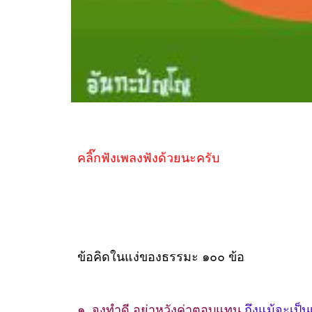
คลิ๊กฟังเพลงฟังด้วยนะครับ
ข้อคิดในแง่ของธรรมะ ๑๐๐ ข้อ
๑. จงทำดี อย่าหวังค่าตอบแทน
ถึงแม้จะเป็