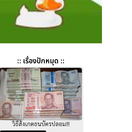
:: เรื่องปักหมุด ::
วิธีสังเกตธนบัตรปลอม!!!