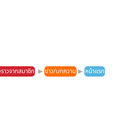
องราวจากสมาชิก
▶
ข่าว/บทความ
▶
หน้าแรก