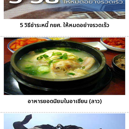
5 วิธีชำระหนี้ กยศ. ให้หมดอย่างรวดเร็ว
อาหารยอดนิยมในอาเซียน (ลาว)