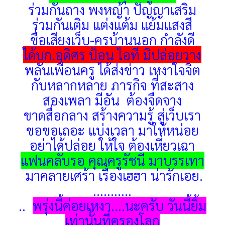
ร่วมกันถาง พงหญ้า ปัญญาเสริม
ร่วมกันเติม แต่งแต้ม แย้มแสงสี
ชื่อเสียงเว็บ-ครูบ้านนอก กำลังดี
ได้บก.อดิศร ป้อน ไอที มิปล่อยวาง
พลันเพื่อนครู ได้ส่งข่าว เหงาใจจิต
กับหลากหลาย ภารกิจ ที่สะสาง
สองเพลา มีอัน ต้องจืดจาง
ขาดสื่อกลาง สร้างความรู้ สู่เว็บเรา
ขอขอเถอะ แบ่งเวลา มาให้หน่อย
อย่าได้ปล่อย ให้ใจ ต้องเหี่ยวเฉา
แฟนคลับรอ คุณครูรัชนี มาบรรเทา
มาคลายเศร้า เรื่องเฮฮา น่ารักเอย.
...........
..
พรุ่งนี้ค่อยเหงา....นะครับ วันนี้ยิ้ม
เท่านั้นที่ครองโลก