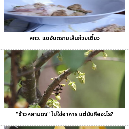
สกว. แฉอันตรายเส้นก๋วยเตี๋ยว
"ข้าวหลามดง" ไม่ใช่อาหาร แต่มันคืออะไร?