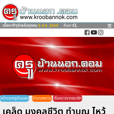
เนื้อหาดีๆสำหรับทุกคน
6 ส.ค. 2569
☰
ค้นหา
หน้าแรกครูบ้านนอก
ข่าว/บทความ
เรื่องราวจากสมาชิก
เคล็ด มงคลชีวิต ทำบุญ ไหว้