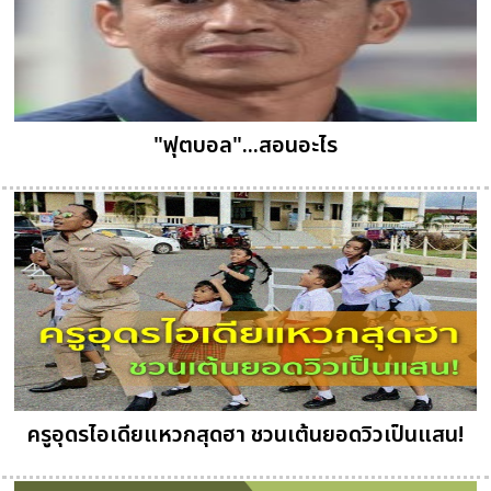
"ฟุตบอล"...สอนอะไร
ครูอุดรไอเดียแหวกสุดฮา ชวนเต้นยอดวิวเป็นแสน!