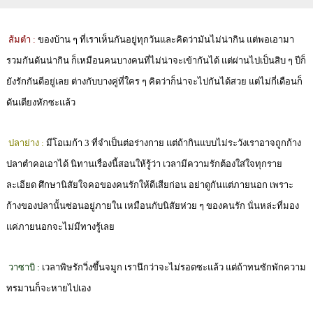
ส้มตำ :
ของบ้าน ๆ ที่เราเห็นกันอยู่ทุกวันและคิดว่ามันไม่น่ากิน แต่พอเอามา
รวมกันดันน่ากิน ก็เหมือนคนบางคนที่ไม่น่าจะเข้ากันได้ แต่ผ่านไปเป็นสิบ ๆ ปีก็
ยังรักกันดีอยู่เลย ต่างกับบางคู่ที่ใคร ๆ คิดว่าก็น่าจะไปกันได้สวย แต่ไม่กี่เดือนก็
ดันเตียงหักซะแล้ว
ปลาย่าง :
มีโอเมก้า 3 ที่จำเป็นต่อร่างกาย แต่ถ้ากินแบบไม่ระวังเราอาจถูกก้าง
ปลาตำคอเอาได้ นิทานเรื่องนี้สอนให้รู้ว่า เวลามีความรักต้องใส่ใจทุกราย
ละเอียด ศึกษานิสัยใจคอของคนรักให้ดีเสียก่อน อย่าดูกันแต่ภายนอก เพราะ
ก้างของปลานั้นซ่อนอยู่ภายใน เหมือนกับนิสัยห่วย ๆ ของคนรัก นั่นหล่ะที่มอง
แค่ภายนอกจะไม่มีทางรู้เลย
วาซาบิ :
เวลาพิษรักวิ่งขึ้นจมูก เรานึกว่าจะไม่รอดซะแล้ว แต่ถ้าทนซักพักความ
ทรมานก็จะหายไปเอง