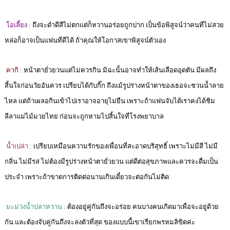
โอเลี้ยง :
ถึงจะดำดีสีไม่ตกแต่ก็หวานอร่อยถูกปาก เป็นข้อพิสูจน์ว่าคนที่ไม่สวย
หล่อก็อาจเป็นแฟนที่ดีได้ ถ้าคุณให้โอกาสเขาพิสูจน์ตัวเอง
คากิ :
หน้าตายั่วยวนแต่ไม่ควรกิน มิฉะนั้นอาจทำให้เส้นเลือดอุดตัน มีผลถึง
สิ้นใจก่อนวัยอันควร เปรียบได้กับกิ๊ก ถึงแม้รูปร่างหน้าตาของเธอจะชวนน้ำลาย
ไหล แต่ถ้าเผลอกินเข้าไปเราอาจอายุไม่ยืน เพราะถ้าแฟนจับได้เราคงได้ชิม
ลีลาแม่ไม้มวยไทย ก่อนจะถูกหามไปสิ้นใจที่โรงพยาบาล
น้ำเปล่า :
เปรียบเหมือนความรักของเพื่อนที่สะอาดบริสุทธิ์ เพราะไม่มีสี ไม่มี
กลิ่น ไม่มีรส ไม่ต้องมีรูปร่างหน้าตายั่วยวน แต่ดีต่อสุขภาพและควรจะดื่มเป็น
ประจำ เพราะถ้าขาดการติดต่อนานเกินเดี๋ยวจะต่อกันไม่ติด
มะม่วงน้ำปลาหวาน :
ต้องอยู่คู่กันถึงจะอร่อย คนบางคนเกิดมาเพื่อจะอยู่ด้วย
กัน และต้องจับคู่กันถึงจะลงตัวที่สุด ของแบบนี้เขาเรียกพรหมลิขิตค่ะ