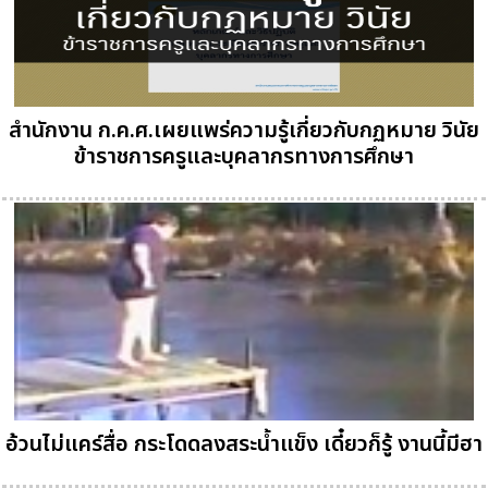
สำนักงาน ก.ค.ศ.เผยแพร่ความรู้เกี่ยวกับกฏหมาย วินัย
ข้าราชการครูและบุคลากรทางการศึกษา
อ้วนไม่แคร์สื่อ กระโดดลงสระน้ำแข็ง เดี๋ยวก็รู้ งานนี้มีฮา