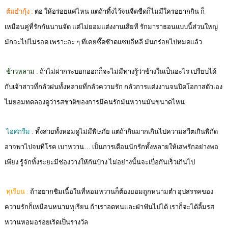
ต้มยำกุ้ง :
ต่อ ให้อร่อยแค่ไหน แต่ถ้าทิ้งไว้จนจืดชืดก็ไม่มีใครอยากกิน ก็
เหมือนคู่ที่รักกันนานจัด แต่ไม่ยอมแต่งงานเสียที รักมาราธอนแบบนี้ส่วนใหญ่
มักจะไปไม่รอด เพราะอะ ๆ ที่เคยซี๊ดซ๊าดแซบอีหลี มันกร่อยไปหมดแล้ว
ข้าวหลาม :
ถ้าไม่ผ่ากระบอกออกก็จะไม่มีทางรู้ว่าข้างในเป็นอะไร เปรียบได้
กับเจ้าสาวที่กลัวฝนทั้งหลายที่กลัวความรัก กลัวการแต่งงานจนปิดโอกาสตัวเอง
ไม่ยอมทดลองดูว่ารสชาติของการมีคนรักมันหวานมันขนาดไหน
ไอศกรีม :
ทั้งสวยทั้งหอมดูไม่มีพิษภัย แต่ถ้ากินมากเกินไปความสวีตเกินพิกัด
อาจพาไปจบที่โรค เบาหวาน… เป็นการเตือนนักรักทั้งหลายให้เสพรักอย่างพอ
เพียง รู้จักทิ้งระยะมีช่องว่างให้กันบ้าง ไม่อย่างนั้นจะเบื่อกันเร็วเกินไป
ทุเรียน :
ถ้าอยากชิมเนื้อในที่หอมหวานก็ต้องยอมถูกหนามตำ อุปสรรคของ
ความรักก็เหมือนหนามทุเรียน ถ้าเราอดทนและฝ่าฟันไปได้ เราก็จะได้ลิ้มรส
หวานหอมอร่อยเริดเป็นรางวัล