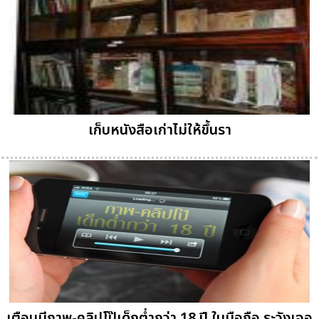
เก็บหนังสือเก่าไม่ให้ขึ้นรา
เตือนมีภาพ-คลิปโป๊เด็กต่ำกว่า 18 ปี ในมือถือ ระวังเจอ