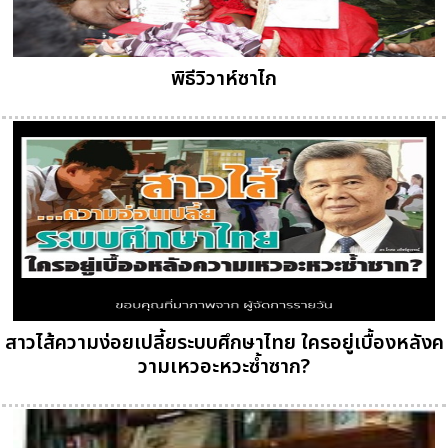
พิธีวิวาห์ซาไก
สาวไส้ความง่อยเปลี้ยระบบศึกษาไทย ใครอยู่เบื้องหลังค
วามเหวอะหวะซ้ำซาก?