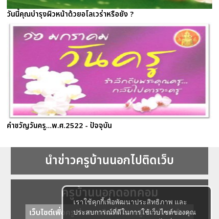
วันนี้คุณบำรุงผิวหน้าด้วยอโลเวร่าหรือยัง ?
คำขวัญวันครู...พ.ศ.2522 - ปัจจุบัน
นำข่าวครูบ้านนอกไปติดเว็บ
ครูบ้านนอกดอทคอม
เราใช้คุกกี้เพื่อพัฒนาประสิทธิภาพ และ
เว็บไซต์เพื่อครู ข่าวการศึกษา ความรู้ การศึกษาไทย
ประสบการณ์ที่ดีในการใช้เว็บไซต์ของคุณ