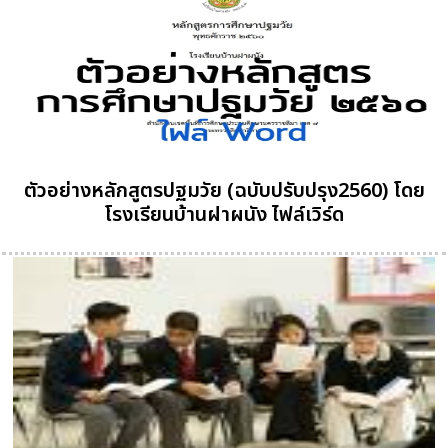
ตัวอย่างหลักสูตรปฐมวัย (ฉบับปรับปรุง2560) โดย
โรงเรียนบ้านฝาผนัง ไฟล์เวิร์ด