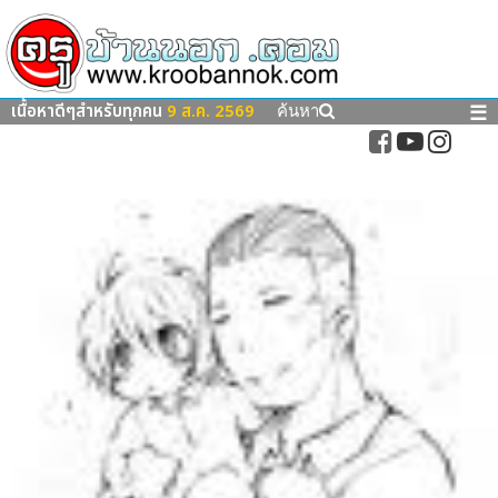
เนื้อหาดีๆสำหรับทุกคน
9 ส.ค. 2569
☰
ค้นหา