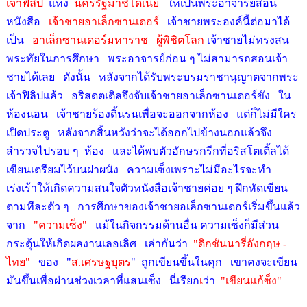
เจ้าฟิลิป
แห่ง
นครรัฐมาชิโดเนีย
ให้เป็นพระอาจารย์สอน
หนังสือ
เจ้าชายอาเล็กซานเดอร์
เจ้าชายพระองค์นี้ต่อมาได้
เป็น
อาเล็กซานเดอร์มหาราช ผู้พิชิตโลก
เจ้าชายไม่ทรงสน
พระทัยในการศึกษา พระอาจารย์ก่อน ๆ ไม่สามารถสอนเจ้า
ชายได้เลย ดังนั้น หลังจากได้รับพระบรมราชานุญาตจากพระ
เจ้าฟิลิปแล้ว อริสดตเติลจึงจับเจ้าชายอาเล็กซานเดอร์ขัง ใน
ห้องนอน เจ้าชายร้องดิ้นรนเพื่อจะออกจากห้อง แต่ก็ไม่มีใคร
เปิดประตู หลังจากสิ้นหวังว่าจะได้ออกไปข้างนอกแล้วจึง
สำรวจไปรอบ ๆ ห้อง และได้พบตัวอักษรกรีกที่อริสโตเติ้ลได้
เขียนเตรียมไว้บนฝาผนัง ความเซ็งเพราะไม่มีอะไรจะทำ
เร่งเร้าให้เกิดความสนใจตัวหนังสือเจ้าชายค่อย ๆ ฝึกหัดเขียน
ตามทีละตัว ๆ การศึกษาของเจ้าชายอเล็กซานเดอร์เริ่มขึ้นแล้ว
จาก
"ความเซ็ง"
แม้ในกิจกรรมด้านอื่น ความเซ็งก็มีส่วน
กระตุ้นให้เกิดผลงานเลอเลิศ เล่ากันว่า
"ดิกชันนารี่อังกฤษ -
ไทย"
ของ "
ส.เศรษฐบุตร
" ถูกเขียนขึ้นในคุก เขาคงจะเขียน
มันขึ้นเพื่อผ่านช่วงเวลาที่แสนเซ็ง นี่เรียก
เ
ว่า
"เขียนแก้ซ็ง"