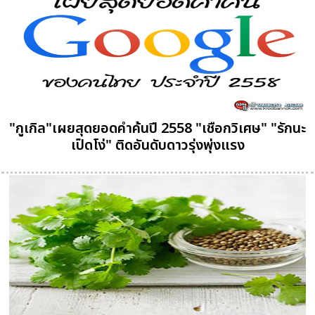
"กูเกิล"เผยสุดยอดคำค้นปี 2558 "เชือกวิเศษ" "รักนะ
เป็ดโง่" ติดอันดับดาวรุ่งพุ่งแรง