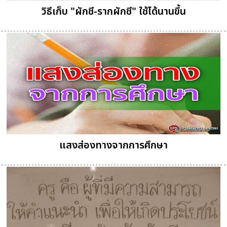
วิธีเก็บ "ผักชี-รากผักชี" ใช้ได้นานขึ้น
แสงส่องทางจากการศึกษา