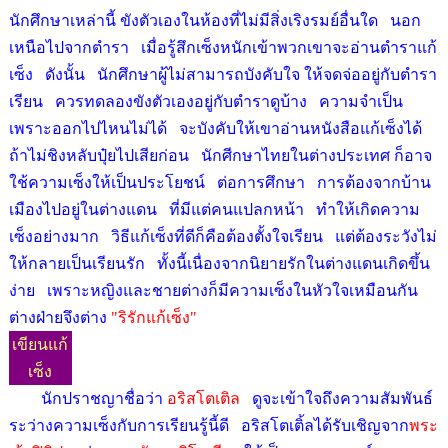
นักศึกษาเหล่านี้ ขังตัวเองในห้องที่ไม่มีสิ่งเริงรมย์อื่นใด นอก
เหนือไปจากตำรา เมื่อรู้สึกเซ็งหนักเข้าพวกเขาจะอ่านตำราแก้
เซ็ง ดังนั้น นักศึกษาผู้ไม่สามารถบังคับใจ ให้จดจ่ออยู่กับตำรา
เรียน ควรทดลองขังตัวเองอยู่กับตำราดูบ้าง ความจำเป็น
เพราะออกไปไหนไม่ได้ จะบังคับให้เขาอ่านหนังสือแก้เซ็งได้
ถ้าไม่ชิงหลับปุ๋ยไปเสียก่อน นักศีกษาไทยในต่างประเทศ ก็อาจ
ใช้ความเซ็งให้เป็นประโยชน์ ต่อการศึกษา การต้องจากบ้าน
เมืองไปอยู่ในต่างแดน ที่มีแต่คนแปลกหน้า ทำให้เกิดความ
เซ็งอย่างมาก วิธีแก้เซ็งที่ดีก็คือต้องตั้งใจเรียน แต่ต้องระวังไม่
ให้กลายเป็นเรียนรัก ทั้งนี้เนื่องจากนิยายรักในต่างแดนเกิดขึ้น
ง่าย เพราะหญิงและชายต่างก็มีความเซ็งในหัวใจเหมือนกัน
ต่างฝ่ายจึงต่าง
"ริรักแก้เซ็ง"
เขียนแก้
เซ็ง
นักปราชญาชื่อว่า
อริสโตเติล
ดูจะเข้าใจถึงความสัมพันธ์
ระว่างความเซ็งกับการเรียนรู้นี้ดี อริสโตเติ้ลได้รับเชิญจาก
พระ