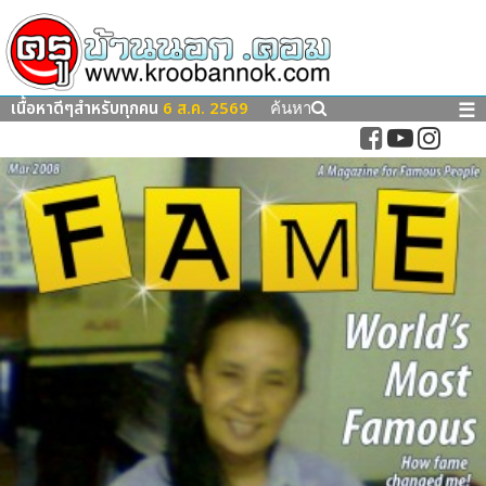
เนื้อหาดีๆสำหรับทุกคน
6 ส.ค. 2569
☰
ค้นหา