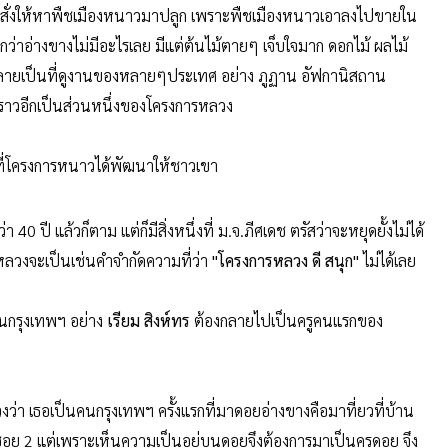
งรับสั่งให้หาพืชเมืองหนาวมาปลูก เพราะพืชเมืองหนาวเอาลงไปขายใน
ูกว่าอ่างขางไม่มีอะไรเลย มีแต่ต้นไม้ตายๆ เจ็บใจมาก ดอกไม้ ผลไม้
งกลายเป็นที่ดูงานของหลายๆประเทศ อย่าง ภูฏาน อัฟกานิสถาน
องราวอีกเป็นส่วนหนึ่งของโครงการหลวง
งที่โครงการหนาวได้พัฒนาให้ชาวเขา
 แล้วก็ตาม แต่ก็มีสิ่งหนึ่งที่ ม.จ.ภีศเดช ตรัสว่าจะหยุดยั้งไม่ได้
ารหลวงจะเป็นเช่นคำจำกัดความที่ว่า
"โครงการหลวง ดี สนุก"
ไม่ได้เลย
นกรุงเทพฯ อย่าง
เรียม สิงห์ทร
ต้องกลายไปเป็นครูคนแรกของ
่า เธอเป็นคนกรุงเทพฯ ครั้งแรกที่มาดอยอ่างขางคือมาที่ยวที่บ้าน
ซอย 2 แต่เพราะเห็นความเป็นอยู่บนดอยจึงต้องการมาเป็นครูดอย จึง