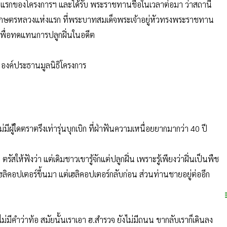
งแรกของโครงการฯ และได้รับ พระราชทานชื่อในเวลาต่อมา ว่าสถานี
การเกษตรหลวงแห่งแรก ที่พระบาทสมเด็จพระเจ้าอยู่หัวทรงพระราชทาน
เพื่อทดแทนการปลูกฝิ่นในอดีต
ี องค์ประธานมูลนิธิโครงการ
ู้ใดตราตรึงเท่ารุ่นบุกเบิก ที่ฝ่าฟันความเหนื่อยยากมากว่า 40 ปี
สให้ฟังว่า แต่เดิมชาวเขารู้จักแต่ปลูกฝิ่น เพราะรู้เพียงว่าฝิ่นเป็นพืช
่งเฮลิคอปเตอร์ขึ้นมา แต่เฮลิคอปเตอร์กลับก่อน ส่วนท่านชายอยู่ต่ออีก
คำว่าท้อ สมัยนั้นเราเอา ฮ.สำรวจ ยังไม่มีถนน ขากลับเราก็เดินลง