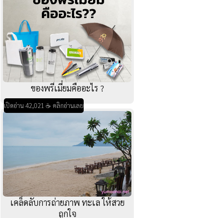
ของพรีเมี่ยมคืออะไร ?
เปิดอ่าน 42,021 ☕ คลิกอ่านเลย
เคล็ดลับการถ่ายภาพ ทะเล ให้สวย
ถูกใจ