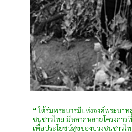
❝ ใต้ร่มพระบารมีแห่งองค์พระบาทส
ชนชาวไทย มีหลากหลายโครงการที่ร
เพื่อประโยชน์สุขของปวงชนชาวไท