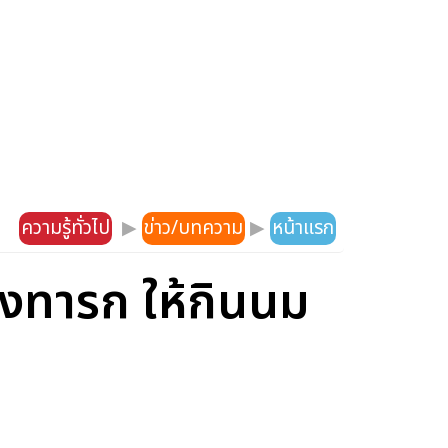
ความรู้ทั่วไป
▶
ข่าว/บทความ
▶
หน้าแรก
ยงทารก ให้กินนม