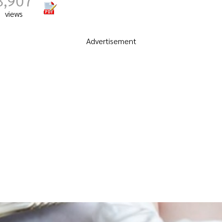
3,907
views
Advertisement