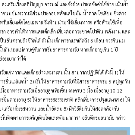
ส่งเสริมเรื่องสติปัญญา อารมณ์ และยังช่วยประหยัดค่าใช้จ่าย เน้นย้ำ
ากนมข้นหวานมีส่วนประกอบหลักแค่ไขมัน น้ำตาล โซเดียม ซึ่งต่าง
บเลี้ยงเด็กโดยเฉพาะ จึงห้ามนำมาใช้เลี้ยงทารก หรือห้ามใช้เพื่อ
 อาจทำให้ทารกและเด็กเล็ก เสี่ยงต่อภาวะขาดโปรตีน พลังงาน และ
เป็นอันตรายถึงชีวิตได้ ดังนั้น เด็กทารกแรกเกิดถึง 6 เดือน ควรกินนม
นั้นกินนมแม่ควบคู่กับการเริ่มอาหารตามวัย หากเด็กอายุเกิน 1 ปี
่อมเยากว่าได้
มวัยแก่ทารกและเด็กอย่างเหมาะสมนั้น สามารถปฏิบัติได้ ดังนี้ 1) ให้
หารอื่นแม้แต่น้ำ 2) เริ่มให้อาหารตามวัยที่มีสารอาหารครบ 5 หมู่ทุกวัน
ื้ออาหารตามวัยเมื่ออายุลูกเพิ่มขึ้น จนครบ 3 มื้อ เมื่ออายุ 10-12
ึ้นตามอายุ 5) ให้อาหารรสธรรมชาติ หลีกเลี่ยงการปรุงแต่งรส 6) ให้
ครื่องดื่มรสหวาน และน้ำอัดลม 8) ฝึกวิธีดื่มกินให้สอดคล้องกับ
หมั่นติดตามการเจริญเติบโตและพัฒนาการ” อธิบดีกรมอนามัย กล่าว