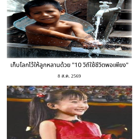
เก็บโลกไว้ให้ลูกหลานด้วย "10 วิถีใช้ชีวิตพอเพียง"
8 ส.ค. 2569