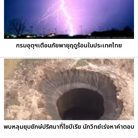
กรมอุตุฯเตือนภัยพายุฤดูร้อนในประเทศไทย
พบหลุมยุบยักษ์ปริศนาที่ไซบีเรีย นักวิทย์เร่งหาคำตอบ