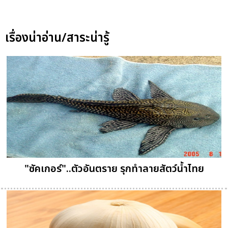
เรื่องน่าอ่าน/สาระน่ารู้
"ซัคเกอร์"..ตัวอันตราย รุกทำลายสัตว์น้ำไทย