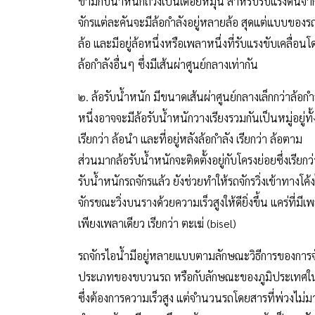
ข้ามกับน้ำหนักถ่วงเป็นเดือยหมุน สำหรับรับแรงดันจาก
จักรแต่ละคันจะมีล้อกำลังอยู่หลายล้อ สุดแต่แบบของรถ
ล้อ และมีอยู่ล้อหนึ่งหรือเพลาหนึ่งที่รับแรงขับเคลื่อ
ล้อกำลังอื่นๆ ซึ่งมีเส้นผ่าศูนย์กลางเท่ากัน
๒. ล้อรับน้ำหนัก มีขนาดเส้นผ่าศูนย์กลางเล็กกว่าล้อก
หนึ่งอาจจะมีล้อรับน้ำหนักวางเรียงรวมกันเป็นหมู่อยู่ทั้
เรียกว่า ล้อนำ และที่อยู่หลังล้อกำลัง เรียกว่า ล้อตาม
ส่วนมากล้อรับน้ำหนักจะติดตั้งอยู่กับโครงย่อยซึ่งเรี
รับน้ำหนักรถจักรแล้ว ยังช่วยทำให้รถจักรวิ่งเข้าทางโค
จักรขณะวิ่งบนรางด้วยความเร็วสูงให้ดียิ่งขึ้น แคร่ที่มีเ
เพียงเพลาเดียว เรียกว่า ตะเฆ่ (bisel)
รถจักรไอน้ำมีอยู่หลายแบบตามลักษณะวิธีการของการจั
ประเภทของขบวนรถ หรือกับลักษณะของภูมิประเทศในท้อ
ซึ่งต้องการความเร็วสูง แต่จำนวนรถโดยสารที่พ่วงไม่