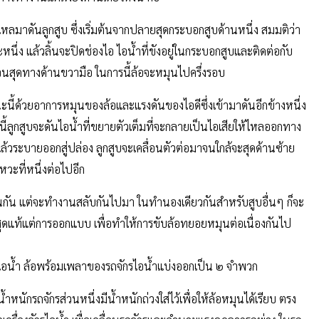
ดีไหลมาดันลูกสูบ ซึ่งเริ่มต้นจากปลายสุดกระบอกสูบด้านหนึ่ง สมมติว่า
นึ่ง แล้วลิ้นจะปิดช่องไอ ไอน้ำที่ขังอยู่ในกระบอกสูบและติดต่อกับ
ไปจนสุดทางด้านขวามือ ในการนี้ล้อจะหมุนไปครึ่งรอบ
ขณะนี้ด้วยอาการหมุนของล้อและแรงดันของไอดีซึ่งเข้ามาดันอีกข้างหนึ่ง
งนี้ลูกสูบจะดันไอน้ำที่ขยายตัวเต็มที่จะกลายเป็นไอเสียให้ไหลออกทาง
ไอ แล้วระบายออกสู่ปล่อง ลูกสูบจะเคลื่อนตัวต่อมาจนใกล้จะสุดด้านซ้าย
หวะที่หนึ่งต่อไปอีก
นกัน แต่จะทำงานสลับกันไปมา ในทำนองเดียวกันสำหรับสูบอื่นๆ ก็จะ
ุดแท้แต่การออกแบบ เพื่อทำให้การขับล้อทยอยหมุนต่อเนื่องกันไป
อน้ำ ล้อพร้อมเพลาของรถจักรไอน้ำแบ่งออกเป็น ๒ จำพวก
ำหนักรถจักรส่วนหนึ่งมีน้ำหนักถ่วงใส่ไว้เพื่อให้ล้อหมุนได้เรียบ ตรง