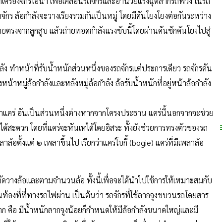
เครื่องจักรไอน้ำ เพื่อเคลื่อนรถจักรและอำนวยแรงฉุดลากรถพ่วง ในรถ
จักร ล้อกำลังจะวางเรียงรวมกันเป็นหมู่ โดยมีคันโยงโยงต่อกันระหว่าง
นโดยตรงจากลูกสูบ แล้วถ่ายทอดกำลังแรงขับนี้โดยผ่านคันชักคันโยงไปสู่
ำลัง ทำหน้าที่รับน้ำหนักส่วนหนึ่งของรถจักรแต่ประการเดียว รถจักรคัน
งหน้าหมู่ล้อกำลังและหลังหมู่ล้อกำลัง ล้อรับน้ำหนักที่อยู่หน้าล้อกำลัง
ยกว่าแคร่ อันเป็นส่วนหนึ่งต่างหากจากโครงประธาน แคร่นี้นอกจากจะช่วย
้งได้สะดวก โดยที่แคร่จะหันเหได้โดยอิสระ ทั้งยังช่วยการทรงตัวของรถ
พลาล้อตั้งแต่ ๒ เพลาขึ้นไป เรียกว่าแคร่โบกี้ (bogie) แคร่ที่มีเพลาล้อ
ดวางล้อและตามจำนวนล้อ ทั้งนี้เพื่อจะได้นำไปใช้การให้เหมาะสมกับ
งที่ที่ทางรถไฟผ่าน เป็นต้นว่า รถจักรที่ใช้ลากจูงขบวนรถโดยสาร
มาก คือ มีน้ำหนักลากจูงน้อยก็กำหนดให้มีล้อกำลังขนาดใหญ่และมี