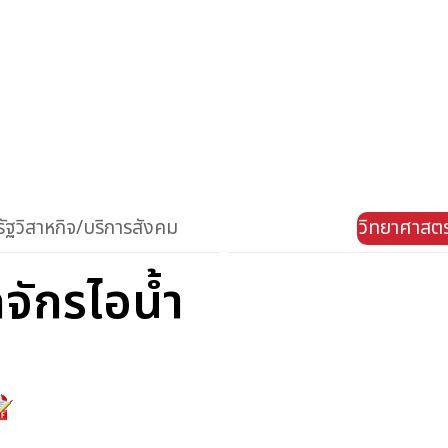
ัฐวิสาหกิจ/บริการสังคม
วิทยาศาสตร
ักรไอน้ำ