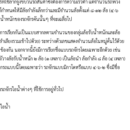
รที่ใช้ลากจูงขบวนรถสินค้าซึ่งต้องการความเร็วต่ำ แต่จำนวนรถพ่วง
ก็กำหนดให้มีล้อกำลังเล็กกว่าและมีจำนวนล้อตั้งแต่ ๘-๑๒ ล้อ (๔-๖
้ำหนักของรถจักรคันนั้นๆ ที่จะเฉลี่ยไป
ด้มีการเรียกกันเป็นแบบสากลตามจำนวนของกลุ่มล้อรับน้ำหนักและล้อ
ลำเลียงรวมเข้าไปด้วย) ระหว่างตัวเลขแสดงจำนวนล้อในหมู่คั่นไว้ด้วย
่ยวข้องกัน นอกจากนี้ยังมีการเรียกชื่อแบบรถจักรโดยเฉพาะอีกด้วย เช่น
างล้อรับน้ำหนัก ๒ ล้อ (๑ เพลา) เป็นล้อนำ ล้อกำลัง ๘ ล้อ (๔ เพลา)
รียกรถแบบนี้โดยเฉพาะว่า รถจักรแบบมิกาโดหรือแบบ ๔-๖-๒ ซึ่งมีชื่อ
จักรไอน้ำต่างๆ ที่ใช้การอยู่ทั่วไป
รไอน้ำ