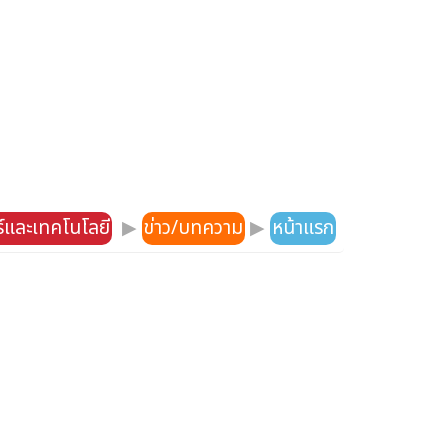
์และเทคโนโลยี
▶
ข่าว/บทความ
▶
หน้าแรก