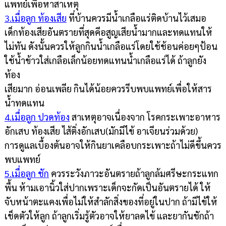
แพทย์เพื่อหาสาเหตุ
3.เมื่อลูก ท้องเสีย
ที่บ้านควรมีน้ำเกลือแร่ติดบ้านไว้เสมอ
เด็กท้องเสียอันตรายที่สุดคีอสูญเสียน้ำมากและทดแทนให้
ไม่ทัน ดังนั้นควรให้ลูกกินน้ำเกลือแร่โดยใช้ช้อนค่อยๆป้อน
ใช้น้ำข้าวใส่เกลือเล็กน้อยทดแทนน้ำเกลือแร่ได้ ถ้าลูกยัง
ท้อง
เสียมาก อ่อนเพลีย กินได้น้อยควรรีบพบแพทย์เพื่อให้สาร
น้ำทดแทน
4.เมื่อลูก ปวดท้อง
สาเหตุอาจเนื่องจาก โรคกระเพาะอาหาร
อักเสบ ท้องเสีย ไส้ติ่งอักเสบ(มักมีไข้ อาเจียนร่วมด้วย)
การดูแลเบื้องต้นอาจให้กินยาเคลือบกระเพาะถ้าไม่ดีขึ้นควร
พบแพทย์
5.เมื่อลูก ชัก
ควรระวังภาวะอันตรายถ้าลูกล้มศรีษะกระแทก
พื้น ห้ามเอานิ้วใส่ปากเพราะเด็กจะกัดเป็นอันตรายได้ ให้
จับหน้าตะแคงเพื่อไม่ให้สำลักสิ่งของที่อยู่ในปาก ถ้ามีไข้ให้
เช็ดตัวให้ลูก ถ้าลูกเริ่มรู้ตัวอาจให้ยาลดไข้ และยากันชักถ้า