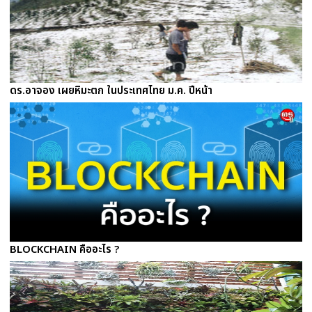
ดร.อาจอง เผยหิมะตก ในประเทศไทย ม.ค. ปีหน้า
BLOCKCHAIN คืออะไร ?