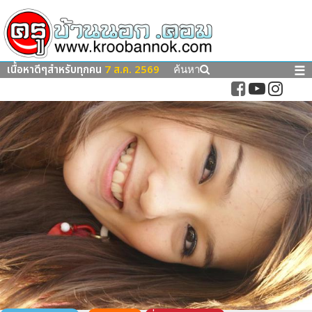
เนื้อหาดีๆสำหรับทุกคน
7 ส.ค. 2569
☰
ค้นหา