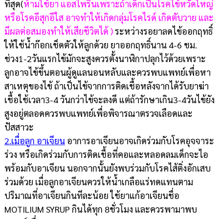
ที่สุด(
ห้ามใช้ยา แอสไพรินเพราะถ้าเด็กเป็นโรคไข้หวัดใหญ่
หรือโรคอีสุกอีใส อาจทำให้เกิดกลุ่มโรคไรด์ เกิดตับวาย และ
มีผลต่อสมองทำให้เสียชีวิตได้ )
ระหว่างรอยาลดไข้ออกฤทธิ์
ให้ใช้น้ำก๊อกเช็ดตัวให้ลูกด้วย ยาออกฤทธิ์นาน 4-6 ชม.
ช่วง1-2วันแรกไข้มักจะสูงควรตั้งนาฬิกาปลุกไว้ด้วยเพราะ
ลูกอาจไข้ขึ้นตอนผู้ดูแลนอนหลับและควรพบแพทย์เพื่อหา
สาเหตุของไข้ ถ้าเป็นไข้จากการติดเชื้อหลังจากได้รับยาฆ่า
เชื้อใช้เวลา3-4 วันกว่าไข้จะลงดี แต่ถ้ารักษาเกิน3-4วันไข้ยัง
สูงอยู่ตลอดควรพบแพทย์เพื่อพิจารณาตรวจเลือดและ
ปัสสาวะ
2.เมื่อลูก อาเจียน
อาการอาเจียนอาจเกิดร่วมกับโรคอุจจาระ
ร่วง หรือเกิดร่วมกับการติดเชื้อที่คอและหลอดลมเด็กจะไอ
พร้อมกับอาเจียน นอกจากนั้นยังพบร่วมกับโรคไส้ติ่งอักเสบ
ร่วมด้วย เมื่อลูกอาเจียนควรให้น้ำเกลือแร่ทดแทนตาม
ปริมาณที่อาเจียนกินทีละน้อย ใช้ยาแก้อาเจียนชื่อ
MOTILIUM SYRUP กินได้ทุก 8ชั่วโมง และควรพามาพบ