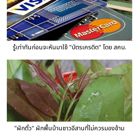
รู้เท่าทันก่อนจะหันมาใช้ "บัตรเครดิต" โดย สคบ.
"ผักติ้ว" ผักพื้นบ้านชาวอีสานที่ไม่ควรมองข้าม