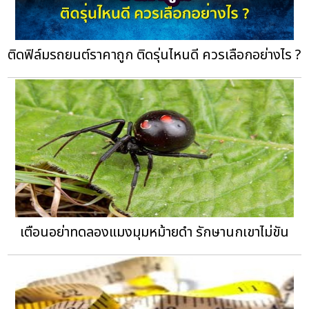
ติดฟิล์มรถยนต์ราคาถูก ติดรุ่นไหนดี ควรเลือกอย่างไร ?
เตือนอย่าทดลองแมงมุมหม้ายดำ รักษานกเขาไม่ขัน