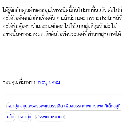
ได้รู้จักกับคุณค่าของสมุนไพรชนิดนี้กันไปมากขึ้นแล้ว ต่อไปก็
จะได้ไม่ต้องกลัวกับเรื่องคัน ๆ แล้วล่ะเนอะ เพราะประโยชน์ที่
จะได้รับคุ้มค่ากว่าเยอะ แต่ก็อย่าไปใช้แบบสุ่มสี่สุ่มห้าล่ะ ไม่
อย่างนั้นอาจจะส่งผลเสียอันไม่พึงประสงค์ที่ทำลายสุขภาพได้
ขอบคุณที่มาจาก
กระปุก.คอม
หมามุ่ย สมุนไพรสรรพคุณบรรเจิด เพิ่มสมรรถภาพทางเพศ ทีเด็ดอยู่ที่
เมล็ด
หมามุ่ย
สรรพคุณหมามุ่ย