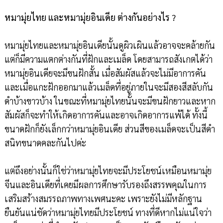
หมามุ่ยไทย และหมามุ่ยอินเดีย ต่างกันอย่างไร ?
หมามุ่ยไทยและหมามุ่ยอินเดียนั้นดูผิวเผินแล้วอาจจะคล้ายกัน
แต่ก็มีความแตกต่างกันที่ฝักและเมล็ด โดยสามารถสังเกตได้ว่า
หมามุ่ยอินเดียจะมีขนฝักสั้น เมื่อสัมผัสแล้วจะไม่มีอาการคัน
และเมื่อแกะฝักออกมาแล้วเมล็ดที่อยู่ภายในจะมีสองสีสลับกัน
ดำบ้างขาวบ้าง ในขณะที่หมามุ่ยไทยนั้นจะมีขนฝักยาวและหาก
สัมผัสก็จะทำให้เกิดอาการคันและอาจเกิดอาการแพ้ได้ ทั้งนี้
ขนาดฝักก็ยังเล็กกว่าหมามุ่ยอินเดีย ส่วนสีของเมล็ดจะเป็นสีดำ
สนิทขนาดคละกันไปค่ะ
แต่ถึงอย่างนั้นก็ใช่ว่าหมามุ่ยไทยจะมีประโยชน์เหมือนหมามุ่ย
จีนและอินเดียที่เคยมีผลการศึกษารับรองถึงสรรพคุณในการ
เสริมสร้างสมรรถภาพทางเพศนะคะ เพราะยังไม่มีหลักฐาน
ยืนยันแน่ชัดว่าหมามุ่ยไทยมีประโยชน์ ทางที่ดีหากไม่แน่ใจว่า