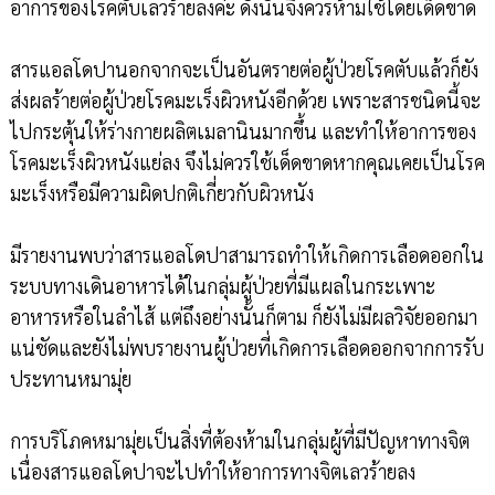
อาการของโรคตับเลวร้ายลงค่ะ ดังนั้นจึงควรห้ามใช้โดยเด็ดขาด
สารแอลโดปานอกจากจะเป็นอันตรายต่อผู้ป่วยโรคตับแล้วก็ยัง
ส่งผลร้ายต่อผู้ป่วยโรคมะเร็งผิวหนังอีกด้วย เพราะสารชนิดนี้จะ
ไปกระตุ้นให้ร่างกายผลิตเมลานินมากขึ้น และทำให้อาการของ
โรคมะเร็งผิวหนังแย่ลง จึงไม่ควรใช้เด็ดขาดหากคุณเคยเป็นโรค
มะเร็งหรือมีความผิดปกติเกี่ยวกับผิวหนัง
มีรายงานพบว่าสารแอลโดปาสามารถทำให้เกิดการเลือดออกใน
ระบบทางเดินอาหารได้ในกลุ่มผู้ป่วยที่มีแผลในกระเพาะ
อาหารหรือในลำไส้ แต่ถึงอย่างนั้นก็ตาม ก็ยังไม่มีผลวิจัยออกมา
แน่ชัดและยังไม่พบรายงานผู้ป่วยที่เกิดการเลือดออกจากการรับ
ประทานหมามุ่ย
การบริโภคหมามุ่ยเป็นสิ่งที่ต้องห้ามในกลุ่มผู้ที่มีปัญหาทางจิต
เนื่องสารแอลโดปาจะไปทำให้อาการทางจิตเลวร้ายลง