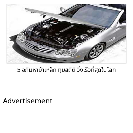
5 อภิมหาม้าเหล็ก ทุบสถิติ วิ่งเร็วที่สุดในโลก
Advertisement