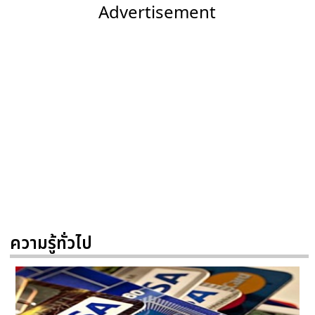
Advertisement
ความรู้ทั่วไป