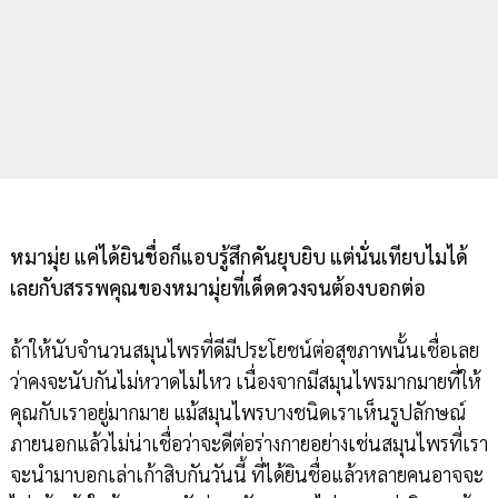
หมามุ่ย แค่ได้ยินชื่อก็แอบรู้สึกคันยุบยิบ แต่นั่นเทียบไมได้
เลยกับสรรพคุณของหมามุ่ยที่เด็ดดวงจนต้องบอกต่อ
ถ้าให้นับจำนวนสมุนไพรที่ดีมีประโยชน์ต่อสุขภาพนั้นเชื่อเลย
ว่าคงจะนับกันไม่หวาดไม่ไหว เนื่องจากมีสมุนไพรมากมายที่ให้
คุณกับเราอยู่มากมาย แม้สมุนไพรบางชนิดเราเห็นรูปลักษณ์
ภายนอกแล้วไม่น่าเชื่อว่าจะดีต่อร่างกายอย่างเช่นสมุนไพรที่เรา
จะนำมาบอกเล่าเก้าสิบกันวันนี้ ที่ได้ยินชื่อแล้วหลายคนอาจจะ