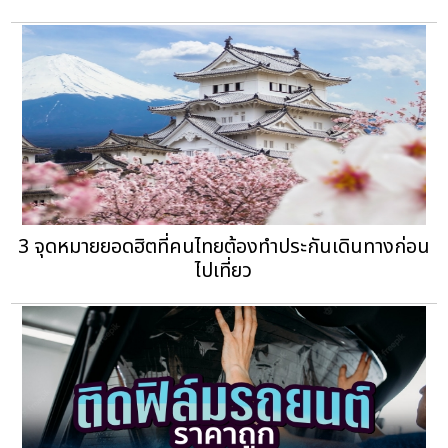
3 จุดหมายยอดฮิตที่คนไทยต้องทำประกันเดินทางก่อน
ไปเที่ยว