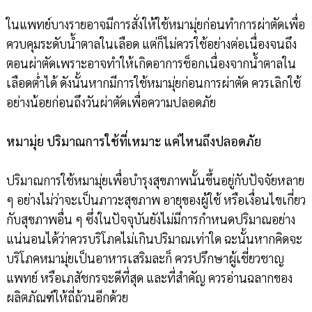
ในแพทย์บางรายอาจมีการสั่งให้ใช้หมามุ่ยก่อนทำการผ่าตัดเพื่อ
ควบคุมระดับน้ำตาลในเลือด แต่ก็ไม่ควรใช้อย่างต่อเนื่องจนถึง
ตอนผ่าตัดเพราะอาจทำให้เกิดอาการช็อกเนื่องจากน้ำตาลใน
เลือดต่ำได้ ดังนั้นหากมีการใช้หมามุ่ยก่อนการผ่าตัด ควรเลิกใช้
อย่างน้อยก่อนถึงวันผ่าตัดเพื่อความปลอดภัย
หมามุ่ย ปริมาณการใช้ที่เหมาะ แค่ไหนถึงปลอดภัย
ปริมาณการใช้หมามุ่ยเพื่อบำรุงสุขภาพนั้นขึ้นอยู่กับปัจจัยหลาย
ๆ อย่างไม่ว่าจะเป็นภาวะสุขภาพ อายุของผู้ใช้ หรือเงื่อนไขเกี่ยว
กับสุขภาพอื่น ๆ ซึ่งในปัจจุบันยังไม่มีการกำหนดปริมาณอย่าง
แน่นอนได้ว่าควรบริโภคไม่เกินปริมาณเท่าใด ฉะนั้นหากคิดจะ
บริโภคหมามุ่ยเป็นอาหารเสริมละก็ ควรปรึกษาผู้เชี่ยวชาญ
แพทย์ หรือเภสัชกรจะดีที่สุด และที่สำคัญ ควรอ่านฉลากของ
ผลิตภัณฑ์ให้ถี่ถ้วนอีกด้วย