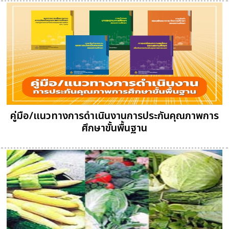
คู่มือ/แนวทางการดำเนินงานการประกันคุณภาพการ
ศึกษาขั้นพื้นฐาน