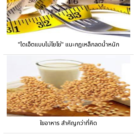
"ไดเอ็ตแบบไม่โยโย่" แนะกฎเหล็กลดน้ำหนัก
ใยอาหาร สำคัญกว่าที่คิด