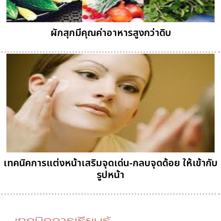
ผักสุกมีคุณค่าอาหารสูงกว่าดิบ
เทคนิคการแต่งหน้าเสริมจุดเด่น-กลบจุดด้อย ให้เข้ากับ
รูปหน้า