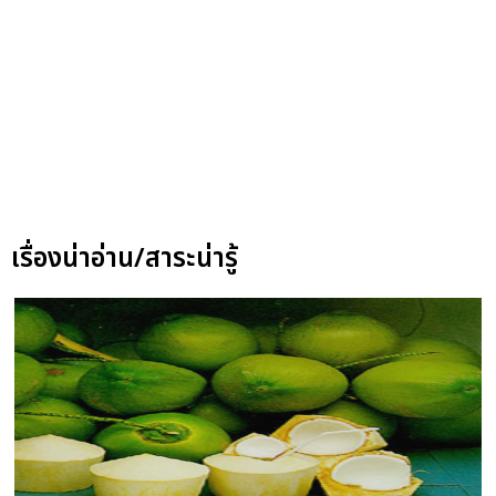
เรื่องน่าอ่าน/สาระน่ารู้