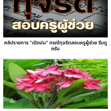
คลิปรายการ "เปิดปม" กรณีทุจริตสอบครูผู้ช่วย รีบดู
ครับ