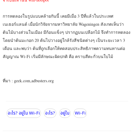
การทดลองในรูปแบบคล้ายกันนี้ เคยมีเมื่อ 3 ปีที่แล้วในประเทศ
เนเธอร์แลนด์ เมื่อนักวิจัยจากมหาวิทยาลัย Wageningen สังเกตเห็นว่า
ต้นไม้บางส่วนในเมือง มีก้อนแข็งๆ ปรากฏบนเปลือกไม้ จึงทำการทดลอง
โดยนำต้นมะกอก 20 ต้นไปวางอยู่ใกล้รังสีชนิดต่างๆ เป็นระยะเวลา 3
เดือน และพบว่า ต้นที่ถูกเลือกให้ทดสอบประสิทธิภาพความทนทานต่อ
สัญญาณ Wi-Fi เริ่มมีลักษณะผิดปกติ คือ คราบสีตะกั่วบนใบไม้
ที่มา : geek.com,adbusters.org
อะไร? อยู่ใน Wi-Fi
อะไร?
อยู่ใน
Wi-Fi