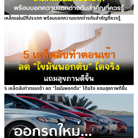
เหล็กแผ่นมีกี่ประเภท พร้อมบอกความแตกต่างกันสำคัญที่ควรรู้
5 เคล็ดลับทำตอนเช้า ลด "ไขมันพอกตับ" ได้จริง แถมสุขภาพดีขึ้น