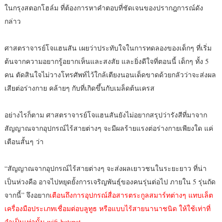
ในกรุงสตอกโฮล์ม ที่ต้องการหาคำตอบที่ชัดเจนของปรากฎการณ์ดัง
กล่าว
ศาสตราจารย์โจแฮนสัน เผยว่าประทับใจในการทดลองของเด็กๆ ที่เริ่ม
ต้นจากความอยากรู้อยากเห็นและสงสัย และยิ่งดีใจที่ตอนนี้ เด็กๆ ทั้ง 5
คน ตัดสินใจไม่วางโทรศัพท์ไว้ใกล้เตียงนอนเด็ดขาดด้วยกลัวว่าจะส่งผล
เสียต่อร่างกาย คล้ายๆ กับที่เกิดขึ้นกับเมล็ดต้นเครส
อย่างไรก็ตาม ศาสตราจารย์โจแฮนสันยังไม่อยากสรุปว่ารังสีที่มาจาก
สัญญาณจากอุปกรณ์ไร้สายต่างๆ จะมีผลร้ายแรงต่อร่างกายเพียงใด แค่
เตือนสั้นๆ ว่า
“สัญญาณจากอุปกรณ์ไร้สายต่างๆ จะส่งผลเยาวชนในระยะยาว ที่น่า
เป็นห่วงคือ อาจไปหยุดยั้งการเจริญพันธุ์ของคนรุ่นต่อไป ภายใน 5 รุ่นถัด
จากนี้” จึงอยาก
เตือนถึงการอุปกรณ์สื่อสารตระกูลสมาร์ทต่างๆ แทบเล็ต
เครื่องมือประเภทเชื่อมต่อบลูทูธ หรือแบบไร้สายนานาชนิด ให้ใช้เท่าที่
จำเป็นเท่านั้น wifi-hotspot