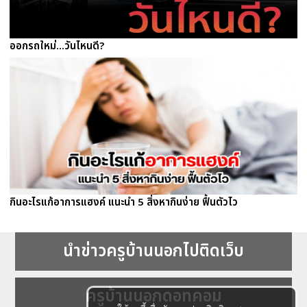
ออกรถใหม่...วันไหนดี?
กินอะไรแก้อาการแฮงค์ แนะนำ 5 สิ่งหากินง่าย ฟื้นตัวไว
นำข่าวครูบ้านนอกไปติดเว็บ
ครูบ้านนอกดอทคอม