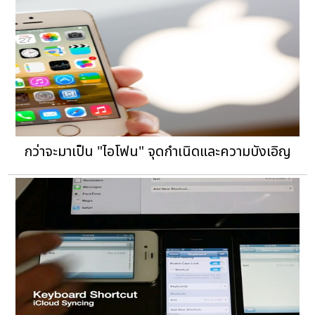
กว่าจะมาเป็น "ไอโฟน" จุดกำเนิดและความบังเอิญ