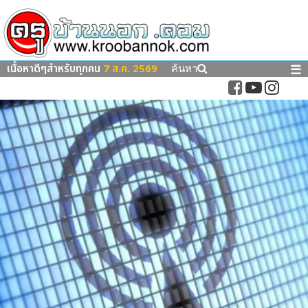
เนื้อหาดีๆสำหรับทุกคน
7 ส.ค. 2569
☰
ค้นหา