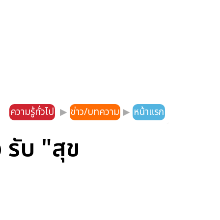
ความรู้ทั่วไป
▶
ข่าว/บทความ
▶
หน้าแรก
รับ "สุข