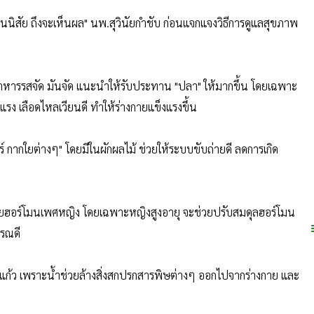
็นนิสัย ถึงจะเห็นผล" นพ.สุวินัยกำชับ ก่อนแจกแจงวิธีการดูแลสุขภาพ
ยงอาหารรสจัด มันจัด แนะนำให้รับประทาน "ปลา" ให้มากขึ้น โดยเฉพาะ
รง เลือดไหลเวียนดี ทำให้ร่างกายแข็งแรงขึ้น
 กากใยต่างๆ" โดยมีในผักผลไม้ ช่วยให้ระบบขับถ่ายดี ลดการเกิด
รคล้ายฮอร์โมนเพศหญิง โดยเฉพาะหญิงสูงอายุ จะช่วยปรับสมดุลฮอร์โมน
รรณดี
6-8 แก้ว เพราะน้ำช่วยล้างสิ่งสกปรกสารพิษต่างๆ ออกไปจากร่างกาย และ