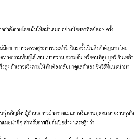
อกกำลังกายโดยเน้นให้สม่ำเสมอ อย่างน้อยอาทิตย์ละ 3 ครั้ง
าะไม่มีอาการ การตรวจสุขภาพประจำปี ปีละครั้งเป็นสิ่งสำคัญมาก โดย
ดทางกรรมพันธุ์ได้ เช่น เบาหวาน ความดัน หรือคนที่สูบบุหรี่ กินเหล้า
วสูง ถ้าเราจะวิ่งตามให้ทันต้องกลับมาดูแลตัวเอง ซึ่งวิธีที่แนะนำมา
พันธุ์ เจริญยิ่ง" ผู้อำนวยการฝ่ายวางแผนการเงินส่วนบุคคล สายงานธุรกิจ
แนะนำดีๆ สำหรับการเริ่มต้นปีอย่าง "เศรษฐี" ว่า