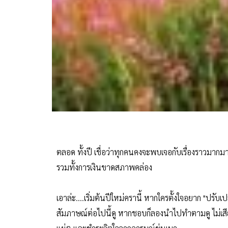
ตลอด ทั้งปี เชื่อว่าทุกคนคงจะพบเจอกับเรื่องราวมากม
รวมทั้งการเงินขาดสภาพคล่อง
เอาล่ะ....เริ่มต้นปีใหม่ครานี้ หากใครตั้งใจอยาก "ปรับเ
สัมภาษณ์ต่อไปนี้ดู หากชอบก็ลองนำไปทำตามดู ไม่เสี