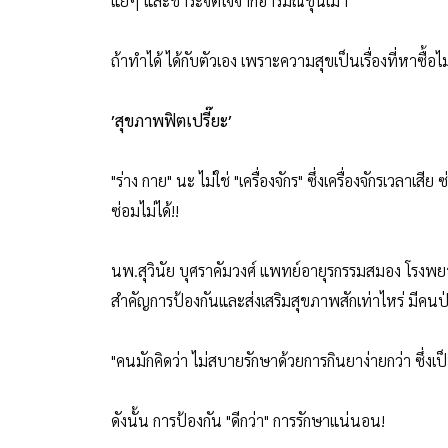
แย่ๆ และชำระจิตใจจากอารมณ์ขุ่นเมา
ถ้าทำได้ ได้กับตัวเอง เพราะความสุขเป็นเรื่องที่หาซื้อไ
′สุขภาพฟิตเปรี๊ยะ′
"ร่าง กาย" นะ ไม่ใช่ "เครื่องจักร" ซึ่งเครื่องจักรเวลาเสี
ซ่อมไม่ได้!!
นพ.สุวินัย บุศราคัมวงศ์ แพทย์อายุรกรรมสมอง โรงพย
สำคัญการป้องกันและส่งเสริมสุขภาพสักเท่าไหร่ มีคนป่
"คนมักคิดว่า ไม่สบายรักษาด้วยการกินยาง่ายกว่า ซึ่งเป็นว
ดังนั้น การป้องกัน "ดีกว่า" การรักษาแน่นอน!