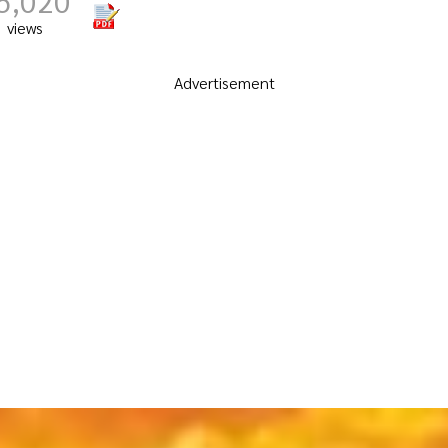
5,020
views
Advertisement