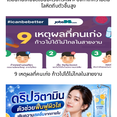
โลหิตถีบตัวขึ้นสูง
9 เหตุผลที่คนเก่ง ก้าวไปได้ไม่ไกลในสายงาน