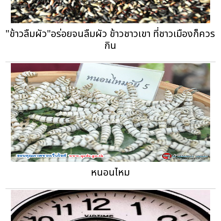
"ข้าวลืมผัว"อร่อยจนลืมผัว ข้าวชาวเขา ที่ชาวเมืองก็ควร
กิน
หนอนไหม