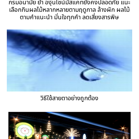
กรมอนามัย ย้ำ องุ่นไชน์มัสแคทยังคงปลอดภัย แนะ
เลือกกินผลไม้หลากหลายตามฤดูกาล ล้างผัก ผลไม้
ตามคำแนะนำ มั่นใจทุกคำ ลดเสี่ยงสารพิษ
วิธีใช้สายตาอย่างถูกต้อง