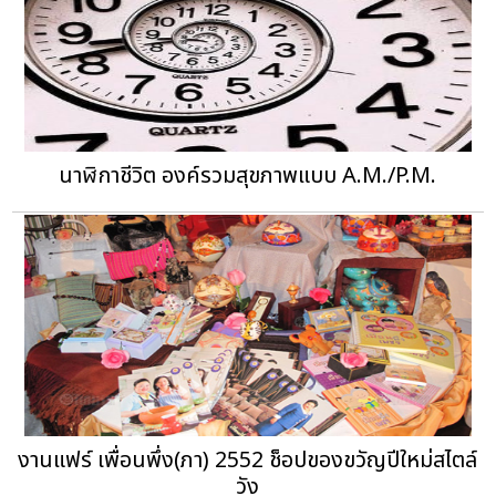
นาฬิกาชีวิต องค์รวมสุขภาพแบบ A.M./P.M.
งานแฟร์ เพื่อนพึ่ง(ภา) 2552 ช็อปของขวัญปีใหม่สไตล์
วัง