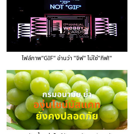
ไฟล์ภาพ"GIF" อ่านว่า "จิฟ" ไม่ใช่"กิฟ!"