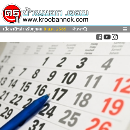
เนื้อหาดีๆสำหรับทุกคน
8 ส.ค. 2569
☰
ค้นหา