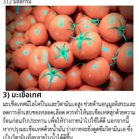
312 มิลลิกรัม
3) มะเขือเทศ
มะเขือเทศมีไลโคปีนและวิตามินเอสูง ช่วยต้านอนุมูลอิสระและ
ลดการอักเสบของหลอดเลือด ควรทำให้มะเขือเทศสุกด้วยความ
ร้อนก่อนรับประทาน เพื่อให้ร่างกายนำไปใช้ได้ดี นอกจากนี้
หากปรุงมะเขือเทศด้วยน้ำมัน ร่างกายจะยิ่งดูดซึมวิตามินเอ ซึ่ง
เป็นวิตามินที่ละลายในน้ำได้ดีขึ้น