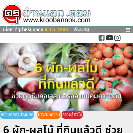
เนื้อหาดีๆสำหรับทุกคน
6 ส.ค. 2569
☰
ค้นหา
หน้าแรกครูบ้านนอก
ข่าว/บทความ
ความรู้ทั่วไป
6 ผัก-ผลไม้ ที่กินแล้วดี ช่วย