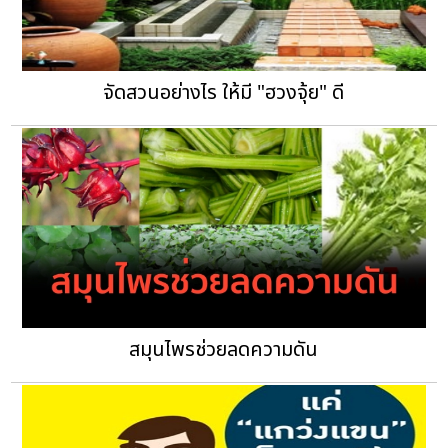
จัดสวนอย่างไร ให้มี "ฮวงจุ้ย" ดี
สมุนไพรช่วยลดความดัน