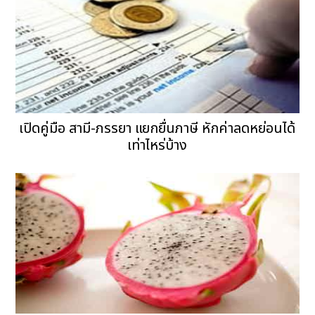
เปิดคู่มือ สามี-ภรรยา แยกยื่นภาษี หักค่าลดหย่อนได้
เท่าไหร่บ้าง