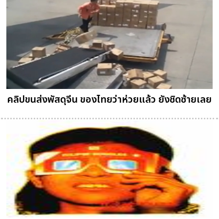
คลิปขนส่งพัสดุจีน ของไทยว่าห่วยแล้ว ยังชิดซ้ายเลย