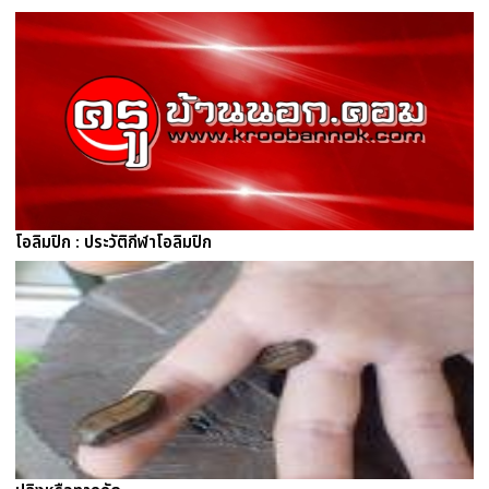
โอลิมปิก : ประวัติกีฬาโอลิมปิก