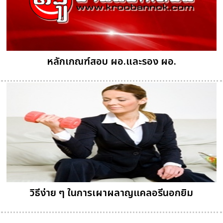
หลักเกณฑ์สอบ ผอ.และรอง ผอ.
วิธีง่าย ๆ ในการเผาผลาญแคลอรีนอกยิม