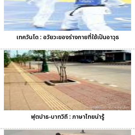
เทควันโด : อวัยวะของร่างกายที่ใช้เป็นอาวุธ
ฟุตปาธ-บาทวิถี : ภาษาไทยน่ารู้