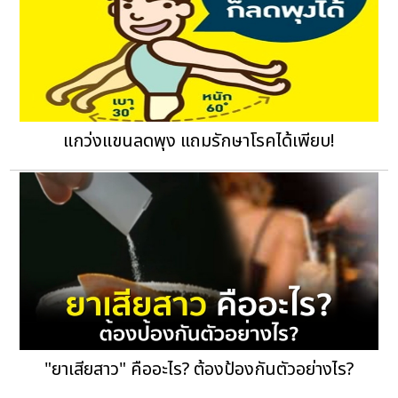
แกว่งแขนลดพุง แถมรักษาโรคได้เพียบ!
"ยาเสียสาว" คืออะไร? ต้องป้องกันตัวอย่างไร?