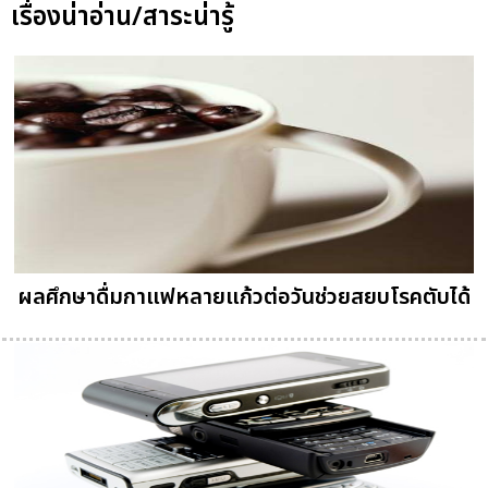
เรื่องน่าอ่าน/สาระน่ารู้
ผลศึกษาดื่มกาแฟหลายแก้วต่อวันช่วยสยบโรคตับได้