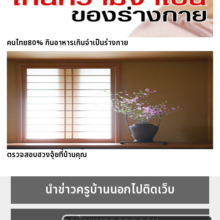
คนไทย80% กินอาหารเกินจำเป็นร่างกาย
ตรวจสอบฮวงจุ้ยที่บ้านคุณ
นำข่าวครูบ้านนอกไปติดเว็บ