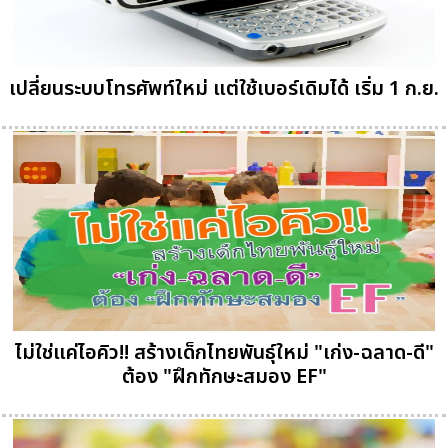
เปลี่ยนระบบโทรศัพท์ใหม่ แต่ใช้เบอร์เดิมได้ เริ่ม 1 ก.ย.
ไม่ใช่แค่ไอคิว!! สร้างเด็กไทยพันธุ์ใหม่ "เก่ง-ฉลาด-ดี"
ต้อง "ฝึกทักษะสมอง EF"