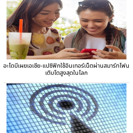
อะโดบีเผยเอเชีย-แปซิฟิกใช้อินเทอร์เน็ตผ่านสมาร์ทโฟน
เติบโตสูงสุดในโลก