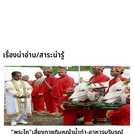
เรื่องน่าอ่าน/สาระน่ารู้
"พระโค"เสี่ยงทายกินหญ้าน้ำท่า-อาหารบริบูรณ์