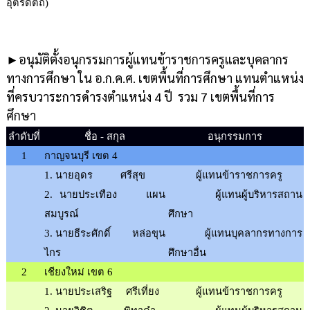
อุตรดิตถ์)
►อนุมัติตั้งอนุกรรมการผู้แทนข้าราชการครูและบุคลากร
ทางการศึกษา ใน อ.ก.ค.ศ. เขตพื้นที่การศึกษา แทนตำแหน่ง
ที่ครบวาระการดำรงตำแหน่ง 4 ปี รวม 7 เขตพื้นที่การ
ศึกษา
ลำดับที่
ชื่อ
-
สกุล
อนุกรรมการ
1
กาญจนบุรี เขต 4
1
.
นายอุดร
ศรีสุข
ผู้แทนข้าราชการครู
2
.
นายประเทือง
แผน
ผู้แทนผู้บริหารสถาน
สมบูรณ์
ศึกษา
3
.
นายธีระศักดิ์
หล่อขุน
ผู้แทนบุคลากรทางการ
ไกร
ศึกษาอื่น
2
เชียงใหม่ เขต 6
1
.
นายประเสริฐ
ศรีเที่ยง
ผู้แทนข้าราชการครู