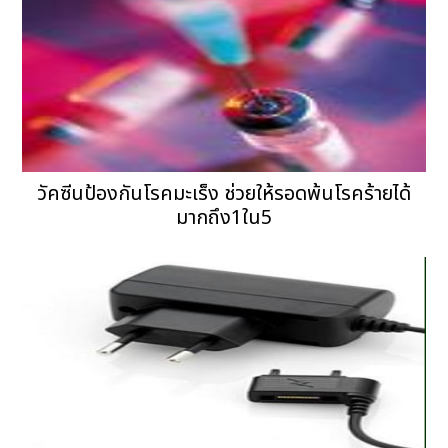
วัคซีนป้องกันโรคมะเร็ง ช่วยให้รอดพ้นโรคร้ายได้
มากถึง1ใน5