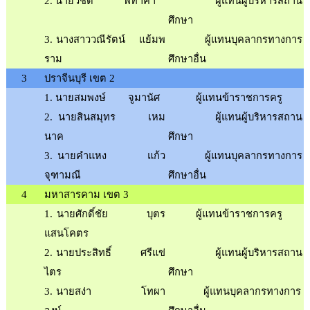
2
.
นายวิชิต
พิทาคำ
ผู้แทนผู้บริหารสถาน
ศึกษา
3
.
นางสาววณีรัตน์
แย้มพ
ผู้แทนบุคลากรทางการ
ราม
ศึกษาอื่น
3
ปราจีนบุรี เขต 2
1
.
นายสมพงษ์
จูมานัศ
ผู้แทนข้าราชการครู
2
.
นายสินสมุทร
เหม
ผู้แทนผู้บริหารสถาน
นาค
ศึกษา
3
.
นายคำแหง
แก้ว
ผู้แทนบุคลากรทางการ
จุฑามณี
ศึกษาอื่น
4
มหาสารคาม เขต 3
1
.
นายศักดิ์ชัย
บุตร
ผู้แทนข้าราชการครู
แสนโคตร
2
.
นายประสิทธิ์
ศรีแข่
ผู้แทนผู้บริหารสถาน
ไตร
ศึกษา
3
.
นายสง่า
โทผา
ผู้แทนบุคลากรทางการ