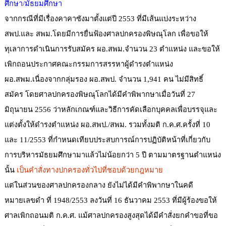
ศึกษา/มัธยมศึกษา
จากกรณีที่มีเรื่องคาคาซังมาตั้งแต่ปี 2553 ที่มีเส้นแบ่งระหว่าง
สพป.และ สพม.โดยมี
การยื่นฟ้องศาลปกครองพิษณุโลก เพื่อขอให้
ทุเลาการดำเนินการรับสมัคร ผอ.สพม.จำนวน 23 ตำแหน่ง และขอให้
เพิกถอนประกาศคณะกรรมการสรรหาผู้ดำรงตำแหน่ง
ผอ.สพม.เนื่องจากกลุ่มรอง ผอ.สพป. จำนวน 1
,
941 คน ไม่มีสิทธิ์
สมัคร โดยศาลปกครอง
พิษณุโลกได้มีคำพิพากษาเมื่อวันที่ 27
มิถุนายน 2556 ว่าหลักเกณฑ์และวิธีการคัดเลือกบุคคลเพื่อบรรจุและ
แต่งตั้งให้ดำรงตำแหน่ง ผอ.สพป./สพม. รวมทั้งมติ ก.ค.ศ.ครั้งที่ 10
และ 11/2553 ที่กำหนดเทียบประสบการณ์การปฏิบัติหน้าที่เกี่ยวกับ
การบริหารมัธยมศึกษามาแล้วไม่น้อยกว่า 5 ปี ตามมาตรฐานตำแหน่ง
นั้น
เป็นคำสั่งทางปกครองทั่วไปที่ชอบด้วยกฎหมาย
แต่ในส่วนของศาลปกครองกลาง ยังไม่ได้มีคำพิพากษาในคดี
หมายเลขดำ ที่ 1948/2553 ลงวันที่ 16 ธันวาคม 2553 ที่มีผู้ร้องขอให้
ศาลเพิกถอนมติ ก.ค.ศ. แม้ศาลปกครองสูงสุดได้มีคำสั่งยกคำขอที่ขอ