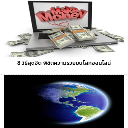
8 วิธีสุดฮิต พิชิตความรวยบนโลกออนไลน์