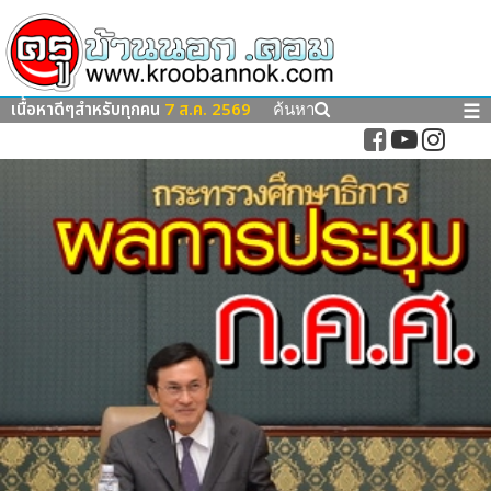
เนื้อหาดีๆสำหรับทุกคน
7 ส.ค. 2569
☰
ค้นหา