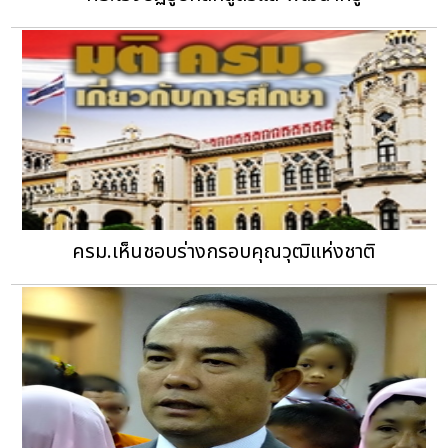
ครม.เห็นชอบร่างกรอบคุณวุฒิแห่งชาติ