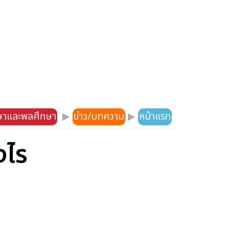
กษาและพลศึกษา
▶
ข่าว/บทความ
▶
หน้าแรก
งไร