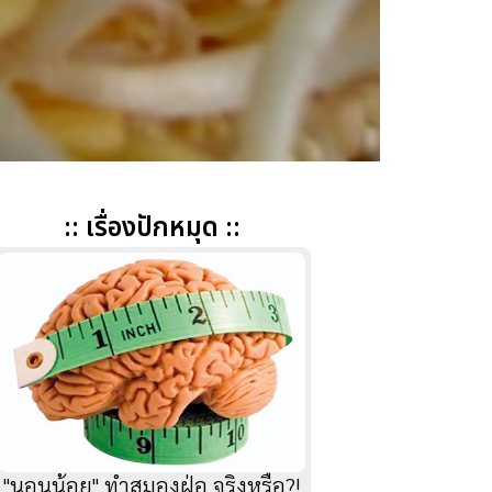
:: เรื่องปักหมุด ::
"นอนน้อย" ทำสมองฝ่อ จริงหรือ?!