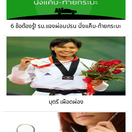
6 ข้อต้องรู้! รบ.แจงผ่อนปรน นั่งแค็บ-ท้ายกระบะ
บุตรี เผือดผ่อง