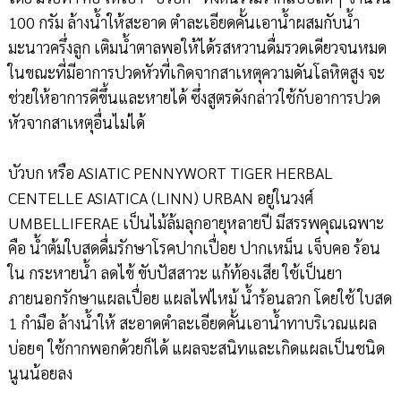
100 กรัม ล้างน้ำให้สะอาด ตำละเอียดคั้นเอาน้ำผสมกับน้ำ
มะนาวครึ่งลูก เติมน้ำตาลพอให้ได้รสหวานดื่มรวดเดียวจนหมด
ในขณะที่มีอาการปวดหัวที่เกิดจากสาเหตุความดันโลหิตสูง จะ
ช่วยให้อาการดีขึ้นและหายได้ ซึ่งสูตรดังกล่าวใช้กับอาการปวด
หัวจากสาเหตุอื่นไม่ได้
บัวบก หรือ ASIATIC PENNYWORT TIGER HERBAL
CENTELLE ASIATICA (LINN) URBAN อยู่ในวงศ์
UMBELLIFERAE เป็นไม้ล้มลุกอายุหลายปี มีสรรพคุณเฉพาะ
คือ น้ำต้มใบสดดื่มรักษาโรคปากเปื่อย ปากเหม็น เจ็บคอ ร้อน
ใน กระหายน้ำ ลดไข้ ขับปัสสาวะ แก้ท้องเสีย ใช้เป็นยา
ภายนอกรักษาแผลเปื่อย แผลไฟไหม้ น้ำร้อนลวก โดยใช้ ใบสด
1 กำมือ ล้างน้ำให้ สะอาดตำละเอียดคั้นเอาน้ำทาบริเวณแผล
บ่อยๆ ใช้กากพอกด้วยก็ได้ แผลจะสนิทและเกิดแผลเป็นชนิด
นูนน้อยลง