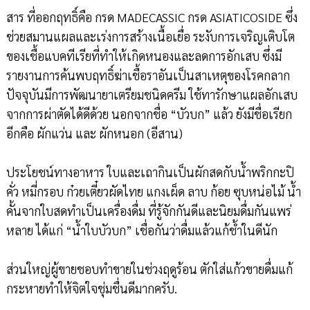
สาร ที่ออกฤทธิ์คือ กรด MADECASSIC กรด ASIATICOSIDE ซึ่ง
ช่วยสมานแผลและเร่งการสร้างเนื้อเยื่อ ระงับการเจริญเติบโต
ของเชื้อแบคทีเรียที่ทำให้เกิดหนองและลดการอักเสบ ซึ่งมี
รายงานการค้นพบฤทธิ์ฆ่าเชื้อราอันเป็นสาเหตุของโรคกลาก
ปัจจุบันมีการพัฒนายาเตรียมชนิดครีม ใช้ทารักษาแผลอักเสบ
จากการผ่าตัดได้ดีด้วย นอกจากชื่อ “บัวบก” แล้ว ยังมีชื่อเรียก
อีกคือ ผักแว่น และ ผักหนอก (อีสาน)
ประโยชน์ทางอาหาร ใบและเถากินเป็นผักสดกับน้ำพริกกะปิ
คั่ว หมี่กรอบ ก๋วยเตี๋ยวผัดไทย แกงเผ็ด ลาบ ก้อย ซุบหน่อไม้ น้ำ
คั้นจากใบสดทำเป็นเครื่องดื่ม ที่รู้จักกันดีและนิยมดื่มกันแพร่
หลาย ได้แก่ “น้ำใบบัวบก” เชื่อกันว่าดื่มแล้วแก้ช้ำในดีนัก
ส่วนใหญ่ผู้ขายชอบทำขายในช่วงฤดูร้อน ตักใส่แก้วขายดื่มแก้
กระหายทำให้จิตใจชุ่มชื่นดีมากครับ.