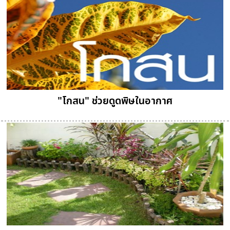
"โกสน" ช่วยดูดพิษในอากาศ