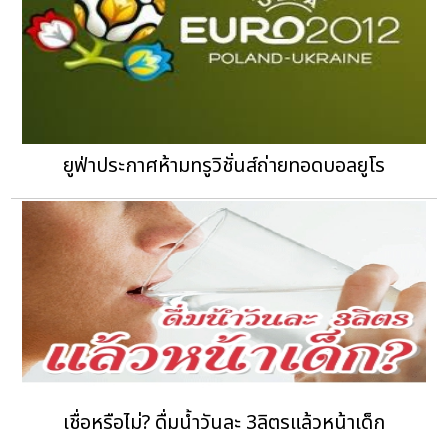
ยูฟ่าประกาศห้ามทรูวิชั่นส์ถ่ายทอดบอลยูโร
เชื่อหรือไม่? ดื่มน้ำวันละ 3ลิตรแล้วหน้าเด็ก