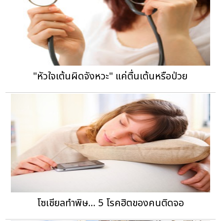
"หัวใจเต้นผิดจังหวะ" แค่ตื่นเต้นหรือป่วย
โซเชียลทำพิษ... 5 โรคฮิตของคนติดจอ