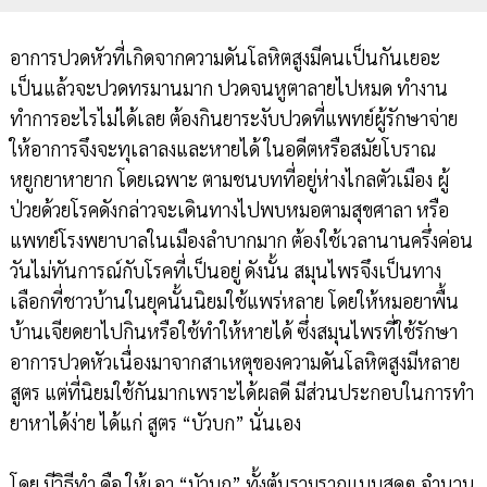
อาการปวดหัวที่เกิดจากความดันโลหิตสูงมีคนเป็นกันเยอะ
เป็นแล้วจะปวดทรมานมาก ปวดจนหูตาลายไปหมด ทำงาน
ทำการอะไรไม่ได้เลย ต้องกินยาระงับปวดที่แพทย์ผู้รักษาจ่าย
ให้อาการจึงจะทุเลาลงและหายได้ ในอดีตหรือสมัยโบราณ
หยูกยาหายาก โดยเฉพาะ ตามชนบทที่อยู่ห่างไกลตัวเมือง ผู้
ป่วยด้วยโรคดังกล่าวจะเดินทางไปพบหมอตามสุขศาลา หรือ
แพทย์โรงพยาบาลในเมืองลำบากมาก ต้องใช้เวลานานครึ่งค่อน
วันไม่ทันการณ์กับโรคที่เป็นอยู่ ดังนั้น สมุนไพรจึงเป็นทาง
เลือกที่ชาวบ้านในยุคนั้นนิยมใช้แพร่หลาย โดยให้หมอยาพื้น
บ้านเจียดยาไปกินหรือใช้ทำให้หายได้ ซึ่งสมุนไพรที่ใช้รักษา
อาการปวดหัวเนื่องมาจากสาเหตุของความดันโลหิตสูงมีหลาย
สูตร แต่ที่นิยมใช้กันมากเพราะได้ผลดี มีส่วนประกอบในการทำ
ยาหาได้ง่าย ได้แก่ สูตร “บัวบก” นั่นเอง
โดย มีวิธีทำ คือ ให้เอา “บัวบก” ทั้งต้นรวมรากแบบสดๆ จำนวน