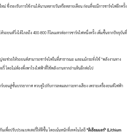
ซึ่งรองรับการใช้งานได้นานหลายวันหรือหลายเดือน ก่อนที่จะมีการชาร์จไฟอีกครั้ง
ต์วิ่งได้ไกลถึง 400-800 กิโลเมตรต่อการชาร์จไฟหนึ่งครั้ง เพิ่มขึ้นจากปัจจุบันที่
่จะช่วยให้รถยนต์สามารถชาร์จไฟในที่สาธารณะ และแม้กระทั่งใช้ "พลังงานทาง
อรี่ โดยไม่ต้องพึ่งพาโรงไฟฟ้าที่ใช้พลังงานจากถ่านหินอีกต่อไป
บอนสู่ชั้นบรรยากาศ ควบคู่ไปกับการลดมลภาวะทางเสียง เพราะเครื่องยนต์ไฟฟ้า
ื่อปรับปรุงแบตเตอรี่ให้ดีขึ้น โดยเน้นหนักที่เทคโนโลยี
"ลิเธียมแอร์" (Lithium