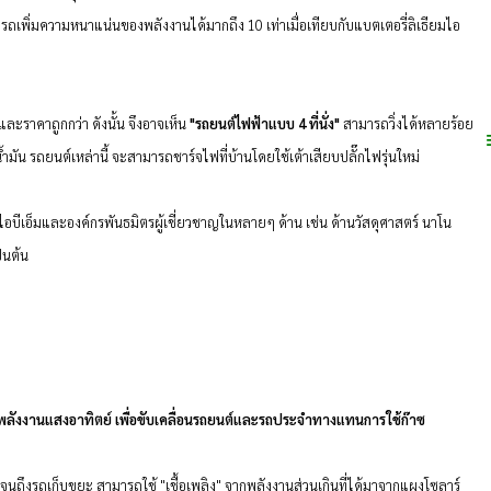
รถเพิ่มความหนาแน่นของพลังงานได้มากถึง 10 เท่าเมื่อเทียบกับแบตเตอรี่ลิเธียมไอ
ละราคาถูกกว่า ดังนั้น จึงอาจเห็น
"รถยนต์ไฟฟ้าแบบ 4 ที่นั่ง"
สามารถวิ่งได้หลายร้อย
น้ำมัน รถยนต์เหล่านี้ จะสามารถชาร์จไฟที่บ้านโดยใช้เต้าเสียบปลั๊กไฟรุ่นใหม่
เอ็มและองค์กรพันธมิตรผู้เชี่ยวชาญในหลายๆ ด้าน เช่น ด้านวัสดุศาสตร์ นาโน
็นต้น
ละพลังงานแสงอาทิตย์ เพื่อขับเคลื่อนรถยนต์และรถประจำทางแทนการใช้ก๊าซ
ึงรถเก็บขยะ สามารถใช้ "เชื้อเพลิง" จากพลังงานส่วนเกินที่ได้มาจากแผงโซลาร์