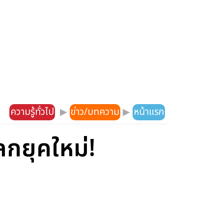
ความรู้ทั่วไป
▶
ข่าว/บทความ
▶
หน้าแรก
กยุคใหม่!