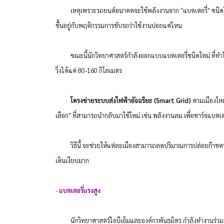
เหตุเพราะรถยนต์อนาคตจะใช้พลังงานจาก "แบตเตอรี่" ชนิดใหม่ 
ขึ้นอยู่กับพฤติกรรมการขับรถว่าใช้งานบ่อยแค่ไหน
ขณะนี้นักวิทยาศาสตร์กำลังออกแบบแบตเตอรี่ชนิดใหม่ ที่ทำให้รถยน
วิ่งได้แค่ 80-160 กิโลเมตร
โครงข่ายระบบส่งไฟฟ้าอัจฉริยะ (Smart Grid)
ตามเมืองใหญ
เลือก" ที่สามารถนำกลับมาใช้ใหม่ เช่น พลังงานลม เพื่อชาร์จแบตเต
วิธีนี้ จะช่วยให้แต่ละเมืองสามารถลดปริมาณการปล่อยก๊าซคาร์
เดินเงียบมาก
-
แบตเตอรี่แรงสูง
นักวิทยาศาสตร์ไอบีเอ็มและองค์กรพันธมิตร กำลังทำงานร่วมกันเพ