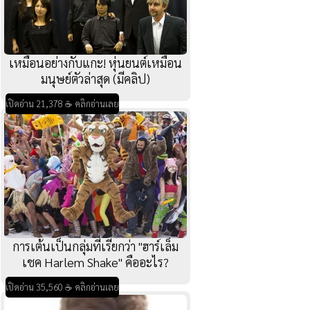
เหมือนอย่างกับแกะ! หุ่นยนต์เหมือน
มนุษย์ตัวล่าสุด (มีคลิป)
เปิดอ่าน 21,378 ☕ คลิกอ่านเลย
การเต้นเป็นกลุ่มที่เรียกว่า "ฮาร์เล็ม
เชค Harlem Shake" คืออะไร?
เปิดอ่าน 35,560 ☕ คลิกอ่านเลย