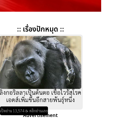
:: เรื่องปักหมุด ::
ลิงกอริลลาเป็นต้นตอ เชื้อไวรัสโรค
เอดส์เพิ่มขึ้นอีกสายพันธุ์หนึ่ง
เปิดอ่าน 13,574 ☕ คลิกอ่านเลย
Advertisement