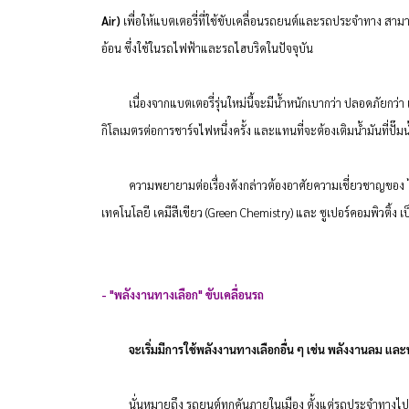
Air)
เพื่อให้แบตเตอรี่ที่ใช้ขับเคลื่อนรถยนต์และรถประจำทาง สามา
อ้อน ซึ่งใช้ในรถไฟฟ้าและรถไฮบริดในปัจจุบัน
เนื่องจากแบตเตอรี่รุ่นใหม่นี้จะมีน้ำหนักเบากว่า ปลอดภัยกว่า แ
กิโลเมตรต่อการชาร์จไฟหนึ่งครั้ง และแทนที่จะต้องเติมน้ำมันที่ปั๊ม
ความพยายามต่อเรื่องดังกล่าวต้องอาศัยความเชี่ยวชาญของ ไอบี
เทคโนโลยี เคมีสีเขียว (Green Chemistry) และ ซูเปอร์คอมพิวติ้ง เป
-
"พลังงานทางเลือก" ขับเคลื่อนรถ
จะเริ่มมีการใช้พลังงานทางเลือกอื่น ๆ เช่น พลังงานลม แ
นั่นหมายถึง รถยนต์ทุกคันภายในเมือง ตั้งแต่รถประจำทางไปจนถ