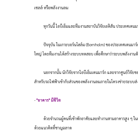
เซลล์ หรือพลังงานลม
ทุกวันนี้ ไอบีเอ็มและทีมงานสถาบันวิจัยเอดิสัน ประเทศเดนมาร
ปัจจุบัน ในเกาะบอร์นโฮล์ม (Bornholm) ของประเทศเดนมาร์ก มี
ใหญ่ โดยทีมงานได้สร้างระบบทดสอบ เพื่อศึกษาว่าระบบพลังงานดัง
นอกจากนั้น นักวิจัยจากไอบีเอ็มเดนมาร์ก และจากศูนย์วิจัยของไอบ
สำหรับรถไฟฟ้าเข้ากับส่วนของพลังงานลมภายในโครงข่ายระบบส่ง
-
"อาคาร" มีชีวิต
ด้วยจำนวนผู้คนที่เข้าพักอาศัยและทำงานตามอาคารสูง ๆ ในเมือ
ด้วยแนวคิดที่ชาญฉลาด