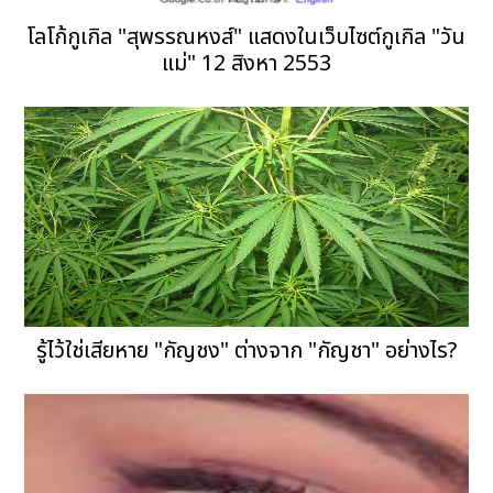
โลโก้กูเกิล "สุพรรณหงส์" แสดงในเว็บไซต์กูเกิล "วัน
แม่" 12 สิงหา 2553
รู้ไว้ใช่เสียหาย "กัญชง" ต่างจาก "กัญชา" อย่างไร?