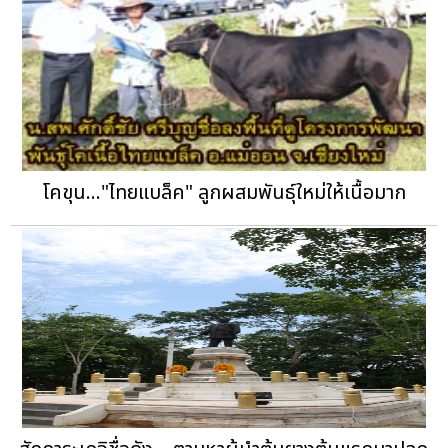
โคขุน..."ไทยแบล็ค" ลูกผสมพันธุ์ใหม่ให้เนื้อมาก