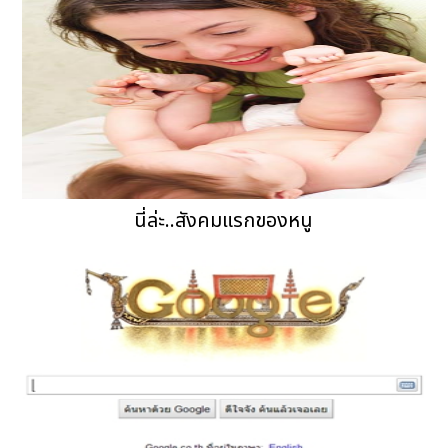
นี่ล่ะ..สังคมแรกของหนู