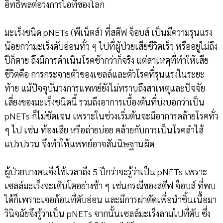
อิทธิพลต่อวงการไอทีของโลก
มะเร็งชนิด pNETs (พีเน็ตส์) ที่สตีฟ จ็อบส์ เป็นมีความรุนแรง
น้อยกว่ามะเร็งตับอ่อนทั่ว ๆ ไปที่ผู้ป่วยเสียชีวิตเร็ว หรืออยู่ไม่ถึง
ปีก็ตาย ถึงมีการดำเนินโรคช้ากว่าก็จริง แต่สาเหตุที่ทำให้เสีย
ชีวิตคือ การกระจายตัวของเซลล์และตัวโรคที่รุนแรงในระยะ
ท้าย แม้ปัจจุบันวงการแพทย์ยังไม่ทราบถึงสาเหตุและปัจจัย
เสี่ยงของมะเร็งชนิดนี้ รวมถึงอาการเบื้องต้นที่บ่งบอกว่าเป็น
pNETs ก็ไม่ชัดเจน เพราะในช่วงเริ่มต้นจะมีอาการคล้ายโรคทั่ว
ๆ ไป เช่น ท้องเสีย หรือถ่ายบ่อย คล้ายกับการเป็นโรคลำไส้
แปรปรวน จึงทำให้แพทย์อาจสันนิษฐานผิด
ผู้ป่วยบางคนจึงใช้เวลาถึง 5 ปีกว่าจะรู้ว่าเป็น pNETs เพราะ
เซลล์มะเร็งจะเติบโตอย่างช้า ๆ เช่นกรณีของสตีฟ จ็อบส์ ที่พบ
ได้ก็เพราะเจอก้อนที่ตับอ่อน และมีการผ่าตัดเพื่อนำชิ้นเนื้อมา
วินิจฉัยจึงรู้ว่าเป็น pNETs จากนั้นเซลล์มะเร็งลามไปที่ตับ ซึ่ง