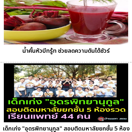
น้ำคั้นหัวบีทรู้ท ช่วยลดความดันได้ชัวร์
เด็กเก่ง "อุดรพิทยานุกูล" สอบติดมหาลัยยกชั้น 5 ห้อง