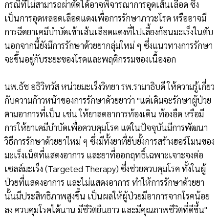
กรณีที่ไม่สามารถผ่าตัดได้อาจพิจารณาการอุดเส้นเลือด ซึ่ง
เป็นการอุดหลอดเลือดแดงเพื่อการรักษาภาวะโรค หรืออาจมี
การฉีดยาเคมีบำบัดเข้าเส้นเลือดแดงที่ไปเลี้ยงก้อนมะเร็งในตับ
นอกจากนี้ยังมีการรักษาด้วยยากลุ่มใหม่ ๆ ซึ่งแนวทางการรักษา
จะขึ้นอยู่กับระยะของโรคและพฤติกรรมของเนื้องอก
นพ.ธัช อธิวิทวัส หน่วยมะเร็งวิทยา รพ.รามาธิบดี ให้ความรู้เกี่ยว
กับความก้าวหน้าของการรักษาด้วยยาว่า "แต่เดิมจะรักษาผู้ป่วย
ตามอาการที่เป็น เช่น ให้ยาลดอาการท้องเดิน ท้องอืด หรือมี
การให้ยาเคมีบำบัดเพื่อควบคุมโรค แต่ในปัจจุบันมีการพัฒนา
วิธีการรักษาด้วยยาใหม่ ๆ ซึ่งมีทั้งยาที่ยับยั้งการสร้างฮอร์โมนของ
มะเร็งเน็ตที่แสดงอาการ และยาที่ออกฤทธิ์เฉพาะเจาะจงต่อ
เซลล์มะเร็ง (Targeted Therapy) ซึ่งช่วยควบคุมโรค ทั้งในผู้
ป่วยที่แสดงอาการ และไม่แสดงอาการ ทำให้การรักษาด้วยยา
นั้นมีประสิทธิภาพสูงขึ้น เป็นผลให้ผู้ป่วยมีอาการจากโรคน้อย
ลง ควบคุมโรคได้นาน มีชีวิตยืนยาว และมีคุณภาพชีวิตที่ดีขึ้น"