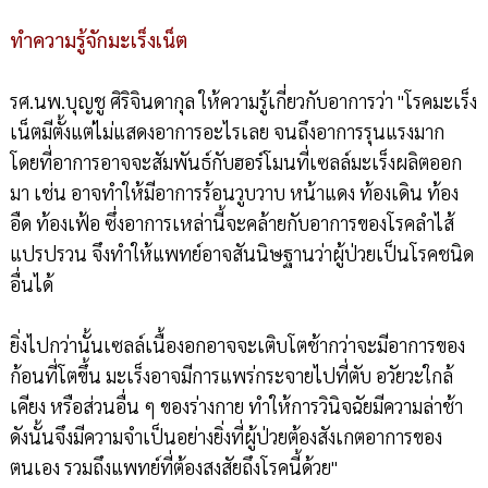
ทำความรู้จักมะเร็งเน็ต
รศ.นพ.บุญชู ศิริจินดากุล ให้ความรู้เกี่ยวกับอาการว่า "โรคมะเร็ง
เน็ตมีตั้งแต่ไม่แสดงอาการอะไรเลย จนถึงอาการรุนแรงมาก
โดยที่อาการอาจจะสัมพันธ์กับฮอร์โมนที่เซลล์มะเร็งผลิตออก
มา เช่น อาจทำให้มีอาการร้อนวูบวาบ หน้าแดง ท้องเดิน ท้อง
อืด ท้องเฟ้อ ซึ่งอาการเหล่านี้จะคล้ายกับอาการของโรคลำไส้
แปรปรวน จึงทำให้แพทย์อาจสันนิษฐานว่าผู้ป่วยเป็นโรคชนิด
อื่นได้
ยิ่งไปกว่านั้นเซลล์เนื้องอกอาจจะเติบโตช้ากว่าจะมีอาการของ
ก้อนที่โตขึ้น มะเร็งอาจมีการแพร่กระจายไปที่ตับ อวัยวะใกล้
เคียง หรือส่วนอื่น ๆ ของร่างกาย ทำให้การวินิจฉัยมีความล่าช้า
ดังนั้นจึงมีความจำเป็นอย่างยิ่งที่ผู้ป่วยต้องสังเกตอาการของ
ตนเอง รวมถึงแพทย์ที่ต้องสงสัยถึงโรคนี้ด้วย"