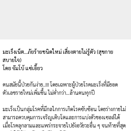
มะเร็งเน็ต...ภัยร้ายชนิดใหม่ เสี่ยงตายไม่รู้ตัว (สุขกาย
สบายใจ)
โดย จัมโบ้ แซ่เอี๊ยว
คนสมัยนี้ป่วยกันง่าย..!!! โดยเฉพาะผู้ป่วยโรคมะเร็งที่มียอด
ตัวเลขรายใหม่เพิ่มขึ้น ไม่ต่ำกว่า...ล้านคนทุกปี
มะเร็งเป็นกลุ่มโรคที่มีกลไกการเกิดโรคซับซ้อน โดยร่างกายไม่
สามารถควบคุมการเจริญเติบโตและการแบ่งตัวของเซลล์ได้
เมื่อโรคลุกลามและแพร่กระจายไปยังอวัยวะอื่น ๆ จนท้ายที่สุด