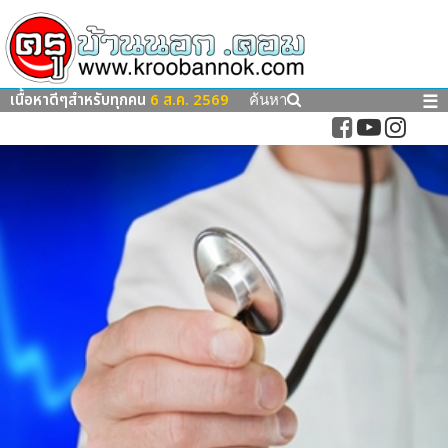
เนื้อหาดีๆสำหรับทุกคน
6 ส.ค. 2569
☰
ค้นหา