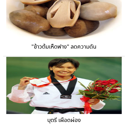
"ข้าวต้มเห็ดฟาง" ลดความดัน
บุตรี เผือดผ่อง