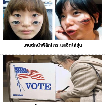
เพนต์หน้าพิลึก! กระแสฮิตโจ๋ยุ่น