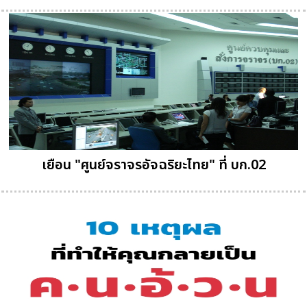
เยือน "ศูนย์จราจรอัจฉริยะไทย" ที่ บก.02