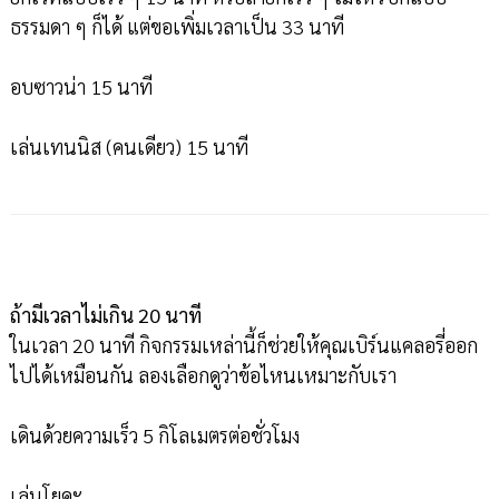
ธรรมดา ๆ ก็ได้ แต่ขอเพิ่มเวลาเป็น 33 นาที
อบซาวน่า 15 นาที
เล่นเทนนิส (คนเดียว) 15 นาที
ถ้ามีเวลาไม่เกิน 20 นาที
ในเวลา 20 นาที กิจกรรมเหล่านี้ก็ช่วยให้คุณเบิร์นแคลอรี่ออก
ไปได้เหมือนกัน ลองเลือกดูว่าข้อไหนเหมาะกับเรา
เดินด้วยความเร็ว 5 กิโลเมตรต่อชั่วโมง
เล่นโยคะ