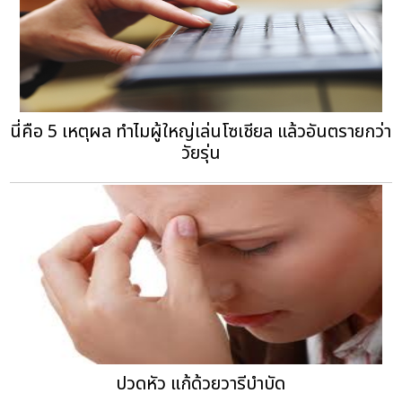
นี่คือ 5 เหตุผล ทำไมผู้ใหญ่เล่นโซเชียล แล้วอันตรายกว่า
วัยรุ่น
ปวดหัว แก้ด้วยวารีบำบัด