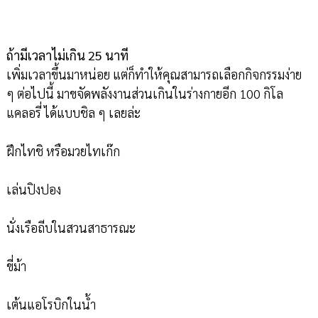
ถ้ามีเวลาไม่เกิน 25 นาที
เพิ่มเวลาขึ้นมาหน่อย แต่ก็ทำให้คุณสามารถเลือกกิจกรรมง่าย
ๆ ต่อไปนี้ มาขจัดพลังงานส่วนเกินในร่างกายอีก 100 กิโล
แคลอรี่ ได้แบบชิล ๆ เลยล่ะ
ฝึกไทชิ หรือมวยไทเก๊ก
เล่นปิงปอง
นั่งเรือถีบในสวนสาธารณะ
ขี่ม้า
เต้นแอโรบิกในน้ำ