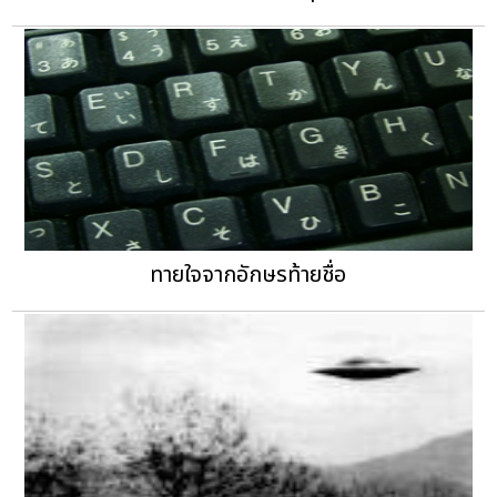
ทายใจจากอักษรท้ายชื่อ