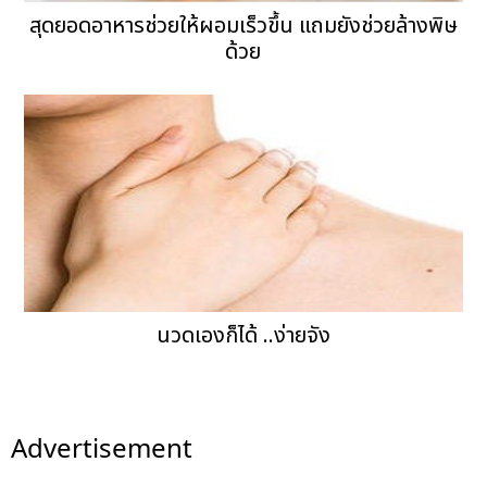
สุดยอดอาหารช่วยให้ผอมเร็วขึ้น แถมยังช่วยล้างพิษ
ด้วย
นวดเองก็ได้ ..ง่ายจัง
Advertisement