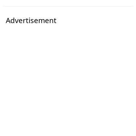
Advertisement