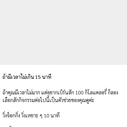
ถ้ามีเวลาไม่เกิน 15 นาที
ถ้าคุณมีเวลาไม่มาก แต่อยากเบิร์นสัก 100 กิโลแคลอรี่ ก็ลอง
เลือกสักกิจกรรมต่อไปนี้เป็นตัวช่วยของคุณดูค่ะ
วิ่งจ็อกกิ่ง วิ่งเหยาะ ๆ 10 นาที