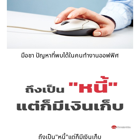
มือชา ปัญหาที่พบได้ในคนทำงานออฟฟิศ
ถึงเป็น"หนี้"แต่ก็มีเงินเก็บ