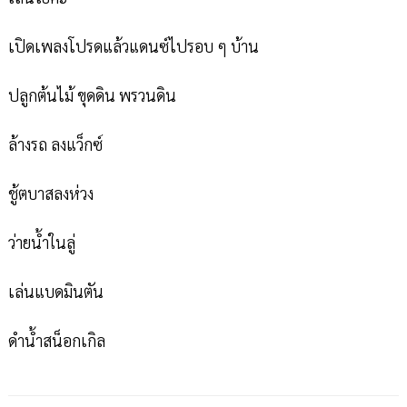
เปิดเพลงโปรดแล้วแดนซ์ไปรอบ ๆ บ้าน
ปลูกต้นไม้ ขุดดิน พรวนดิน
ล้างรถ ลงแว็กซ์
ชู้ตบาสลงห่วง
ว่ายน้ำในลู่
เล่นแบดมินตัน
ดำน้ำสน็อกเกิล