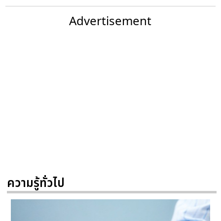
Advertisement
ความรู้ทั่วไป