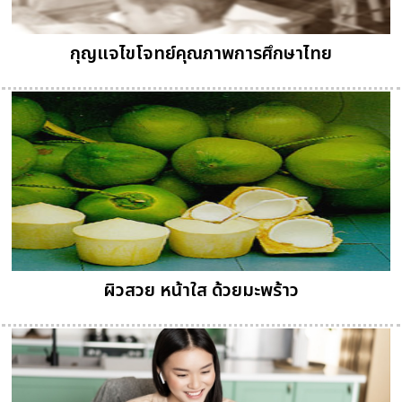
กุญแจไขโจทย์คุณภาพการศึกษาไทย
ผิวสวย หน้าใส ด้วยมะพร้าว