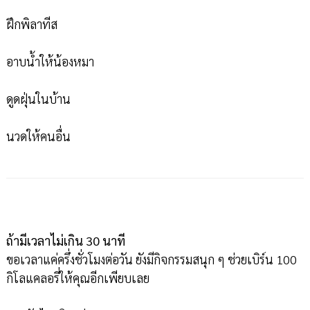
ฝึกพิลาทีส
อาบน้ำให้น้องหมา
ดูดฝุ่นในบ้าน
นวดให้คนอื่น
ถ้ามีเวลาไม่เกิน 30 นาที
ขอเวลาแค่ครึ่งชั่วโมงต่อวัน ยังมีกิจกรรมสนุก ๆ ช่วยเบิร์น 100
กิโลแคลอรี่ให้คุณอีกเพียบเลย