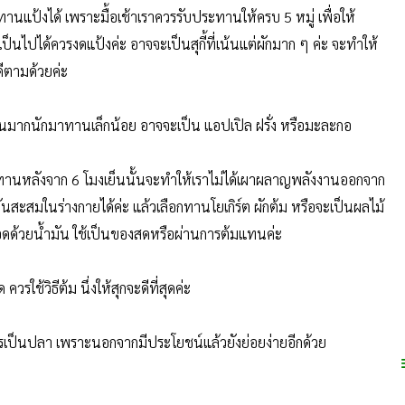
แป้งได้ เพราะมื้อเช้าเราควรรับประทานให้ครบ 5 หมู่ เพื่อให้
 เป็นไปได้ควรงดแป้งค่ะ อาจจะเป็นสุกี้ที่เน้นแต่ผักมาก ๆ ค่ะ จะทำให้
ีตามด้วยค่ะ
วานมากนักมาทานเล็กน้อย อาจจะเป็น แอปเปิล ฝรั่ง หรือมะละกอ
กทานหลังจาก 6 โมงเย็นนั้นจะทำให้เราไม่ได้เผาผลาญพลังงานออกจาก
มันสะสมในร่างกายได้ค่ะ แล้วเลือกทานโยเกิร์ต ผักต้ม หรือจะเป็นผลไม้
ทอดด้วยน้ำมัน ใช้เป็นของสดหรือผ่านการต้มแทนค่ะ
้วิธีต้ม นึ่งให้สุกจะดีที่สุดค่ะ
ดีควรเป็นปลา เพราะนอกจากมีประโยชน์แล้วยังย่อยง่ายอีกด้วย