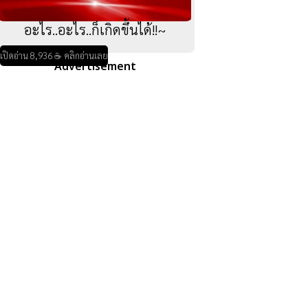
อะไร..อะไร..ก็เกิดขึ้นได้!!~
เปิดอ่าน 8,936 ☕ คลิกอ่านเลย
Advertisement