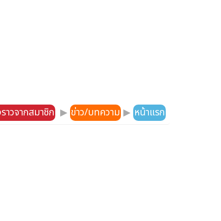
องราวจากสมาชิก
▶
ข่าว/บทความ
▶
หน้าแรก