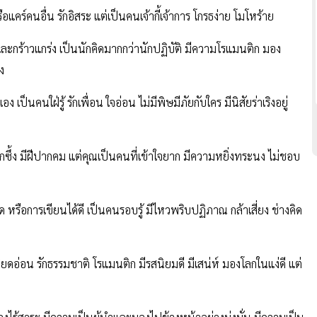
แคร์คนอื่น รักอิสระ แต่เป็นคนเจ้ากี้เจ้าการ โกรธง่าย โมโหร้าย
ะกร้าวแกร่ง เป็นนักคิดมากกว่านักปฏิบัติ มีความโรแมนติก มอง
ง
็นคนใฝ่รู้ รักเพื่อน ใจอ่อน ไม่มีพิษมีภัยกับใคร มีนิสัยร่าเริงอยู่
ซึ้ง มีฝีปากคม แต่คุณเป็นคนที่เข้าใจยาก มีความหยิ่งทระนง ไม่ชอบ
รือการเขียนได้ดี เป็นคนรอบรู้ มีไหวพริบปฏิภาณ กล้าเสี่ยง ช่างคิด
ดอ่อน รักธรรมชาติ โรแมนติก มีรสนิยมดี มีเสน่ห์ มองโลกในแง่ดี แต่