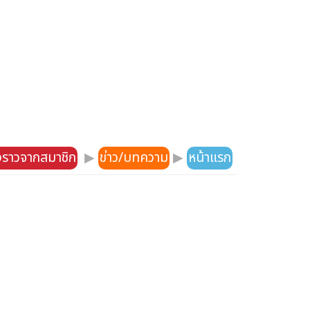
องราวจากสมาชิก
▶
ข่าว/บทความ
▶
หน้าแรก