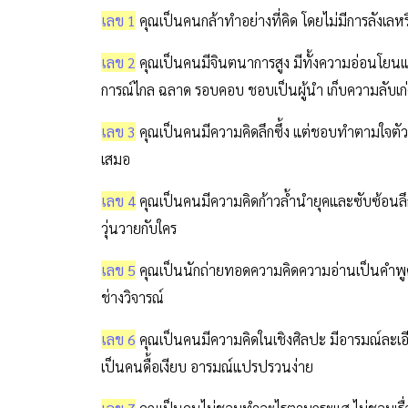
เลข 1
คุณเป็นคนกล้าทำอย่างที่คิด โดยไม่มีการลังเลหรือ
เลข 2
คุณเป็นคนมีจินตนาการสูง มีทั้งความอ่อนโยนแล
การณ์ไกล ฉลาด รอบคอบ ชอบเป็นผู้นำ เก็บความลับเก่
เลข 3
คุณเป็นคนมีความคิดลึกซึ้ง แต่ชอบทำตามใจตัวเอง เป
เสมอ
เลข 4
คุณเป็นคนมีความคิดก้าวล้ำนำยุคและซับซ้อนลึก
วุ่นวายกับใคร
เลข 5
คุณเป็นนักถ่ายทอดความคิดความอ่านเป็นคำพูด ห
ช่างวิจารณ์
เลข 6
คุณเป็นคนมีความคิดในเชิงศิลปะ มีอารมณ์ละเอีย
เป็นคนดื้อเงียบ อารมณ์แปรปรวนง่าย