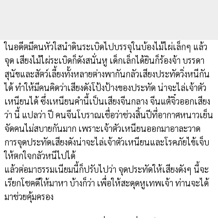
ในอดีตมีคนหัวใสนำดินระเบิดไปบรรจุในบ้องไม้ไผ่เล็กๆ แล้ว
จุด เสียงไม้ไผ่ระเบิดก็ดังสนั่นหู เด็กเล็กได้ยินก็ร้องจ้า บรรดา
สุนัขและสัตว์เลี้ยงทั้งหลายต่างพากันกลัวเสียงประทัดวิ่งหนีกัน
ได้ ทำให้มีคนคิดว่าเสียงดังโป้งป้างของประทัด น่าจะไล่เจ้าตัว
เหนียนได้ ซึ่งเหนียนคำนี้เป็นเสียงจีนกลาง จีนแต้จิ๋วออกเสียง
ว่า นี้ แปลว่า ปี คนจีนโบราณเชื่อว่าช่วงสิ้นปีที่อากาศหนาวเย็น
จัดคนไม่สบายกันมาก เพราะเจ้าตัวเหนียนออกมาอาละวาด
การจุดประทัดเสียงดังน่าจะไล่เจ้าตัวเหนียนและโรคภัยไข้เจ็บ
ให้ตกใจกลัวหนีไปได้
แล้วต่อมาธรรมเนียมนี้ก็ปรับไปว่า จุดประทัดให้เสียงดังๆ นี้จะ
เรียกโชคดีให้มาหา บ้างก็ว่า เพื่อให้สะดุดหูเทพเจ้า ท่านจะได้
มาช่วยคุ้มครอง