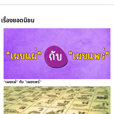
เรื่องยอดนิยม
"เผยแผ่" กับ "เผยแพร่"