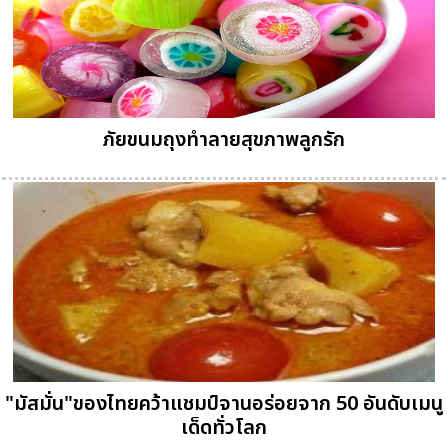
ภัยขนมถุงทำลายสุขภาพลูกรัก
"มัสมั่น"ของไทยคว้าแชมป์จานอร่อยจาก 50 อันดับเมนู
เด็ดทั่วโลก