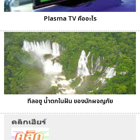
Plasma TV คืออะไร
ทีลอซู น้ำตกในฝัน ของนักผจญภัย