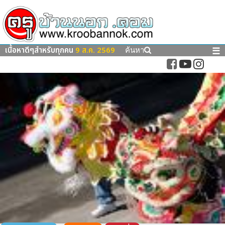
เนื้อหาดีๆสำหรับทุกคน
9 ส.ค. 2569
☰
ค้นหา