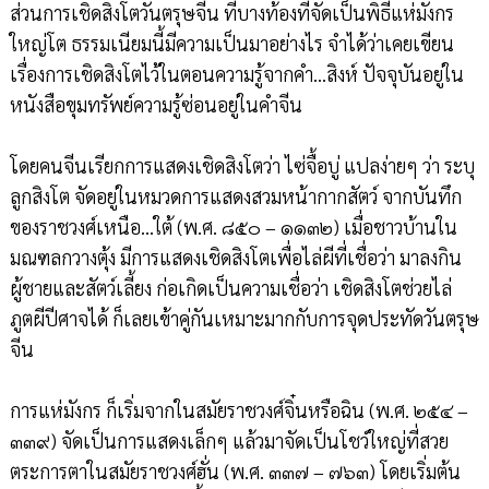
ส่วนการเชิดสิงโตวันตรุษจีน ที่บางท้องที่จัดเป็นพิธีแห่มังกร
ใหญ่โต ธรรมเนียมนี้มีความเป็นมาอย่างไร จำได้ว่าเคยเขียน
เรื่องการเชิดสิงโตไว้ในตอนความรู้จากคำ...สิงห์ ปัจจุบันอยู่ใน
หนังสือขุมทรัพย์ความรู้ซ่อนอยู่ในคำจีน
โดยคนจีนเรียกการแสดงเชิดสิงโตว่า ไซ่จื้อบู่ แปลง่ายๆ ว่า ระบุ
ลูกสิงโต จัดอยู่ในหมวดการแสดงสวมหน้ากากสัตว์ จากบันทึก
ของราชวงศ์เหนือ...ใต้ (พ.ศ. ๘๕๐ – ๑๑๓๒) เมื่อชาวบ้านใน
มณฑลกวางตุ้ง มีการแสดงเชิดสิงโตเพื่อไล่ผีที่เชื่อว่า มาลงกิน
ผู้ชายและสัตว์เลี้ยง ก่อเกิดเป็นความเชื่อว่า เชิดสิงโตช่วยไล่
ภูตผีปีศาจได้ ก็เลยเข้าคู่กันเหมาะมากกับการจุดประทัดวันตรุษ
จีน
การแห่มังกร ก็เริ่มจากในสมัยราชวงศ์จิ๋นหรือฉิน (พ.ศ. ๒๕๔ –
๓๓๙) จัดเป็นการแสดงเล็กๆ แล้วมาจัดเป็นโชว์ใหญ่ที่สวย
ตระการตาในสมัยราชวงศ์ฮั่น (พ.ศ. ๓๓๗ – ๗๖๓) โดยเริ่มต้น