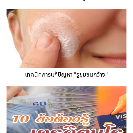
เทคนิคการแก้ปัญหา "รูขุมขนกว้าง"