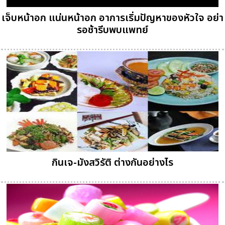
เจ็บหน้าอก แน่นหน้าอก อาการเริ่มปัญหาของหัวใจ อย่า
รอช้ารีบพบแพทย์
กินเจ-มังสวิรัติ ต่างกันอย่างไร