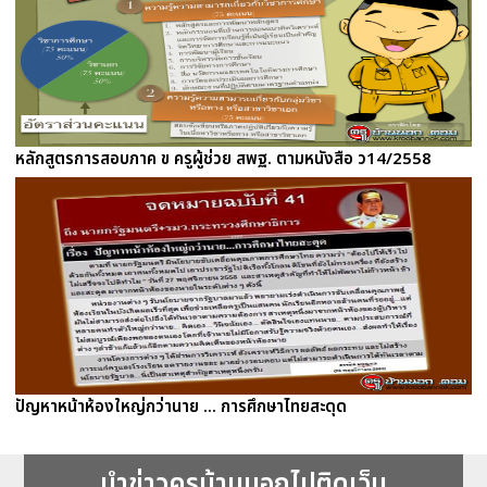
หลักสูตรการสอบภาค ข ครูผู้ช่วย สพฐ. ตามหนังสือ ว14/2558
ปัญหาหน้าห้องใหญ่กว่านาย ... การศึกษาไทยสะดุด
นำข่าวครูบ้านนอกไปติดเว็บ