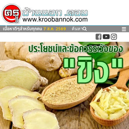
เนื้อหาดีๆสำหรับทุกคน
7 ส.ค. 2569
☰
ค้นหา