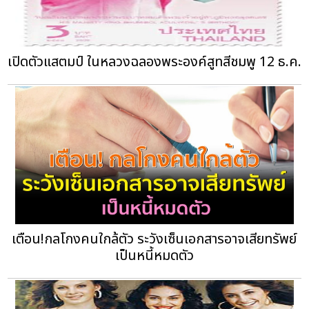
เปิดตัวแสตมป์ ในหลวงฉลองพระองค์สูทสีชมพู 12 ธ.ค.
เตือน!กลโกงคนใกล้ตัว ระวังเซ็นเอกสารอาจเสียทรัพย์
เป็นหนี้หมดตัว