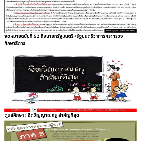
จดหมายฉบับที่ 52 ถึงนายกรัฐมนตรี+รัฐมนตรีว่าการกระทรวง
ศึกษาธิการ
ตูนส์ศึกษา : จิตวิญญาณครู สำคัญที่สุด