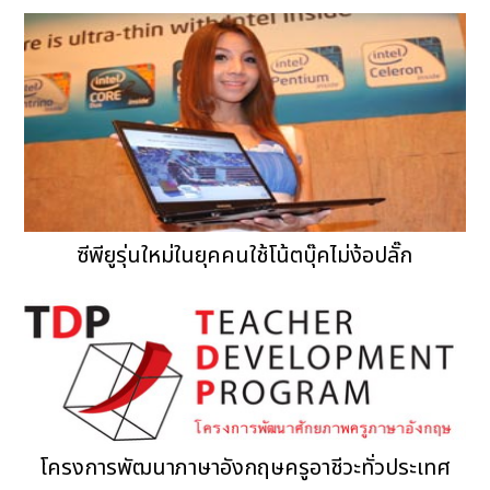
ซีพียูรุ่นใหม่ในยุคคนใช้โน้ตบุ๊คไม่ง้อปลั๊ก
โครงการพัฒนาภาษาอังกฤษครูอาชีวะทั่วประเทศ