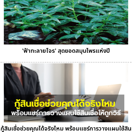
'ฟ้าทะลายโจร' สุดยอดสมุนไพรแห่งปี
กู้สินเชื่อช่วยคุณได้จริงไหม พร้อมแชร์การวางแผนใช้สิน