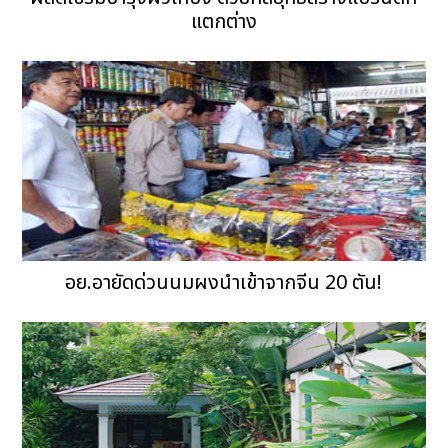
แตกต่าง
อย.อายัดด่วนนมผงนำเข้าจากจีน 20 ตัน!