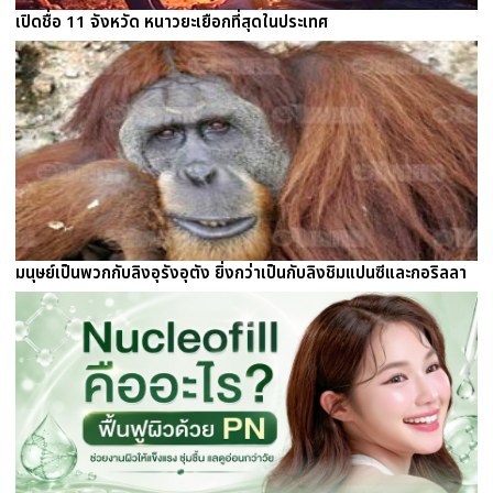
เปิดชื่อ 11 จังหวัด หนาวยะเยือกที่สุดในประเทศ
มนุษย์เป็นพวกกับลิงอุรังอุตัง ยิ่งกว่าเป็นกับลิงชิมแปนซีและกอริลลา