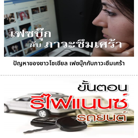
ปัญหาของชาวโซเชียล เฟซบุ๊กกับภาวะซึมเศร้า