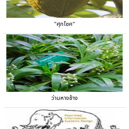
"ศุภโชค"
ว่านหางช้าง