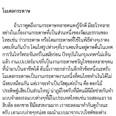
โมเดลกระดาษ
ถ้าเราพูดถึงงานกระดาษหลายคนคงรู้จักดี มีอะไรหลาย
อย่างในเรื่องงานกระดาษที่เป็นส่วนหนึ่งของวัฒนะธรรมของ
ไทยเช่น ว่าวกระดาษ หรือโคมกระดาษที่ใช้ในพิธีต่างๆเราคง
เคยเห็นกันบ้าง โคมไฟรูปต่างๆที่เราเคยเห็นอยู่ดาษดื่นในเทศ
การวันไหว้พระจันทร์ในสมัยก่อน ปัจจุบันในกรุงเทพฯไม่เห็น
แล้ว งานเปเปอร์มาเช่ก็เป็นงานกระดาษขวัญใจของหลายๆคน
ที่นำมาเป็นอาชีพได้ อันนี้เราจะกล่าวในอีกหัวข้อหนึ่งนะครับ
โมเดลกระดาษเป็นงานกระดาษงานหนึ่งที่คนไทยทำเงินได้ไม่
น้อยเหมือนกัน แต่เราจะทำเป็นวัสดุแต่งบ้าน คือ ดอกไม้
ประดิษฐ์เสียเป็นส่วนใหญ่ น่าภูมิใจครับที่มีคนมีผีมือช่วยกันทำ
แบบจำลองรถแบบต่างๆที่มีในประเทศไทยเช่น รถสองแถว รถ
สิบล้อ ออกขาย ฝีมือสวยงามมาก เราจะลองมาทำกันดูบ้างนะ
ครับ เอาแบบง่ายๆหน่อย ผมนำแบบมาจากเวปไซต์ของต่าง