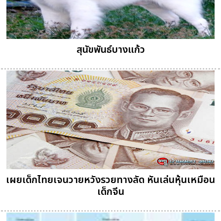
สุนัขพันธ์บางแก้ว
เผยเด็กไทยเจนวายหวังรวยทางลัด หันเล่นหุ้นเหมือน
เด็กจีน