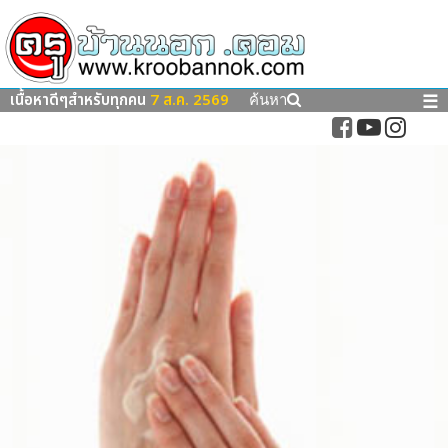
เนื้อหาดีๆสำหรับทุกคน
7 ส.ค. 2569
☰
ค้นหา