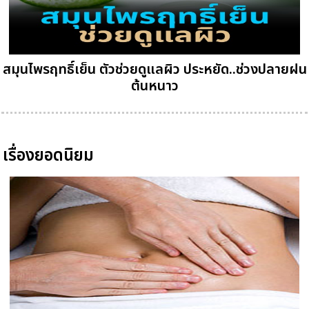
สมุนไพรฤทธิ์เย็น ตัวช่วยดูแลผิว ประหยัด..ช่วงปลายฝน
ต้นหนาว
เรื่องยอดนิยม