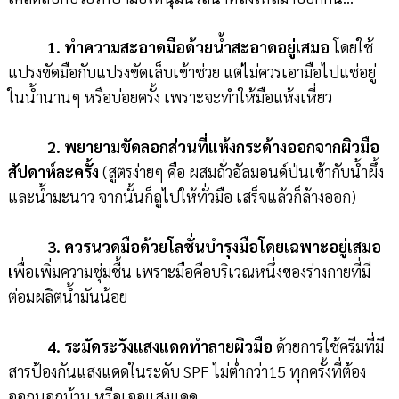
1. ทำความสะอาดมือด้วยน้ำสะอาดอยู่เสมอ
โดยใช้
แปรงขัดมือกับแปรงขัดเล็บเข้าช่วย แต่ไม่ควรเอามือไปแช่อยู่
ในน้ำนานๆ หรือบ่อยครั้ง เพราะจะทำให้มือแห้งเหี่ยว
2. พยายามขัดลอกส่วนที่แห้งกระด้างออกจากผิวมือ
สัปดาห์ละครั้ง
(สูตรง่ายๆ คือ ผสมถั่วอัลมอนด์ป่นเข้ากับน้ำผึ้ง
และน้ำมะนาว จากนั้นก็ถูไปให้ทั่วมือ เสร็จแล้วก็ล้างออก)
3. ควรนวดมือด้วยโลชั่นบำรุงมือโดยเฉพาะอยู่เสมอ
เ
พื่อเพิ่มความชุ่มชื้น เพราะมือคือบริเวณหนึ่งของร่างกายที่มี
ต่อมผลิตน้ำมันน้อย
4. ระมัดระวังแสงแดดทำลายผิวมือ
ด้วยการใช้ครีมที่มี
สารป้องกันแสงแดดในระดับ SPF ไม่ต่ำกว่า15 ทุกครั้งที่ต้อง
ออกนอกบ้าน หรือเจอแสงแดด