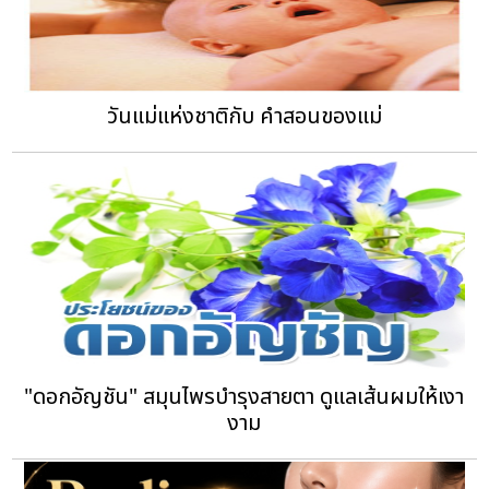
วันแม่แห่งชาติกับ คำสอนของแม่
"ดอกอัญชัน" สมุนไพรบำรุงสายตา ดูแลเส้นผมให้เงา
งาม