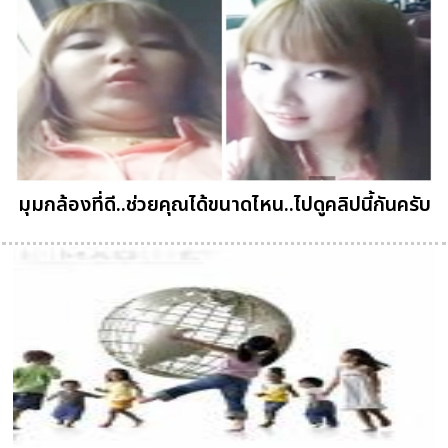
มุมกล้องที่ดี..ช่วยคุณได้ขนาดไหน..ไปดูคลิปนี้กันครับ