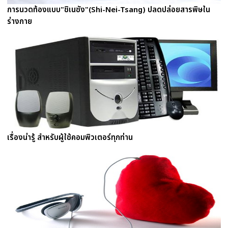
การนวดท้องแบบ"ชิเนซัง"(Shi-Nei-Tsang) ปลดปล่อยสารพิษใน
ร่างกาย
เรื่องน่ารู้ สำหรับผู้ใช้คอมพิวเตอร์ทุกท่าน