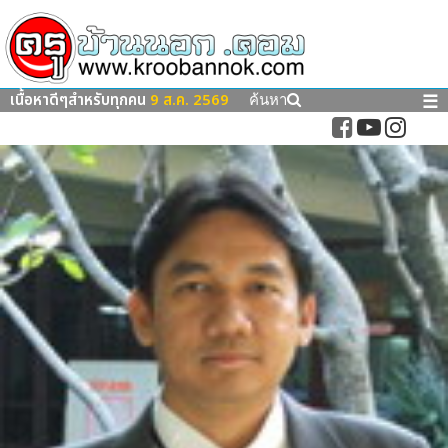
เนื้อหาดีๆสำหรับทุกคน
9 ส.ค. 2569
☰
ค้นหา