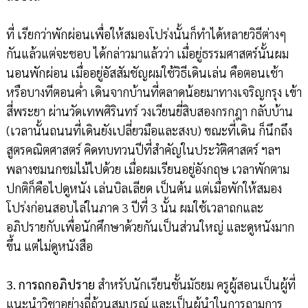
ที่ เรียกว่าพักผ่อนเพื่อให้สมองโปร่งนั้นก็ทำได้หลายวิธีต่างๆ
กันแล้วแต่จะชอบ ได้กล่าวมาแล้วว่า เมื่อยู่ธรรมศาสตร์นั้นผม
นอนพักผ่อน เมื่ออยู่อัสสัมชัญผมใช้วิธีเดินเล่น คือตอนเช้า
หรือบางทีตอนค่ำ เดินจากบ้านที่ตลาดน้อยมาทางเจริญกรุง เข้า
สี่พระยา ผ่านวัดเทพศิรินทร์ วงเวียนยี่สิบสองกรกฎา กลับบ้าน
(เวลานั้นถนนที่เดินยังเปลี่ยวมือและสงบ) ขณะที่เดิน ก็นึกถึง
สูตรคณิตศาสตร์ คิดทบทวนปีที่สำคัญในประวัติศาสตร์ ฯลฯ
พลางชมนกชมไม้ไปด้วย เมื่อผมเรียนอยู่อังกฤษ เวลาพักตาม
ปกติก็คือไปดูหนัง เล่นบิลเลียด เป็นต้น แต่เมื่อพักให้สมอง
โปร่งก่อนสอบไล่ในภาค 3 ปีที่ 3 นั้น ผมใช้เวลาถกและ
อภิปรายกับเพื่อนักศึกษาด้วยกันเป็นส่วนใหญ่ และดูหนังมาก
ขึ้น แต่ไม่ดูหนังสือ
3. การถกอภิปราย
สำหรับนักเรียนชั้นมัธยม ครูผู้สอนเป็นผู้ที่
แนะนำวิชาอย่างถี่ถ้วนสมบูรณ์ และเป็นผู้นำในการถามการ