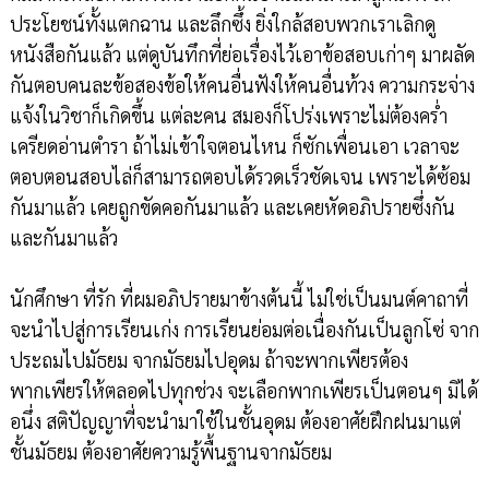
ประโยชน์ทั้งแตกฉาน และลึกซึ้ง ยิ่งใกล้สอบพวกเราเลิกดู
หนังสือกันแล้ว แต่ดูบันทึกที่ย่อเรื่องไว้เอาข้อสอบเก่าๆ มาผลัด
กันตอบคนละข้อสองข้อให้คนอื่นฟังให้คนอื่นท้วง ความกระจ่าง
แจ้งในวิชาก็เกิดขึ้น แต่ละคน สมองก็โปร่งเพราะไม่ต้องคร่ำ
เครียดอ่านตำรา ถ้าไม่เข้าใจตอนไหน ก็ซักเพื่อนเอา เวลาจะ
ตอบตอนสอบไล่ก็สามารถตอบได้รวดเร็วชัดเจน เพราะได้ซ้อม
กันมาแล้ว เคยถูกขัดคอกันมาแล้ว และเคยหัดอภิปรายซึ่งกัน
และกันมาแล้ว
นักศึกษา ที่รัก ที่ผมอภิปรายมาข้างต้นนี้ ไม่ใช่เป็นมนต์คาถาที่
จะนำไปสู่การเรียนเก่ง การเรียนย่อมต่อเนื่องกันเป็นลูกโซ่ จาก
ประถมไปมัธยม จากมัธยมไปอุดม ถ้าจะพากเพียรต้อง
พากเพียรให้ตลอดไปทุกช่วง จะเลือกพากเพียรเป็นตอนๆ มิได้
อนึ่ง สติปัญญาที่จะนำมาใช้ในชั้นอุดม ต้องอาศัยฝึกฝนมาแต่
ชั้นมัธยม ต้องอาศัยความรู้พื้นฐานจากมัธยม