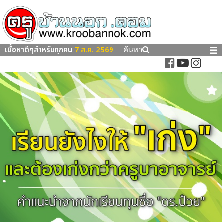
เนื้อหาดีๆสำหรับทุกคน
7 ส.ค. 2569
☰
ค้นหา