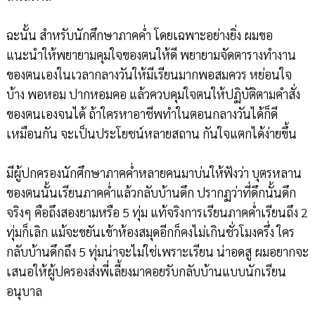
ฉะนั้น สำหรับนักศึกษาภาคค่ำ โดยเฉพาะอย่างยิ่ง ผมขอ
แนะนำให้พยายามคุมใจของตนให้ดี พยายามจัดตารางทำงาน
ของตนเองในเวลากลางวันให้มีเรียนมากพอสมควร หย่อนใจ
บ้าง พอหอม ปากหอมคอ แล้วควบคุมใจตนให้ปฏิบัติตามคำสั่ง
ของตนเองจนได้ ถ้าใครหาอาชีพทำในตอนกลางวันได้ก็ดี
เหมือนกัน จะเป็นประโยชน์หลายสถาน กันใจแตกได้ง่ายขึ้น
มีผู้ปกครองนักศึกษาภาคค่ำหลายคนมาบ่นให้ฟังว่า บุตรหลาน
ของตนนั้นเรียนภาคค่ำแล้วกลับบ้านดึก ปรากฏว่าที่ดึกนั้นดึก
จริงๆ คือถึงสองยามหรือ 5 ทุ่ม แท้จริงการเรียนภาคค่ำเรียนถึง 2
ทุ่มก็เลิก แม้จะขยันเข้าห้องสมุดอีกก็คงไม่เกินชั่วโมงครึ่ง ใคร
กลับบ้านดึกถึง 5 ทุ่มน่าจะไม่ใช่เพราะเรียน น่าอดสู ผมอยากจะ
เสนอให้ผู้ปครองส่งพี่เลี้ยงมาคอยรับกลับบ้านแบบนักเรียน
อนุบาล