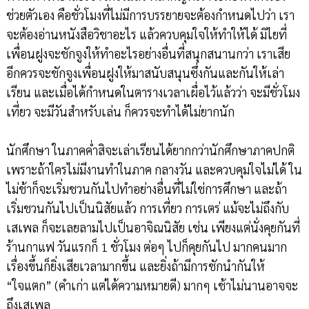
ช่วยตัวเอง คือชั่วโมงที่ไม่มีการบรรยายจะต้องกำหนดไปว่า เรา
จะต้องอ่านหนังสือวิชาอะไร แล้วควบคุมใจให้ทำให้ได้ มิไยที่
เพื่อนฝูงจะชักจูงให้ทำอะไรอย่างอื่นที่สนุกสนานกว่า เราเสีย
อีกควรจะชักจูงเพื่อนฝูงให้มาสนับสนุนซึ่งกันและกันให้เล่า
เรียน และเมื่อได้กำหนดในตารางเวลาเผื่อไว้แล้วว่า จะมีชั่วโมง
เที่ยว จะมีวันสำหรับเล่น ก็ควรจะทำได้ไม่ยากนัก
นักศึกษา ในภาคค่ำสิจะเล่าเรียนได้ยากกว่านักศึกษาภาคปกติ
เพราะถ้าใครไม่มีงานทำในภาค กลางวัน และควบคุมใจไม่ได้ ใน
ไม่ช้าก็จะเริ่มชวนกันไปทำอย่างอื่นที่ไม่ใช่การศึกษา และถ้า
เริ่มชวนกันไปเป็นนิสัยแล้ว การเที่ยว การเตร่ แม้จะไม่ถึงกับ
เสเพล ก็จะเลยลามไปเป็นอาจิณนิสัย เช่น เพียงแต่นั่งคุยกันที่
ร้านกาแฟ วันแรกก็ 1 ชั่วโมง ต่อๆ ไปก็คุยกันไป มากคนมาก
เรื่องขึ้นก็ยิ่งเสียเวลามากขึ้น และยิ่งถ้ามีการชักนำกันให้
“ใจแตก” (คำเก่า แต่ได้ความหมายดี) มากๆ เช้าไม่นานอาจจะ
ถึงเสเพล