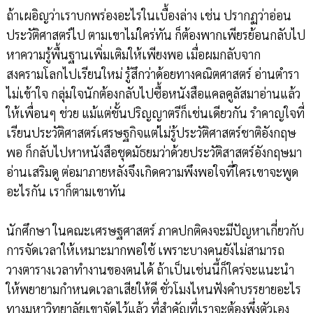
ถ้าเผอิญว่าเราบกพร่องอะไรในเบื้องล่าง เช่น ปรากฏว่าอ่อน
ประวัติศาสตร์ไป ตามเขาไม่ใคร่ทัน ก็ต้องพากเพียรย้อนกลับไป
หาความรู้พื้นฐานเพิ่มเติมให้เพียงพอ เมื่อผมกลับจาก
สงครามโลกไปเรียนใหม่ รู้สึกว่าด้อยทางคณิตศาสตร์ อ่านตำรา
ไม่เข้าใจ กลุ่มใจนักต้องกลับไปซื้อหนังสือแคลคูลัสมาอ่านแล้ว
ให้เพื่อนๆ ช่วย แม้แต่ชั้นปริญญาตรีก็เช่นเดียวกัน รำคาญใจที่
เรียนประวัติศาสตร์เศรษฐกิจแต่ไม่รู้ประวัติศาสตร์ชาติอังกฤษ
พอ ก็กลับไปหาหนังสือชุดมัธยมว่าด้วยประวัติสาสตร์อังกฤษมา
อ่านเสริมดู ต่อมาภายหลังจึงเกิดความพึงพอใจที่ใครเขาจะพูด
อะไรกัน เราก็ตามเขาทัน
นักศึกษา ในคณะเศรษฐศาสตร์ ภาคปกติคงจะมีปัญหาเกี่ยวกับ
การจัดเวลาให้เหมาะมากพอใช้ เพราะบางคนยังไม่สามารถ
วางตารางเวลาทำงานของตนได้ ถ้าเป็นเช่นนี้ก็ใคร่จะแนะนำ
ให้พยายามกำหนดเวลาเสียให้ดี ชั่วโมงไหนฟังคำบรรยายอะไร
ทางมหาวิทยาลัยเขาจัดไว้แล้ว ที่สำคัญที่เราจะต้องพึ่งตัวเอง