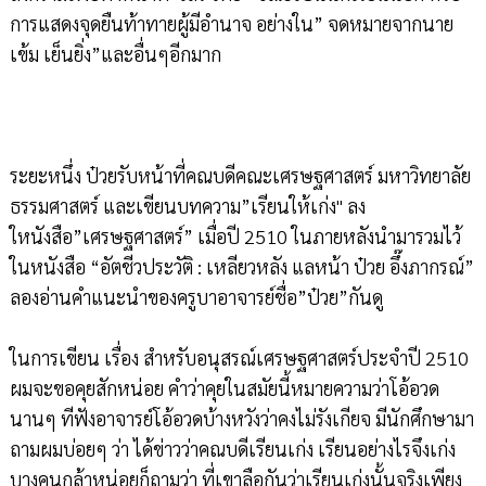
การแสดงจุดยืนท้าทายผู้มีอำนาจ อย่างใน” จดหมายจากนาย
เข้ม เย็นยิ่ง”และอื่นๆอีกมาก
ระยะหนึ่ง ป๋วยรับหน้าที่คณบดีคณะเศรษฐศาสตร์ มหาวิทยาลัย
ธรรมศาสตร์ และเขียนบทความ”เรียนให้เก่ง" ลง
ใหนังสือ”เศรษฐศาสตร์” เมื่อปี 2510 ในภายหลังนำมารวมไว้
ในหนังสือ “อัตชีวประวัติ : เหลียวหลัง แลหน้า ป๋วย อึ๊งภากรณ์”
ลองอ่านคำแนะนำของครูบาอาจารย์ชื่อ”ป๋วย”กันดู
ในการเขียน เรื่อง สำหรับอนุสรณ์เศรษฐศาสตร์ประจำปี 2510
ผมจะขอคุยสักหน่อย คำว่าคุยในสมัยนี้หมายความว่าโอ้อวด
นานๆ ทีฟังอาจารย์โอ้อวดบ้างหวังว่าคงไม่รังเกียจ มีนักศึกษามา
ถามผมบ่อยๆ ว่า ได้ข่าวว่าคณบดีเรียนเก่ง เรียนอย่างไรจึงเก่ง
บางคนกล้าหน่อยก็ถามว่า ที่เขาลือกันว่าเรียนเก่งนั้นจริงเพียง