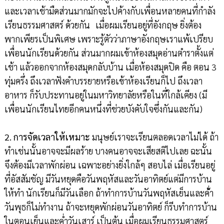
และเวลาเช้ามืดส่วนมากมักจะไปค้างกับเพื่อนหลายคนที่กำลัง
เรียนธรรมศาสตร์ ด้วยกัน เมื่อผมเรียนอยู่ที่อังกฤษ ยิ่งต้อง
พากเพียรเป็นพิเศษ เพราะรู้ตัวว่าภาษาอังกฤษเราแพ้เปรียบ
เพื่อนนักเรียนด้วยกัน ส่วนมากผมเข้าห้องสมุดอ่านตำราตั้งแต่
เช้า แล้วออกจากห้องสมุดกลับบ้าน เมื่อห้องสมุดปิด คือ ตอน 3
ทุ่มครึ่ง ถึงเวลาฟังคำบรรยายหรือเข้าห้องเรียนก็ไป ถึงเวลา
อาหาร ก็รับประทานอยู่ในมหาวิทยาลัยหรือในที่ใกล้เคียง (มี
เพื่อนนักเรียนไทยอีกคนหนึ่งที่ช่วยบังคับใจซึ่งกันและกัน)
2. การจัดเวลาให้เหมาะ
มนุษย์เราจะเรียนตลอดเวลาไม่ได้ ถ้า
ทำเช่นนั้นอาจจะมีผลร้าย บางคนอาจจะเสียสติไปเลย ฉะนั้น
จึงต้องมีเวลาพักผ่อน เฉพาะอย่างยิ่งใกล้ๆ สอบไล่ เมื่อเรียนอยู่
ที่อัสสัมชัญ มีวันหยุดคือวันพฤหัสและวันอาทิตย์แต่มีการบ้าน
ให้ทำ นักเรียนก็มีวันเลือก ถ้าทำการบ้านวันพฤหัสเย็นและค่้ำ
วันพุธก็ไม่ทำงาน ถ้าจะหยุดพักผ่อนวันอาทิตย์ ก็รีบทำการบ้าน
ในตอนเย็นและค่ำวันเสาร์ เป็นต้น เมื่อผมเรียนธรรมศาสตร์