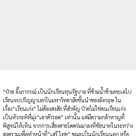
“ป๋วย อึ๊งภากรณ์ เป็นนักเรียนทุนรัฐบาล ที่ข้ามน้ำข้ามทะเลไป
เรียนจบปริญญาเอกในมหาวิทยาลัยชั้นนำของอังกฤษ ใน
เรื่อง”เรียนเก่ง” ไม่ต้องสงสัย ที่สำคัญ ป๋วยไม่ใช่คนเรียนเก่ง
เป็นหัวกะทิที่มุ่ง”เอาตัวรอด” เท่านั้น แต่มีความกล้าหาญที่
พิสูจน์ให้เห็น จากการเสี่ยงตายโดดร่มมาลงที่ชัยนาทในระหว่าง
สงครามเพื่อทำหน้าที่”เสรี ไทย” ขณะเป็นนักเรียนนอก หรือ