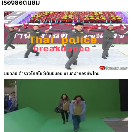
เรื่องยอดนิยม
ชมคลิป ตำรวจไทยโชว์เต้นบีบอย งานกีฬากองทัพไทย