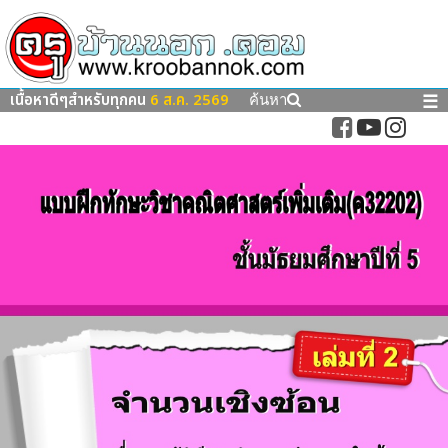
เนื้อหาดีๆสำหรับทุกคน
6 ส.ค. 2569
☰
ค้นหา