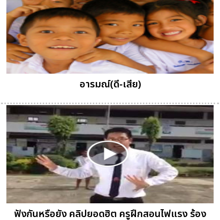
อารมณ์(ดี-เสีย)
ฟังกันหรือยัง คลิปยอดฮิต ครูฝึกสอนไฟแรง ร้อง