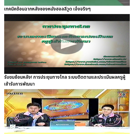
เทคนิคซ้อนฉากหลังของหนังฮอลลีวูด เจ๋งจริงๆ
รับชมย้อนหลัง! การประชุมทางไกล ระบบติดตามและประเมินผลครูผู้
เข้ารับการพัฒนา