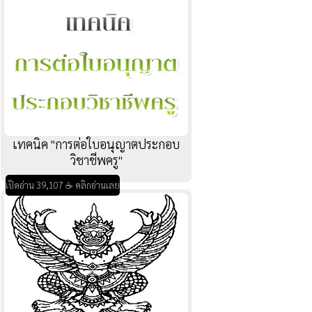
เทคนิค "การต่อใบอนุญาตประกอบ
วิชาชีพครู"
เปิดอ่าน 39,107 ☕ คลิกอ่านเลย