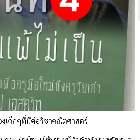
องเด็กๆที่มีต่อวิชาคณิตศาสตร์
รียนประถม แต่พอโตมาแล้วต้องมาเจอกับวิชาพีชคณิต เรขาคณิต สมการ