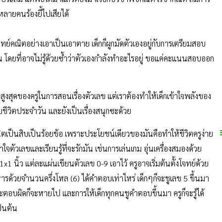
กหลายคนร้องยี้ไปเสียได้
์คณิตอย่างเอาเป็นเอาตาย เด็กก็ผูกมัดตัวเองอยู่กับการเตรียมสอบ
้น โดยที่อาจไม่รู้ด้วยซ้ำว่าตัวเองกำลังทำอะไรอยู่ ขอแค่คะแนนสอบออก
งสุดของครูในการสอนเรื่องตัวเลข แต่เราต้องทำให้เด็กเข้าใจพลังของ
บชีวิตประจำวัน และยังเป็นเรื่องสนุกซะด้วย
ตเป็นสิบเป็นร้อยข้อ เพราะประโยชน์เดียวของมันคือทำให้ชีวิตครูง่าย
้าใจตัวเลขและเรียนรู้ที่จะรักมัน เช่นการเล่นเกม อุ่นเครื่องสมองด้วย
 นิ้ว แต่ละแผ่นเขียนตัวเลข 0-9 เอาไว้ ครูอาจเริ่มต้นตั้งโจทย์ด้วย
ารด้วยจำนวนครึ่งโหล (6) ได้คำตอบเท่าไหร่ เด็กๆก็จะชูเลข 5 ขึ้นมา
จะตอบผิดก็จะหายไป และการให้เด็กทุกคนชูคำตอบขึ้นมา ครูก็จะรู้ได้
ป็นต้น