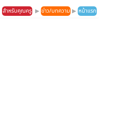
สำหรับคุณครู
▶
ข่าว/บทความ
▶
หน้าแรก