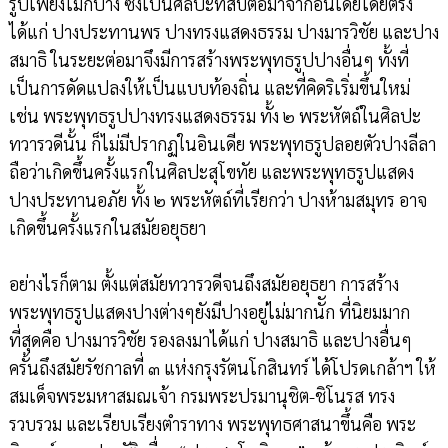
รูปเพียงไม่กี่ปาง ซึ่งเป็นศิลปะที่สืบต่อมาจากอินเดียโดยตรง
ได้แก่ ปางประทานพร ปางทรงแสดงธรรม ปางมารวิชัย และปาง
สมาธิ ในระยะต่อมาจึงมีการสร้างพระพุทธรูปปางอื่นๆ ทั้งที่
เป็นการดัดแปลงให้เป็นแบบท้องถิ่น และที่คิดริเริ่มขึ้นใหม่
เช่น พระพุทธรูปปางทรงแสดงธรรม ทั้ง ๒ พระหัตถ์ในศิลปะ
ทวารวดีนั้น ก็ไม่มีปรากฏในอินเดีย พระพุทธรูปลอยตัวปางลีลา
ถือว่าเกิดขึ้นครั้งแรกในศิลปะสุโขทัย และพระพุทธรูปแสดง
ปางประทานอภัย ทั้ง ๒ พระหัตถ์ที่เรียกว่า ปางห้ามสมุทร อาจ
เกิดขึ้นครั้งแรกในสมัยอยุธยา
อย่างไรก็ตาม ตั้งแต่สมัยทวารวดีจนถึงสมัยอยุธยา การสร้าง
พระพุทธรูปแสดงปางต่างๆยังมีปางอยู่ไม่มากนััก ที่นิยมมาก
ที่สุดคือ ปางมารวิชัย รองลงมาได้แก่ ปางสมาธิ และปางอื่นๆ
ครั้นถึงสมัยรัชกาลที่ ๓ แห่งกรุงรัตนโกสินทร์ ได้โปรดเกล้าฯ ให้
สมเด็จพระมหาสมณเจ้า กรมพระปรมานุชิต-ชิโนรส ทรง
รวบรวม และเรียบเรียงตำราทาง พระพุทธศาสนาขึ้นคือ พระ