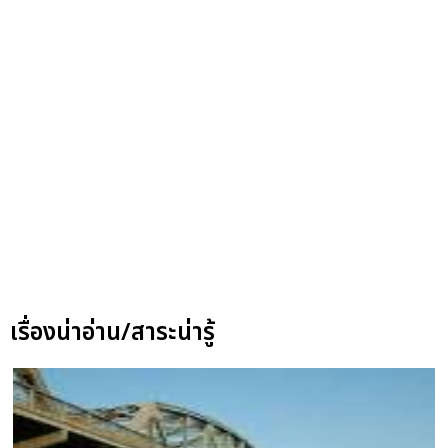
เรื่องน่าอ่าน/สาระน่ารู้