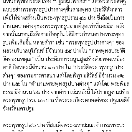
นิพนธ์พุทธประวัติ เรื่อง “ปฐมสมโพธิกถา” แล้วทรงประดิษฐ์
แบบอย่างพระพุทธรูปปางต่างๆขึ้นตามพุทธ-ประวัติดังกล่าว
เพื่อให้ช่างสร้างเป็นพระ-พุทธรูปรวม ๔๐ ปาง ซึ่งถือเป็นการ
กำหนดปางต่างๆของพระพุทธรูปมากที่สุดเท่าที่เคยมีมา หลัง
จากนั้นมาจนถึงรัชกาลปัจจุบัน ได้มีการกำหนดปางพระพุทธ
รูปเพิ่มเติมขึ้น หลายตำรา เช่น “พระพุทธรูปปางต่างๆ” ของ
หลวงบริบาลบุรีภัณฑ์ มีจำนวน ๕๕ ปาง ใน “ภาพพุทธประวัติ
วัดทองนพคุณ” เป็น ประติมากรรมนูนสูงสร้างด้วยทองเหลือง
ทาสี ปิดทอง มีจำนวน ๙๐ ปาง ใน “ประวัติพระ-พุทธรูปปาง
ต่างๆ” ของกรมการศาสนา แต่งโดยพิทูร มลิวัลย์ มีจำนวน ๗๒
ปาง และ ใน “ตำนานพระพุทธรูปปางต่างๆ” แต่งโดย พระพิมล
ธรรม มีจำนวน ๖๖ ปาง จากตำรา เล่มหลังนี้ ได้ปรากฏงานสร้าง
พระพุทธรูป รวม ๖๖ ปาง ที่พระระเบียงรอบองค์พระ-ปฐมเจดีย์
จังหวัดนครปฐม
พระพุทธรูป ๔๐ ปาง ที่สมเด็จพระ-มหาสมณเจ้า กรมพระปร