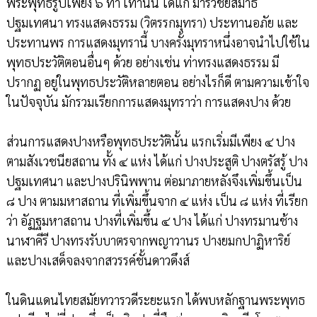
พระพุทธรูปเพียง ๖ ท่า เท่านั้น ได้แก่ มารวิชัยสมาธิ
ปฐมเทศนา ทรงแสดงธรรม (วิตรรกมุทรา) ประทานอภัย และ
ประทานพร การแสดงมุทรานี้ บางครั้งมุทราหนึ่งอาจนำไปใช้ใน
พุทธประวัติตอนอื่นๆ ด้วย อย่างเช่น ท่าทรงแสดงธรรม มี
ปรากฏ อยู่ในพุทธประวัติหลายตอน อย่างไรก็ดี ตามความเข้าใจ
ในปัจจุบัน มักรวมเรียกการแสดงมุทราว่า การแสดงปาง ด้วย
ส่วนการแสดงปางหรือพุทธประวัตินั้น แรกเริ่มมีเพียง ๔ ปาง
ตามสังเวชนียสถาน ทั้ง ๔ แห่ง ได้แก่ ปางประสูติ ปางตรัสรู้ ปาง
ปฐมเทศนา และปางปรินิพพาน ต่อมาภายหลังจึงเพิ่มขึ้นเป็น
๘ ปาง ตามมหาสถาน ที่เพิ่มขึ้นจาก ๔ แห่ง เป็น ๘ แห่ง ที่เรียก
ว่า อัฏฐมหาสถาน ปางที่เพิ่มขึ้น ๔ ปาง ได้แก่ ปางทรมานช้าง
นาฬาคีรี ปางทรงรับบาตรจากพญาวานร ปางยมกปาฏิหาริย์
และปางเสด็จลงจากสวรรค์ชั้นดาวดึงส์
ในดินแดนไทยสมัยทวารวดีระยะแรก ได้พบหลักฐานพระพุทธ