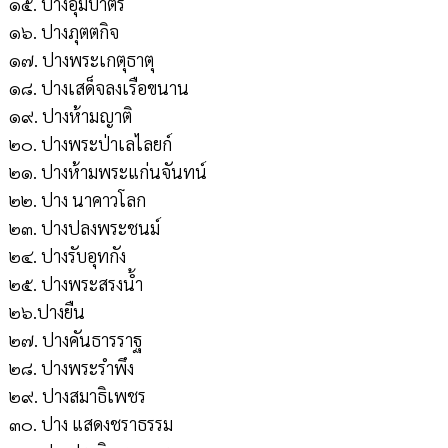
๑๕. ปางอุ้มบาตร
๑๖. ปางภุตตกิจ
๑๗. ปางพระเกตุธาตุ
๑๘. ปางเสด็จลงเรือขนาน
๑๙. ปางห้ามญาติ
๒๐. ปางพระป่าเลไลยก์
๒๑. ปางห้ามพระแก่นจันทน์
๒๒. ปาง นาคาวโลก
๒๓. ปางปลงพระชนม์
๒๔. ปางรับอุทกัง
๒๕. ปางพระสรงน้ำ
๒๖.ปางยืน
๒๗. ปางคันธารราฐ
๒๘. ปางพระรำพึง
๒๙. ปางสมาธิเพชร
๓๐. ปาง แสดงชราธรรม