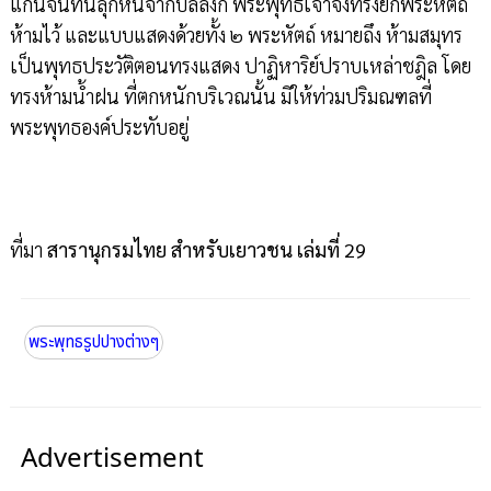
แก่นจันทน์ลุกหนีจากบัลลังก์ พระพุทธเจ้าจึงทรงยกพระหัตถ์
ห้ามไว้ และแบบแสดงด้วยทั้ง ๒ พระหัตถ์ หมายถึง ห้ามสมุทร
เป็นพุทธประวัติตอนทรงแสดง ปาฏิหาริย์ปราบเหล่าชฎิล โดย
ทรงห้ามน้ำฝน ที่ตกหนักบริเวณนั้น มิให้ท่วมปริมณฑลที่
พระพุทธองค์ประทับอยู่
ที่มา
สารานุกรมไทย สำหรับเยาวชน เล่มที่ 29
พระพุทธรูปปางต่างๆ
Advertisement