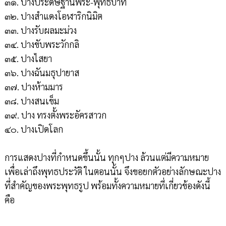
๓๑. ปางประดิษฐานพระ-พุทธบาท
๓๒. ปางสำแดงโอฬาริกนิมิต
๓๓. ปางรับผลมะม่วง
๓๔. ปางขับพระวักกลิ
๓๕. ปางไสยา
๓๖. ปางฉันมธุปายาส
๓๗. ปางห้ามมาร
๓๘. ปางสนเข็ม
๓๙. ปาง ทรงตั้งพระอัครสาวก
๔๐. ปางเปิดโลก
การแสดงปางที่กำหนดขึ้นนั้น ทุกๆปาง ล้วนแต่มีความหมาย
เพื่อเล่าถึงพุทธประวัติ ในตอนนั้น จึงขอยกตัวอย่างลักษณะปาง
ที่สำคัญของพระพุทธรูป พร้อมทั้งความหมายที่เกี่ยวข้องดังนี้
คือ