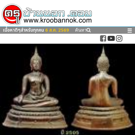
เนื้อหาดีๆสำหรับทุกคน
6 ส.ค. 2569
☰
ค้นหา