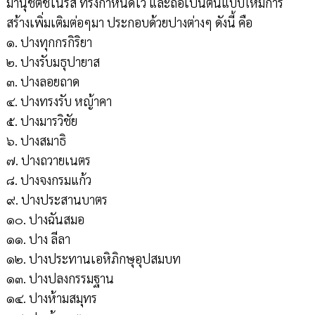
มานุชิตชิโนรส ทรงกำหนดไว้ และถือเป็นต้นแบบให้มีการ
สร้างเพิ่มเติมต่อๆมา ประกอบด้วยปางต่างๆ ดังนี้ คือ
๑. ปางทุกกรกิริยา
๒. ปางรับมธุปายาส
๓. ปางลอยถาด
๔. ปางทรงรับ หญ้าคา
๕. ปางมารวิชัย
๖. ปางสมาธิ
๗. ปางถวายเนตร
๘. ปางจงกรมแก้ว
๙. ปางประสานบาตร
๑๐. ปางฉันสมอ
๑๑. ปาง ลีลา
๑๒. ปางประทานเอหิภิกษุอุปสมบท
๑๓. ปางปลงกรรมฐาน
๑๔. ปางห้ามสมุทร