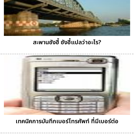
สะพานซังฮี้ ซังฮี้แปลว่าอะไร?
เทคนิคการบันทึกเบอร์โทรศัพท์ ที่มีเบอร์ต่อ