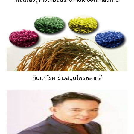
กินแก้โรค ข้าวสมุนไพรหลากสี