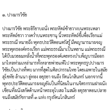
๑. ปางมารวิชัย
ปางมารวิชัย พระอิริยาบถนั่ง พระหัตถ์ซ้ายวางบนพระเพลา
พระหัตถ์ขวา วางคว่ำบนพระชานุ นิ้วพระหัตถ์ชี้เพื่อเรียกแม่
พระธรณี หมายถึง พุทธประวัติตอนตรัสรู้ มีพญามารมาผจญ
พระพุทธองค์ทรงเรียก แม่พระธรณีมาเป็นพยาน แม่พระธรณี
ได้บีบมวยผมหลั่งน้ำที่พระพุทธองค์เคยทรงบำเพ็ญบารมีออก
มาไหลท่วมเหล่ามารทั้งหลายพ่ายแพ้ไป พระพุทธรูปปางมาร
วิชัยเป็นปางที่พบ มากที่สุดในศิลปกรรมไทย โดยเฉพาะในสมัย
สุโขทัย ล้านนา อู่ทอง อยุธยา จนถึง รัตนโกสินทร์ นอกจากนี้
พุทธประวัติตอนมารผจญยังเป็นที่นิยมในงานจิตรกรรมฝาผนัง
เขียนที่ผนังสกัดด้านหน้าพระอุโบสถ ในสมัย อยุธยาตอนปลาย
จนถึงสมัยรัชกาลที่ ๓ แห่ง กรุงรัตนโกสินทร์