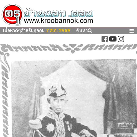
เนื้อหาดีๆสำหรับทุกคน
7 ส.ค. 2569
☰
ค้นหา