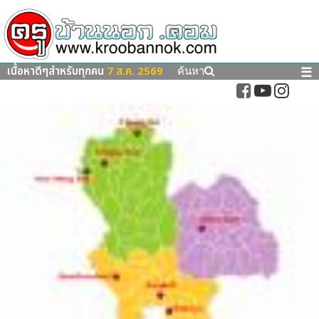
เนื้อหาดีๆสำหรับทุกคน
7 ส.ค. 2569
☰
ค้นหา