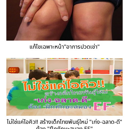
แก้ไขเฉพาะหน้า"อาการปวดเข่า"
ไม่ใช่แค่ไอคิว!! สร้างเด็กไทยพันธุ์ใหม่ "เก่ง-ฉลาด-ดี"