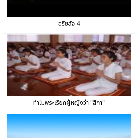
อริยสัจ 4
ทำไมพระเรียกผู้หญิงว่า "สีกา"