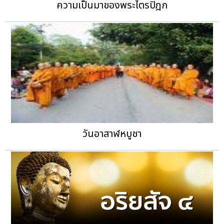
ความเป็นมาของพระไตรปิฎก
วันอาสาฬหบูชา