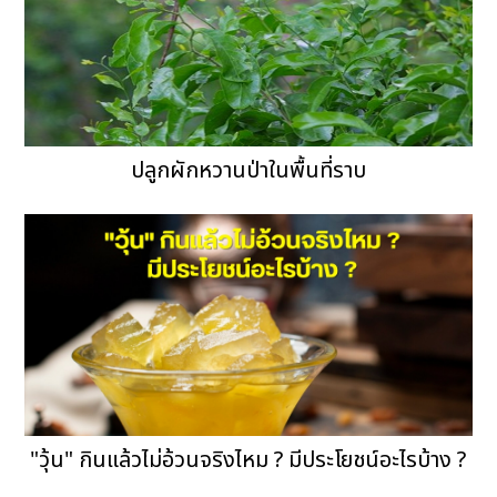
ปลูกผักหวานป่าในพื้นที่ราบ
"วุ้น" กินแล้วไม่อ้วนจริงไหม ? มีประโยชน์อะไรบ้าง ?