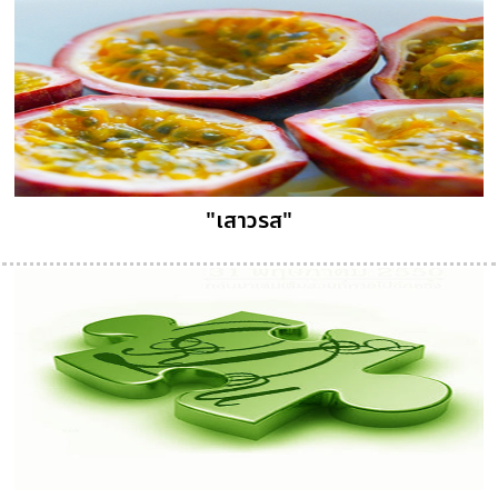
"เสาวรส"