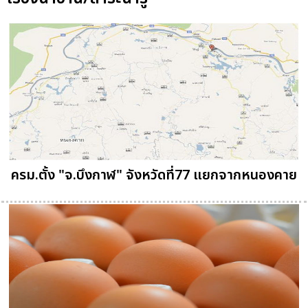
ครม.ตั้ง "จ.บึงกาฬ" จังหวัดที่77 แยกจากหนองคาย