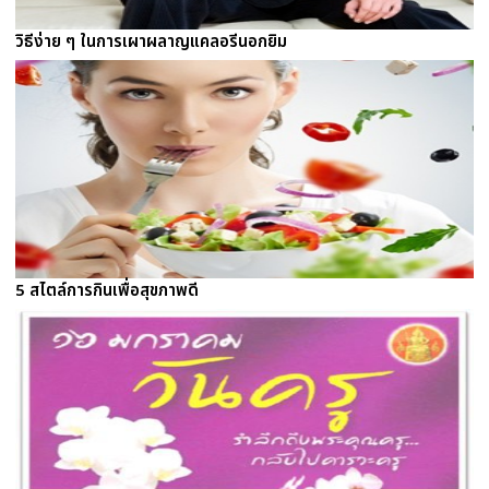
วิธีง่าย ๆ ในการเผาผลาญแคลอรีนอกยิม
5 สไตล์การกินเพื่อสุขภาพดี