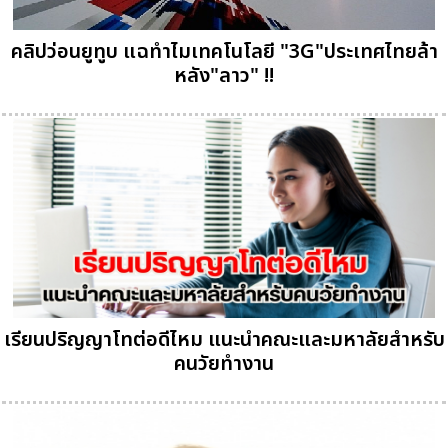
คลิปว่อนยูทูบ แฉทำไมเทคโนโลยี "3G"ประเทศไทยล้า
หลัง"ลาว" !!
เรียนปริญญาโทต่อดีไหม แนะนำคณะและมหาลัยสำหรับ
คนวัยทำงาน