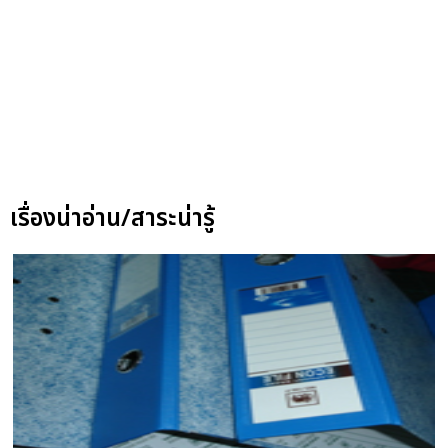
เรื่องน่าอ่าน/สาระน่ารู้