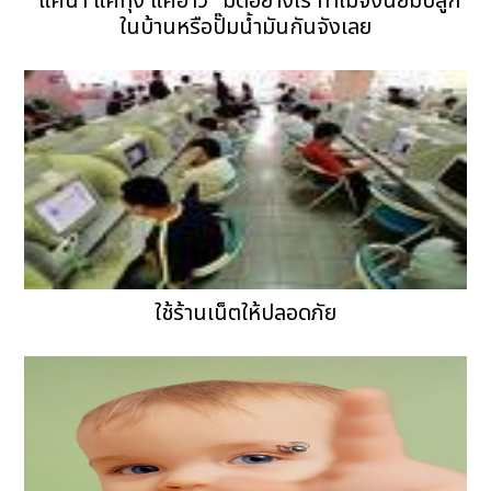
"แคนา แคทุ่ง แคอ่าว" มีดีอย่างไร ทำไมจึงนิยมปลูก
ในบ้านหรือปั๊มน้ำมันกันจังเลย
ใช้ร้านเน็ตให้ปลอดภัย