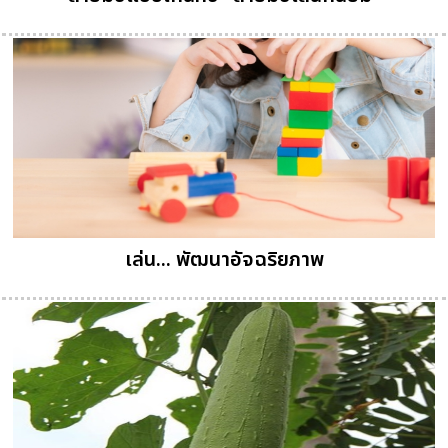
เล่น... พัฒนาอัจฉริยภาพ