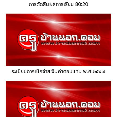
การตัดสินผลการเรียน 80:20
ระเบียบการเบิกจ่ายเงินค่าตอบแทน พ.ศ.๒๕๔๗