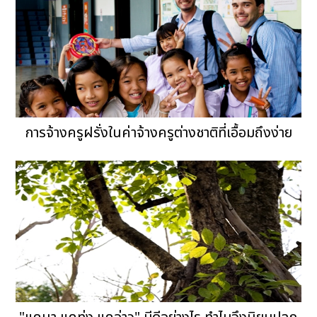
การจ้างครูฝรั่งในค่าจ้างครูต่างชาติที่เอื้อมถึงง่าย