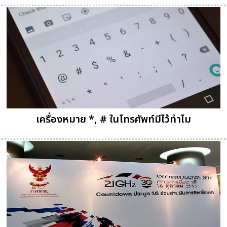
เครื่องหมาย *, # ในโทรศัพท์มีไว้ทำไม