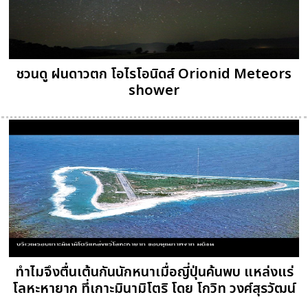
ชวนดู ฝนดาวตก โอไรโอนิดส์ Orionid Meteors
shower
ทำไมจึงตื่นเต้นกันนักหนาเมื่อญี่ปุ่นค้นพบ แหล่งแร่
โลหะหายาก ที่เกาะมินามิโตริ โดย โกวิท วงศ์สุรวัฒน์