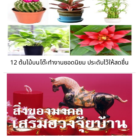
12 ต้นไม้บนโต๊ะทำงานยอดนิยม ประดับไว้ให้สดชื่น