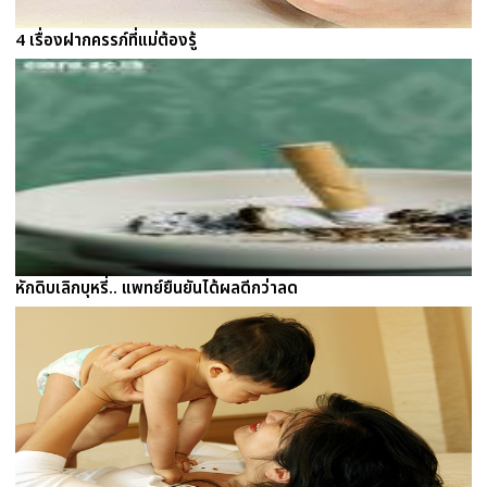
4 เรื่องฝากครรภ์ที่แม่ต้องรู้
หักดิบเลิกบุหรี่.. แพทย์ยืนยันได้ผลดีกว่าลด