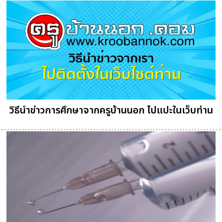
วิธีนำข่าวการศึกษาจากครูบ้านนอก ไปแปะในเว็บท่าน