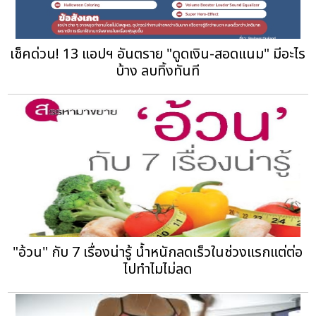
เช็คด่วน! 13 แอปฯ อันตราย "ดูดเงิน-สอดแนม" มีอะไร
บ้าง ลบทิ้งทันที
"อ้วน" กับ 7 เรื่องน่ารู้ น้ำหนักลดเร็วในช่วงแรกแต่ต่อ
ไปทำไมไม่ลด