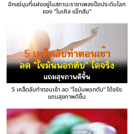
อีกแง่มุมที่แฝงอยู่ในสถานะราชาเพลงป็อประดับโลก
ของ "ไมเคิล แจ๊กสัน"
5 เคล็ดลับทำตอนเช้า ลด "ไขมันพอกตับ" ได้จริง
แถมสุขภาพดีขึ้น