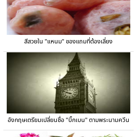
สีสวยใน "แหนม" ของแถมที่ต้องเลี่ยง
อังกฤษเตรียมเปลี่ยนชื่อ "บิ๊กเบน" ตามพระนามควีน