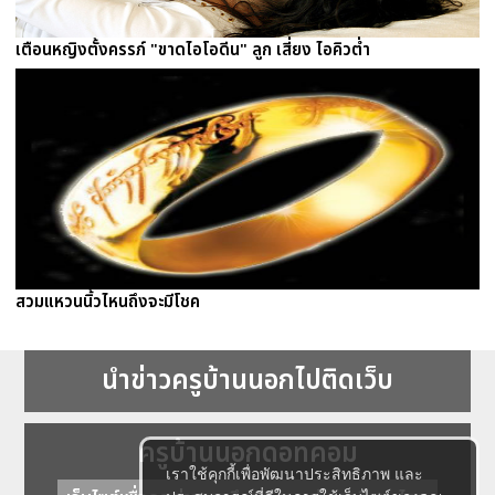
เตือนหญิงตั้งครรภ์ "ขาดไอโอดีน" ลูก เสี่ยง ไอคิวต่ำ
สวมแหวนนิ้วไหนถึงจะมีโชค
นำข่าวครูบ้านนอกไปติดเว็บ
ครูบ้านนอกดอทคอม
เราใช้คุกกี้เพื่อพัฒนาประสิทธิภาพ และ