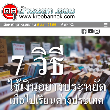
เนื้อหาดีๆสำหรับทุกคน
6 ส.ค. 2569
☰
ค้นหา