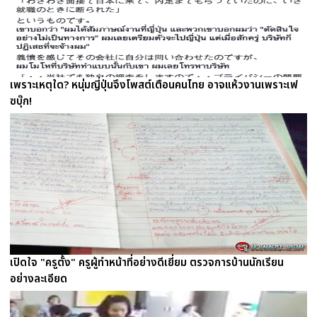
เพราะเหตุใด? หนุ่มญี่ปุ่นจึงโพสต์เตือนคนไทย อาจแห้วงานเพราะเฟ
ซบุ๊ก!
เปิดใจ "ครูตั้ง" ครูผู้ทำหน้าที่อย่างดีเยี่ยม ตรวจการบ้านนักเรียน
อย่างละเอียด