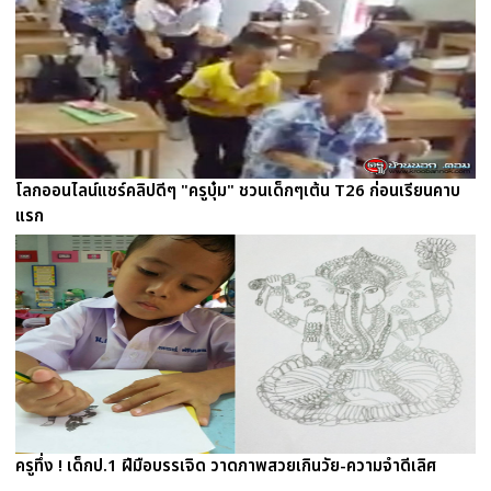
โลกออนไลน์แชร์คลิปดีๆ "ครูบุ๋ม" ชวนเด็กๆเต้น T26 ก่อนเรียนคาบ
แรก
ครูทึ่ง ! เด็กป.1 ฝีมือบรรเจิด วาดภาพสวยเกินวัย-ความจำดีเลิศ