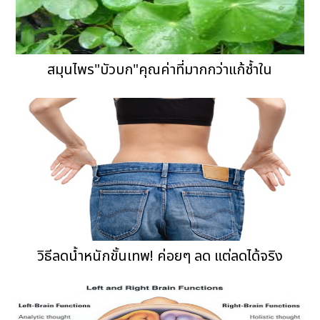
สมุนไพร"บัวบก"คุณค่าที่มากกว่าแก้ช้ำใน
วิธีลดน้ำหนักขั้นเทพ! ค่อยๆ ลด แต่ลดได้จริง