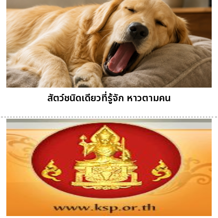
สัตว์ชนิดเดียวที่รู้จัก หาวตามคน