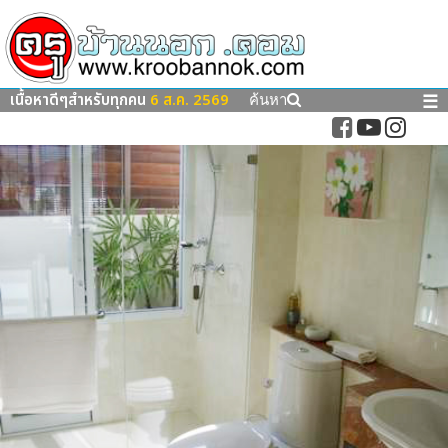
เนื้อหาดีๆสำหรับทุกคน
6 ส.ค. 2569
☰
ค้นหา