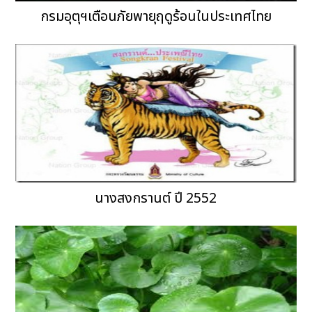
กรมอุตุฯเตือนภัยพายุฤดูร้อนในประเทศไทย
นางสงกรานต์ ปี 2552