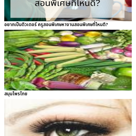
อยากเป็นติวเตอร์ ครูสอนพิเศษหางานสอนพิเศษที่ไหนดี?
สมุนไพรไทย