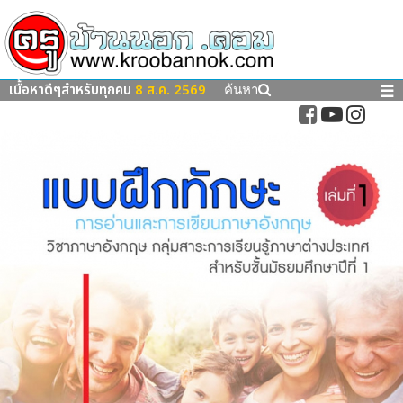
เนื้อหาดีๆสำหรับทุกคน
8 ส.ค. 2569
☰
ค้นหา