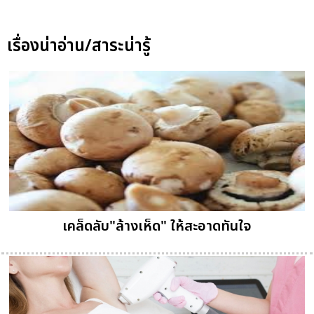
เรื่องน่าอ่าน/สาระน่ารู้
เคล็ดลับ"ล้างเห็ด" ให้สะอาดทันใจ