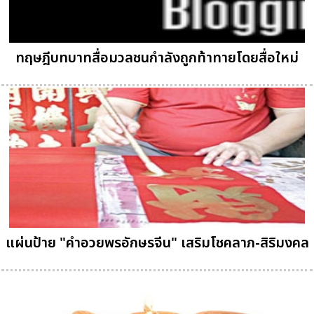
ทฤษฎีบทบาทสื่อมวลชนกำลังถูกท้าทายโดยสื่อใหม่
แผ่นป้าย "คำอวยพรอักษรจีน" เสริมโชคลาภ-สิริมงคล