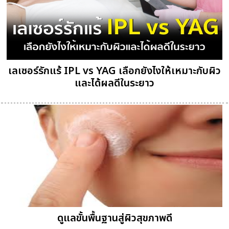
เลเซอร์รักแร้ IPL vs YAG เลือกยังไงให้เหมาะกับผิว
และได้ผลดีในระยาว
ดูแลขั้นพื้นฐานสู่ผิวสุขภาพดี