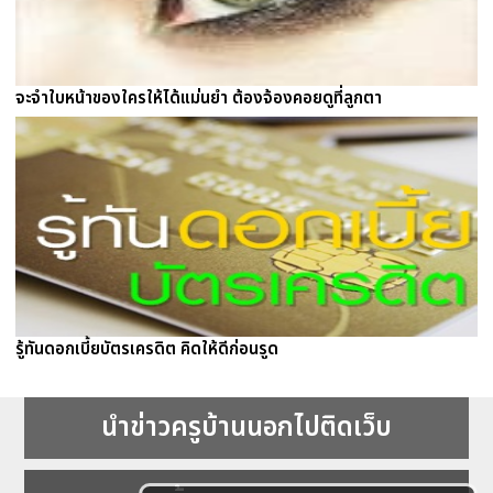
จะจำใบหน้าของใครให้ได้แม่นยำ ต้องจ้องคอยดูที่ลูกตา
รู้ทันดอกเบี้ยบัตรเครดิต คิดให้ดีก่อนรูด
นำข่าวครูบ้านนอกไปติดเว็บ