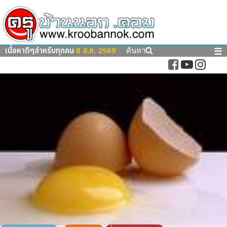
เนื้อหาดีๆสำหรับทุกคน
8 ส.ค. 2569
☰
ค้นหา