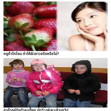
กลูต้าไทโอน ทำให้ผิวขาวจริงหรือไม่?
ฮาก๊ากคู่รักตัวกะเปี๊ยก นัดวิวาห์เหาะข้ามทวีป