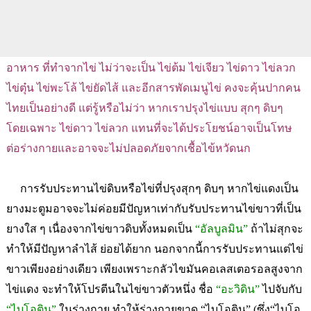
อาหาร ที่ทำจากไข่ ไม่ว่าจะเป็น ไข่ต้ม ไข่เจียว ไข่ดาว ไข่ลวก
ไข่ตุ๋น ไข่พะโล้ ไข่ยัดไส้ และอีกสารพัดเมนูไข่ คงจะคุ้นปากคน
ไทยเป็นอย่างดี แต่รู้หรือไม่ว่า หากเราปรุงไข่แบบ สุกๆ ดิบๆ
โดยเฉพาะ ไข่ดาว ไข่ลวก แทนที่จะได้ประโยชน์อาจเป็นโทษ
ต่อร่างกายและอาจจะไม่ปลอดภัยจากเชื้อไข้หวัดนก
การรับประทานไข่ดิบหรือไข่ที่ปรุงสุกๆ ดิบๆ หากไข่แดงเป็น
ยางมะตูมอาจจะไม่ค่อยมีปัญหาเท่ากับรับประทานไข่ขาวที่เป็น
ยางใส ๆ เนื่องจากไข่ขาวดิบทั้งหมดเป็น
“อัลบูลมิน”
ถ้าไม่สุกจะ
ทำให้มีปัญหาลำไส้ ย่อยได้ยาก นอกจากนี้การรับประทานแต่ไข่
ขาวเพียงอย่างเดียว เพียงเพราะกลัวไขมันคอเลสเตอรอลสูงจาก
ไข่แดง จะทำให้โปรตีนในไข่ขาวตัวหนึ่ง ชื่อ
“อะวิดิน”
ไปจับกับ
“ไบโอติน”
ในร่างกาย ทำให้ร่างกายขาด “ไบโอติน” (ซึ่ง“ไบโอ