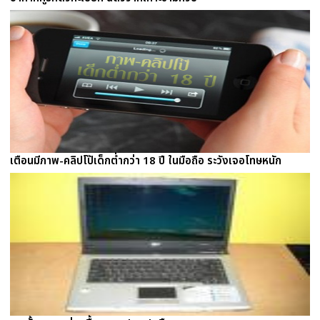
เตือนมีภาพ-คลิปโป๊เด็กต่ำกว่า 18 ปี ในมือถือ ระวังเจอโทษหนัก