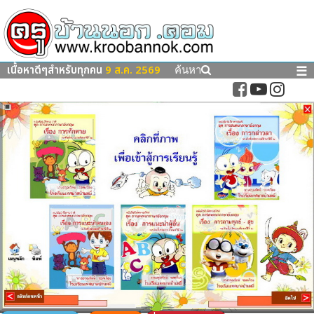
เนื้อหาดีๆสำหรับทุกคน
9 ส.ค. 2569
☰
ค้นหา