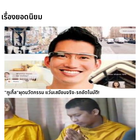
เรื่องยอดนิยม
"กูเกิ้ล"ผุดนวัตกรรม แว่นเสมือนจริง-รถอัตโนมัติ!