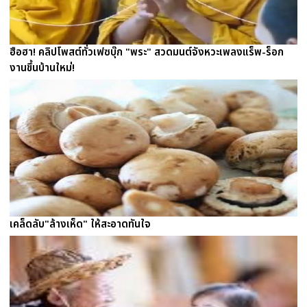
ฮือฮา! คลิปโพสต์ทั่วเฟซบุ๊ก "พระ" สวดมนต์จังหวะเพลงแร็พ-ร็อก
งานขึ้นบ้านใหม่!
เคล็ดลับ"ล้างเห็ด" ให้สะอาดทันใจ