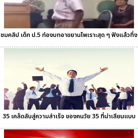
ชมคลิป เด็ก ป.5 ท่องบทอาขยานไพเราะสุด ๆ ฟังแล้วทึ่ง
35 เคล็ดลับสู่ความสำเร็จ ของคนวัย 35 ที่น่าเลียนแบบ