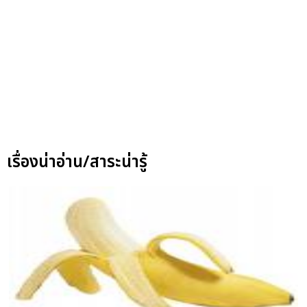
เรื่องน่าอ่าน/สาระน่ารู้