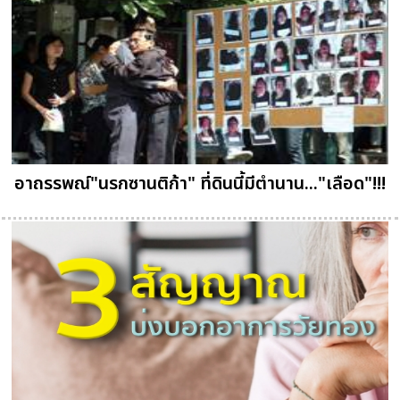
อาถรรพณ์"นรกซานติก้า" ที่ดินนี้มีตำนาน..."เลือด"!!!