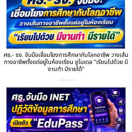
ศธ.- รง. จับมือเชื่อมโยงการศึกษากับโลกอาชีพ วางเส้น
ทางอาชีพตั้งแต่อยู่ในห้องเรียน ชูโมเดล "เรียนไปด้วย มี
งานทำ มีรายได้"
31 ก.ค. 2569