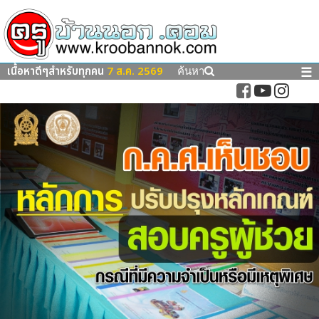
เนื้อหาดีๆสำหรับทุกคน
7 ส.ค. 2569
☰
ค้นหา