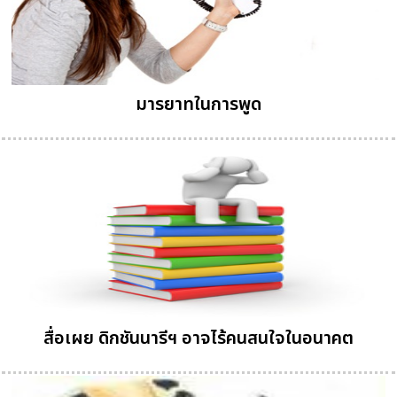
มารยาทในการพูด
สื่อเผย ดิกชันนารีฯ อาจไร้คนสนใจในอนาคต