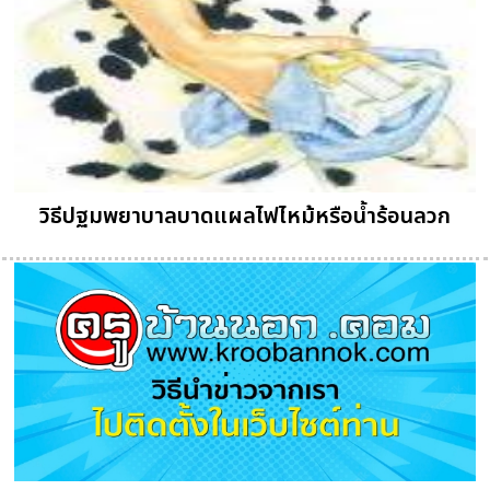
วิธีปฐมพยาบาลบาดแผลไฟไหม้หรือน้ำร้อนลวก