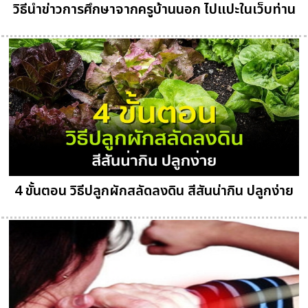
วิธีนำข่าวการศึกษาจากครูบ้านนอก ไปแปะในเว็บท่าน
4 ขั้นตอน วิธีปลูกผักสลัดลงดิน สีสันน่ากิน ปลูกง่าย