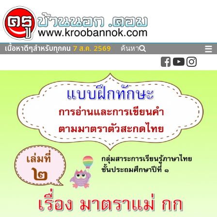
เนื้อหาดีๆสำหรับทุกคน
7 ส.ค. 2569
☰
ค้นหา