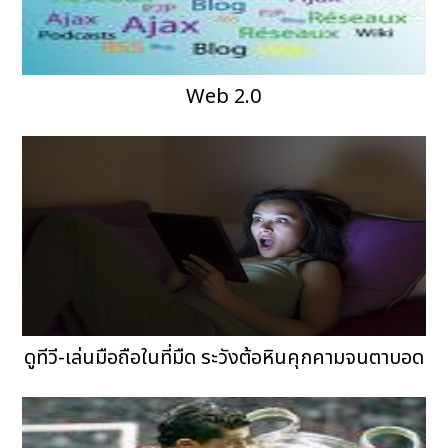
Web 2.0
ดูทีวี-เล่นมือถือในที่มืด ระวังต้อหินคุกคามจนตาบอด