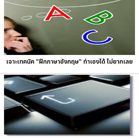
เจาะเทคนิค "ฝึกภาษาอังกฤษ" ทำเองได้ ไม่ยากเลย