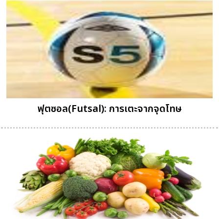
ฟุตซอล(Futsal): การเตะจากจุดโทษ