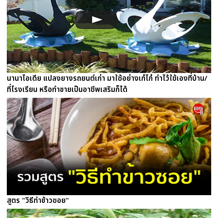
นานาไอเดีย แปลงยางรถยนต์เก่า มาใช้อย่างเก๋ไก๋ ทำไว้ใช้เองที่บ้าน/
ที่โรงเรียน หรือทำขายเป็นอาชีพเสริมก็ได้
สูตร "วิธีทำข้าวซอย"