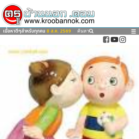
เนื้อหาดีๆสำหรับทุกคน
8 ส.ค. 2569
☰
ค้นหา