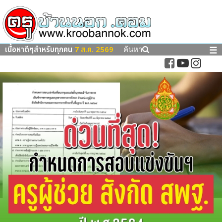
เนื้อหาดีๆสำหรับทุกคน
7 ส.ค. 2569
☰
ค้นหา