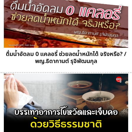
ดื่มน้ำอัดลม 0 แคลอรี่ ช่วยลดน้ำหนักได้ จริงหรือ? /
พญ.ธิดากานต์ รุจิพัฒนกุล