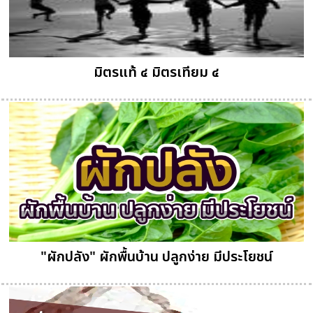
มิตรแท้ ๔ มิตรเทียม ๔
"ผักปลัง" ผักพื้นบ้าน ปลูกง่าย มีประโยชน์