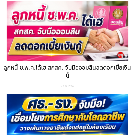
ลูกหนี้ ช.พ.ค.ได้เฮ สกสค. จับมือออมสินลดดอกเบี้ยเงิน
กู้
2 ส.ค. 2569