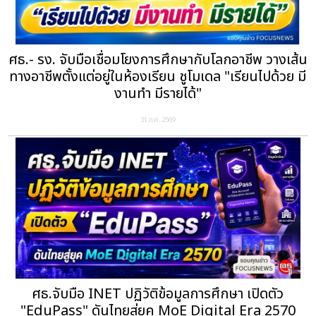
ศธ.- รง. จับมือเชื่อมโยงการศึกษากับโลกอาชีพ วางเส้น
ทางอาชีพตั้งแต่อยู่ในห้องเรียน ชูโมเดล "เรียนไปด้วย มี
งานทำ มีรายได้"
31 ก.ค. 2569
ศธ.จับมือ INET ปฏิวัติข้อมูลการศึกษา เปิดตัว
"EduPass" ดันไทยสู่ยุค MoE Digital Era 2570