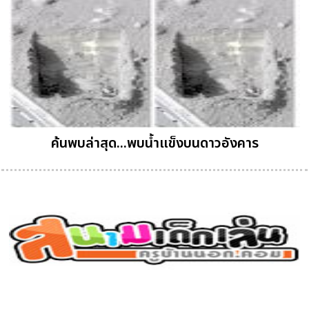
ค้นพบล่าสุด...พบน้ำแข็งบนดาวอังคาร