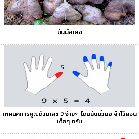
มันมือเสือ
เทคนิคการคูณด้วยเลข 9 ง่ายๆ โดยนับนิ้วมือ จำไว้สอน
เด็กๆ ครับ